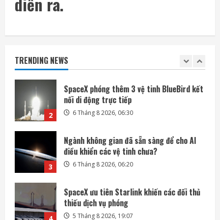
diễn ra.
6 Tháng 8 2026, 06:35
1
SpaceX phóng thêm 3 vệ tinh BlueBird kết
nối di động trực tiếp
TRENDING NEWS
6 Tháng 8 2026, 06:30
2
Ngành không gian đã sẵn sàng để cho AI
điều khiển các vệ tinh chưa?
6 Tháng 8 2026, 06:20
3
SpaceX ưu tiên Starlink khiến các đối thủ
thiếu dịch vụ phóng
5 Tháng 8 2026, 19:07
4
ASML – Nhà kiến trúc đứng sau cỗ máy
đắt nhất ngành bán dẫn
5 Tháng 8 2026, 19:03
5