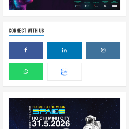
CONNECT WITH US
SpaceX phóng thêm 3 vệ tinh BlueBird kết