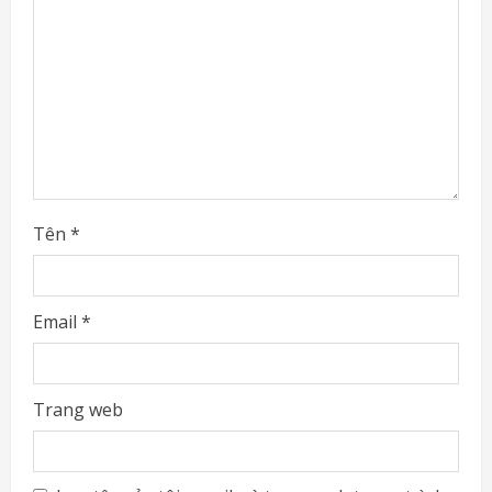
d
i
n
g
Tên
*
Email
*
Trang web