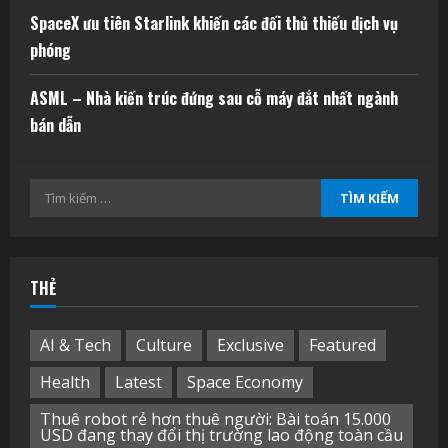
SpaceX ưu tiên Starlink khiến các đối thủ thiếu dịch vụ
phóng
ASML – Nhà kiến trúc đứng sau cỗ máy đắt nhất ngành
bán dẫn
Tìm
kiếm
cho:
THẺ
AI & Tech
Culture
Exclusive
Featured
Health
Latest
Space Economy
Thuê robot rẻ hơn thuê người: Bài toán 15.000
USD đang thay đổi thị trường lao động toàn cầu