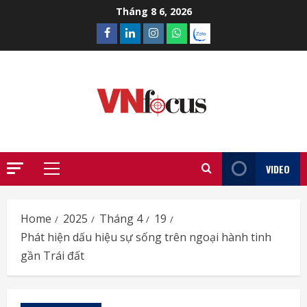
Skip
Tháng 8 6, 2026
to
Facebook
Linkedin
Instagram
What’sapp
Zalo
content
VIDEO
Primary
Menu
Home
2025
Tháng 4
19
Phát hiện dấu hiệu sự sống trên ngoại hành tinh
gần Trái đất