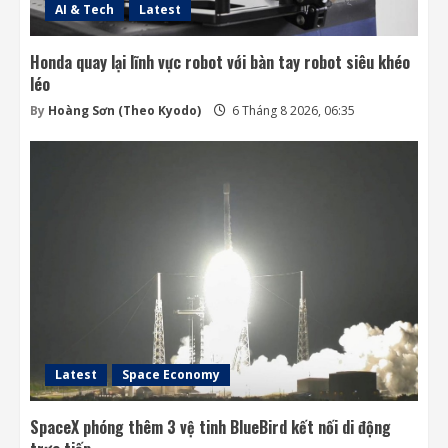
AI & Tech
Latest
Honda quay lại lĩnh vực robot với bàn tay robot siêu khéo
léo
By
Hoàng Sơn (Theo Kyodo)
6 Tháng 8 2026, 06:35
Latest
Space Economy
SpaceX phóng thêm 3 vệ tinh BlueBird kết nối di động