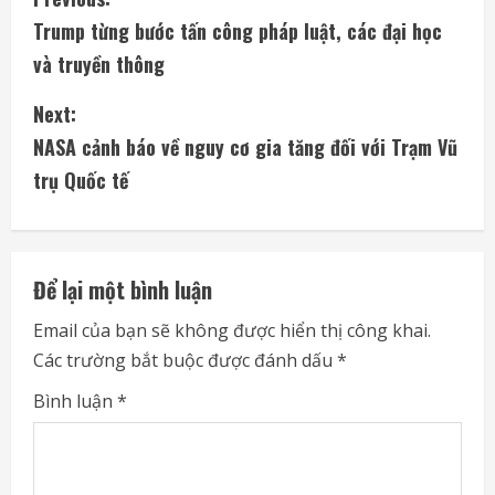
C
Trump từng bước tấn công pháp luật, các đại học
o
và truyền thông
n
Next:
t
NASA cảnh báo về nguy cơ gia tăng đối với Trạm Vũ
i
trụ Quốc tế
n
u
Để lại một bình luận
e
Email của bạn sẽ không được hiển thị công khai.
Các trường bắt buộc được đánh dấu
*
R
Bình luận
*
e
a