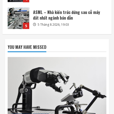
Honda quay lại lĩnh vực robot với bàn tay
robot siêu khéo léo
6 Tháng 8 2026, 06:35
1
SpaceX phóng thêm 3 vệ tinh BlueBird kết
nối di động trực tiếp
YOU MAY HAVE MISSED
6 Tháng 8 2026, 06:30
2
Ngành không gian đã sẵn sàng để cho AI
điều khiển các vệ tinh chưa?
6 Tháng 8 2026, 06:20
3
SpaceX ưu tiên Starlink khiến các đối thủ
thiếu dịch vụ phóng
5 Tháng 8 2026, 19:07
4