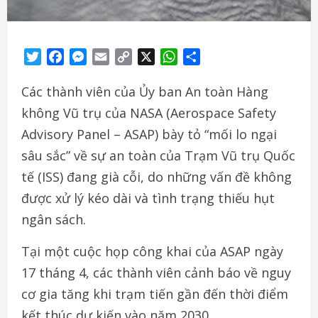
Twitter
Facebook
Messenger
Email
Copy
X
WhatsApp
Share
Link
Các thành viên của Ủy ban An toàn Hàng
không Vũ trụ của NASA (Aerospace Safety
Advisory Panel – ASAP) bày tỏ “mối lo ngại
sâu sắc” về sự an toàn của Trạm Vũ trụ Quốc
tế (ISS) đang già cỗi, do những vấn đề không
được xử lý kéo dài và tình trạng thiếu hụt
ngân sách.
Tại một cuộc họp công khai của ASAP ngày
17 tháng 4, các thành viên cảnh báo về nguy
cơ gia tăng khi trạm tiến gần đến thời điểm
kết thúc dự kiến vào năm 2030.