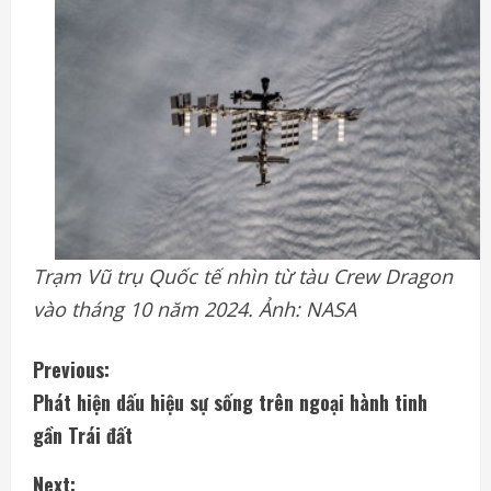
Trạm Vũ trụ Quốc tế nhìn từ tàu Crew Dragon
vào tháng 10 năm 2024. Ảnh: NASA
C
Previous:
Phát hiện dấu hiệu sự sống trên ngoại hành tinh
o
gần Trái đất
n
Next: