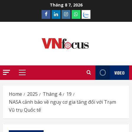
Skip
Tháng 8 7, 2026
to
Facebook
Linkedin
Instagram
What’sapp
Zalo
content
VIDEO
Primary
Menu
Home
2025
Tháng 4
19
NASA cảnh báo về nguy cơ gia tăng đối với Trạm
Vũ trụ Quốc tế