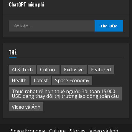
ChatGPT miễn phí
Tìm
kiếm
cho:
THẺ
AI & Tech
Culture
Exclusive
Featured
Health
Latest
Space Economy
Thuê robot rẻ hơn thuê người: Bài toán 15.000
USD đang thay đổi thị trường lao động toàn cầu
Video và Ảnh
Space Economy
Culture
Stories
Video và Ảnh