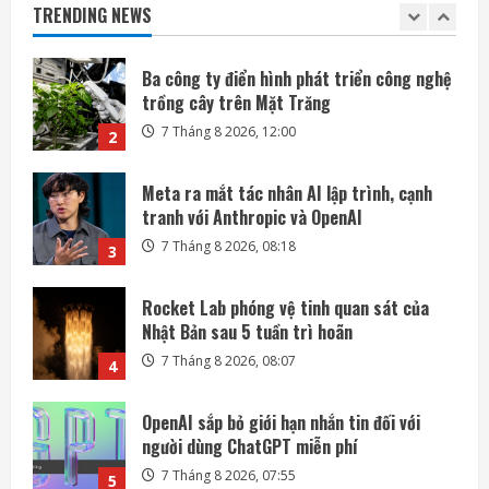
TRENDING NEWS
7 Tháng 8 2026, 12:00
2
Meta ra mắt tác nhân AI lập trình, cạnh
tranh với Anthropic và OpenAI
7 Tháng 8 2026, 08:18
3
Rocket Lab phóng vệ tinh quan sát của
Nhật Bản sau 5 tuần trì hoãn
7 Tháng 8 2026, 08:07
4
OpenAI sắp bỏ giới hạn nhắn tin đối với
người dùng ChatGPT miễn phí
7 Tháng 8 2026, 07:55
5
SpaceX và Tesla đầu tư 16,8 tỷ USD xây
nhà máy chip AI tại Texas
7 Tháng 8 2026, 18:00
1