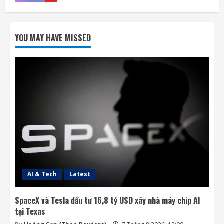
Ba công ty điển hình phát triển công nghệ
trồng cây trên Mặt Trăng
YOU MAY HAVE MISSED
7 Tháng 8 2026, 12:00
2
Meta ra mắt tác nhân AI lập trình, cạnh
tranh với Anthropic và OpenAI
7 Tháng 8 2026, 08:18
3
Rocket Lab phóng vệ tinh quan sát của
Nhật Bản sau 5 tuần trì hoãn
7 Tháng 8 2026, 08:07
4
AI & Tech
Latest
SpaceX và Tesla đầu tư 16,8 tỷ USD xây nhà máy chip AI
tại Texas