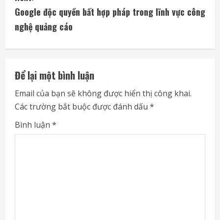
t
Google độc quyền bất hợp pháp trong lĩnh vực công
i
nghệ quảng cáo
n
u
Để lại một bình luận
e
Email của bạn sẽ không được hiển thị công khai.
Các trường bắt buộc được đánh dấu
*
R
Bình luận
*
e
a
d
i
n