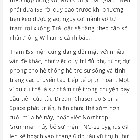
theo hợp đồng với NASA được bàn giao. “Nếu
phải đưa ISS rời quỹ đạo trước khi phương
tiện kéo được giao, nguy cơ mảnh vỡ từ
trạm rơi xuống Trái đất sẽ tăng theo cấp số
nhân,” ông Williams cảnh báo.
Trạm ISS hiện cũng đang đối mặt với nhiều
vấn đề khác, như việc duy trì đủ phụ tùng dự
phòng cho hệ thống hỗ trợ sự sống và tình
trạng các chuyến tàu tiếp tế bị trì hoãn. Một
ví dụ cụ thể là sự chậm trễ trong chuyến bay
đầu tiên của tàu Dream Chaser do Sierra
Space phát triển, hiện chưa thể sớm hơn
cuối mùa hè này, hoặc việc Northrop
Grumman hủy bỏ sứ mệnh NG-22 Cygnus đã
lên kế hoạch vào tháng 6 do tàu vũ trụ bị hư