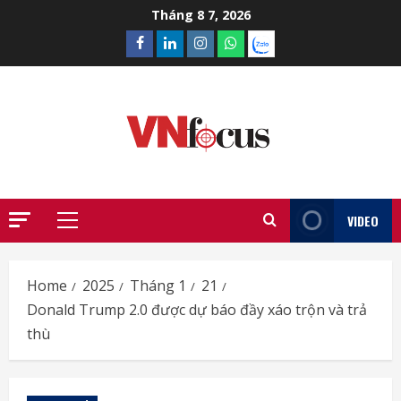
Skip
Tháng 8 7, 2026
to
Facebook
Linkedin
Instagram
What’sapp
Zalo
content
VIDEO
Primary
Menu
Home
2025
Tháng 1
21
Donald Trump 2.0 được dự báo đầy xáo trộn và trả
thù