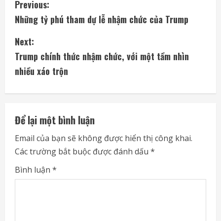
C
Previous:
Những tỷ phú tham dự lễ nhậm chức của Trump
o
Next:
n
Trump chính thức nhậm chức, với một tầm nhìn
t
nhiều xáo trộn
i
n
Để lại một bình luận
u
Email của bạn sẽ không được hiển thị công khai.
e
Các trường bắt buộc được đánh dấu
*
R
Bình luận
*
e
a