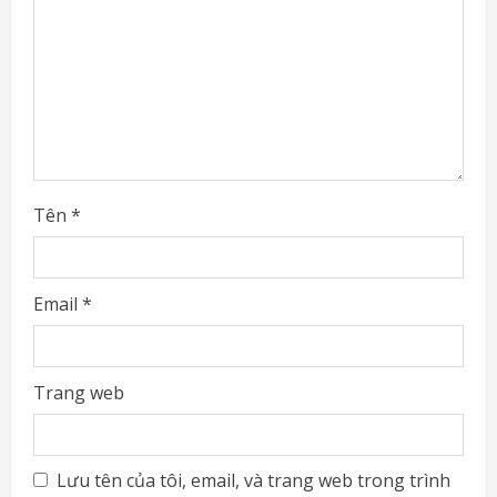
d
i
n
g
Tên
*
Email
*
Trang web
Lưu tên của tôi, email, và trang web trong trình