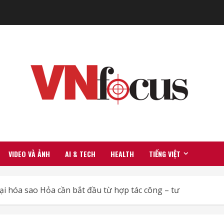
VIDEO VÀ ẢNH
AI & TECH
HEALTH
TIẾNG VIỆT
 hóa sao Hỏa cần bắt đầu từ hợp tác công – tư