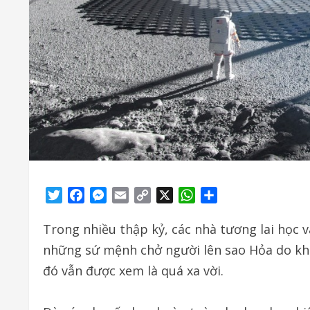
Twitter
Facebook
Messenger
Email
Copy
X
WhatsApp
Share
Link
Trong nhiều thập kỷ, các nhà tương lai học v
những sứ mệnh chở người lên sao Hỏa do khu 
đó vẫn được xem là quá xa vời.