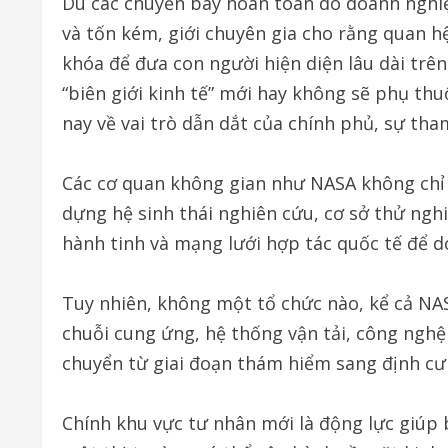
Dù các chuyến bay hoàn toàn do doanh nghiệ
và tốn kém, giới chuyên gia cho rằng quan hệ
khóa để đưa con người hiện diện lâu dài trê
“biên giới kinh tế” mới hay không sẽ phụ t
nay về vai trò dẫn dắt của chính phủ, sự tha
Các cơ quan không gian như NASA không chỉ
dựng hệ sinh thái nghiên cứu, cơ sở thử ngh
hành tinh và mạng lưới hợp tác quốc tế để d
Tuy nhiên, không một tổ chức nào, kể cả NAS
chuỗi cung ứng, hệ thống vận tải, công nghệ 
chuyển từ giai đoạn thám hiểm sang định cư 
Chính khu vực tư nhân mới là động lực giúp