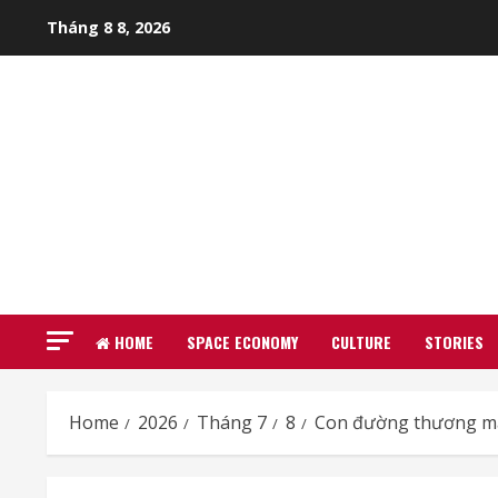
Skip
Tháng 8 8, 2026
to
content
HOME
SPACE ECONOMY
CULTURE
STORIES
Home
2026
Tháng 7
8
Con đường thương mại