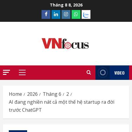
Skip
Tháng 8 8, 2026
to
Facebook
Linkedin
Instagram
What’sapp
Zalo
content
VIDEO
Primary
Menu
Home
2026
Tháng 6
2
AI đang nghiền nát cả một thế hệ startup ra đời
trước ChatGPT