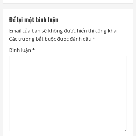
n
u
Để lại một bình luận
e
Email của bạn sẽ không được hiển thị công khai.
Các trường bắt buộc được đánh dấu
*
R
Bình luận
*
e
a
d
i
n
g