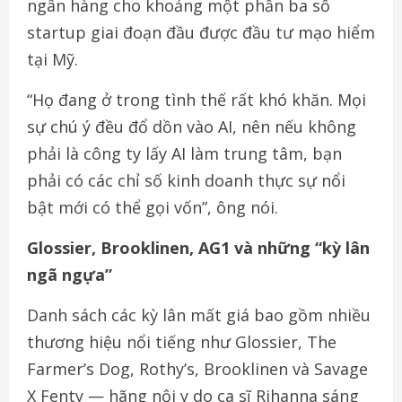
ngân hàng cho khoảng một phần ba số
startup giai đoạn đầu được đầu tư mạo hiểm
tại Mỹ.
“Họ đang ở trong tình thế rất khó khăn. Mọi
sự chú ý đều đổ dồn vào AI, nên nếu không
phải là công ty lấy AI làm trung tâm, bạn
phải có các chỉ số kinh doanh thực sự nổi
bật mới có thể gọi vốn”, ông nói.
Glossier, Brooklinen, AG1 và những “kỳ lân
ngã ngựa”
Danh sách các kỳ lân mất giá bao gồm nhiều
thương hiệu nổi tiếng như Glossier, The
Farmer’s Dog, Rothy’s, Brooklinen và Savage
X Fenty — hãng nội y do ca sĩ Rihanna sáng