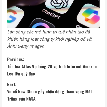
Làn sóng các mô hình trí tuệ nhân tạo đã
khiến hàng loạt công ty khởi nghiệp đổ vỡ.
Ảnh: Getty Images
C
Previous:
Tên lửa Atlas V phóng 29 vệ tinh Internet Amazon
o
Leo lên quỹ đạo
n
Next:
t
Vụ nổ New Glenn gây chấn động tham vọng Mặt
i
Trăng của NASA