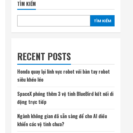
TÌM KIẾM
TÌM KIẾM
RECENT POSTS
Honda quay lại lĩnh vực robot với bàn tay robot
siêu khéo léo
SpaceX phóng thêm 3 vệ tinh BlueBird kết nối di
động trực tiếp
Ngành không gian đã sẵn sàng để cho AI điều
khiển các vệ tinh chưa?