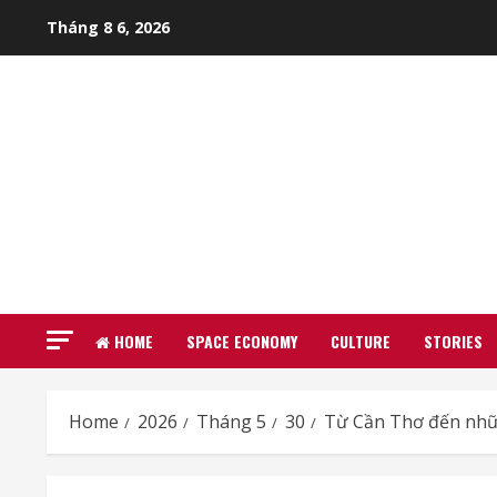
Skip
Tháng 8 6, 2026
to
content
HOME
SPACE ECONOMY
CULTURE
STORIES
Home
2026
Tháng 5
30
Từ Cần Thơ đến nhữn