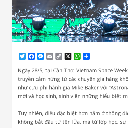
Twitter
Facebook
Messenger
Email
Copy
X
WhatsApp
Share
Link
Ngày 28/5, tại Cần Thơ, Vietnam Space Week
truyền cảm hứng từ các chuyên gia hàng khôn
như cựu phi hành gia Mike Baker với “Astro
mời và học sinh, sinh viên những hiểu biết m
Tuy nhiên, điều đặc biệt hơn nằm ở thông đi
không bắt đầu từ tên lửa, mà từ lớp học, sự 