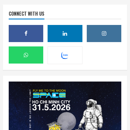
CONNECT WITH US
SpaceX sẽ xúc tiến kế hoạch xây nhà máy
sản xuất vệ tinh trên Mặt Trăng
9 Tháng 8 2026, 14:54
2