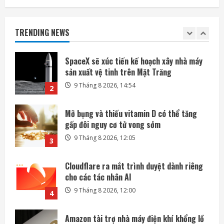
SpaceX sẽ xúc tiến kế hoạch xây nhà máy
sản xuất vệ tinh trên Mặt Trăng
TRENDING NEWS
9 Tháng 8 2026, 14:54
2
Mỡ bụng và thiếu vitamin D có thể tăng
gấp đôi nguy cơ tử vong sớm
9 Tháng 8 2026, 12:05
3
Cloudflare ra mắt trình duyệt dành riêng
cho các tác nhân AI
9 Tháng 8 2026, 12:00
4
Amazon tài trợ nhà máy điện khí khổng lồ
phục vụ các trung tâm dữ liệu
9 Tháng 8 2026, 09:23
5
Các kỹ sư chạy đua cứu tàu vũ trụ LINK