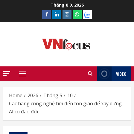
Skip
Tháng 8 9, 2026
to
Facebook
Linkedin
Instagram
What’sapp
Zalo
content
VIDEO
Primary
Menu
Home
2026
Tháng 5
10
Các hãng công nghệ tìm đến tôn giáo để xây dựng
AI có đạo đức