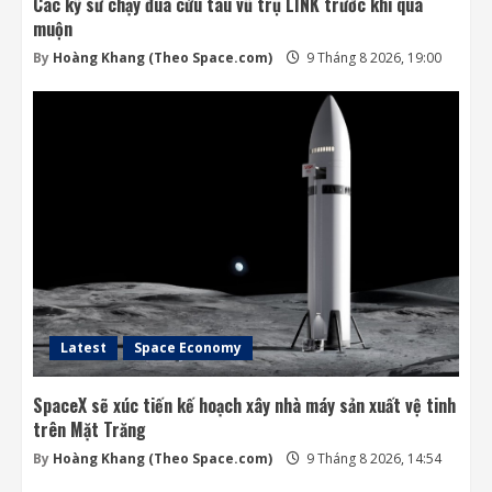
Các kỹ sư chạy đua cứu tàu vũ trụ LINK trước khi quá
muộn
By
Hoàng Khang (Theo Space.com)
9 Tháng 8 2026, 19:00
Latest
Space Economy
SpaceX sẽ xúc tiến kế hoạch xây nhà máy sản xuất vệ tinh
trên Mặt Trăng
By
Hoàng Khang (Theo Space.com)
9 Tháng 8 2026, 14:54