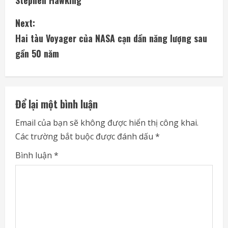
n
Next:
t
Hai tàu Voyager của NASA cạn dần năng lượng sau
i
gần 50 năm
n
u
Để lại một bình luận
e
Email của bạn sẽ không được hiển thị công khai.
Các trường bắt buộc được đánh dấu
*
R
Bình luận
*
e
a
d