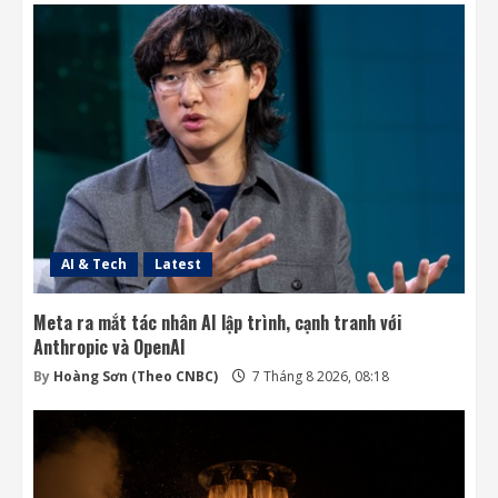
OpenAI sắp bỏ giới hạn nhắn tin đối với
người dùng ChatGPT miễn phí
7 Tháng 8 2026, 07:55
3
SpaceX muốn thu hồi Starship bằng tháp
đỡ trong Flight 14 cuối tháng 8
7 Tháng 8 2026, 05:37
4
AI & Tech
Latest
Meta ra mắt tác nhân AI lập trình, cạnh tranh với
Anthropic và OpenAI
By
Hoàng Sơn (Theo CNBC)
7 Tháng 8 2026, 08:18