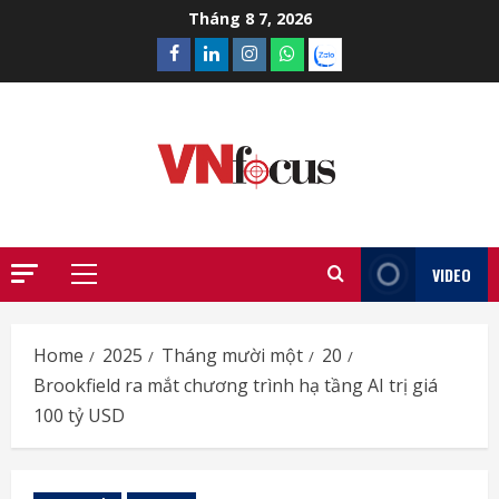
Skip
Tháng 8 7, 2026
to
Facebook
Linkedin
Instagram
What’sapp
Zalo
content
VIDEO
Primary
Menu
Home
2025
Tháng mười một
20
Brookfield ra mắt chương trình hạ tầng AI trị giá
100 tỷ USD