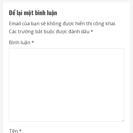
u
Để lại một bình luận
e
Email của bạn sẽ không được hiển thị công khai.
Các trường bắt buộc được đánh dấu
*
R
Bình luận
*
e
a
d
i
n
g
Tên
*