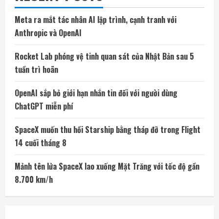
Meta ra mắt tác nhân AI lập trình, cạnh tranh với
Anthropic và OpenAI
Rocket Lab phóng vệ tinh quan sát của Nhật Bản sau 5
tuần trì hoãn
OpenAI sắp bỏ giới hạn nhắn tin đối với người dùng
ChatGPT miễn phí
SpaceX muốn thu hồi Starship bằng tháp đỡ trong Flight
14 cuối tháng 8
Mảnh tên lửa SpaceX lao xuống Mặt Trăng với tốc độ gần
8.700 km/h