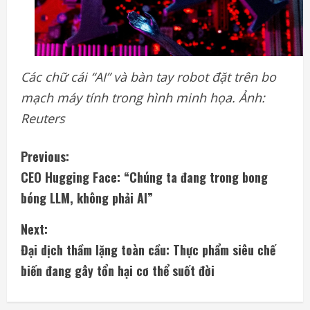
Các chữ cái “AI” và bàn tay robot đặt trên bo
mạch máy tính trong hình minh họa. Ảnh:
Reuters
C
Previous:
CEO Hugging Face: “Chúng ta đang trong bong
o
bóng LLM, không phải AI”
n
Next:
t
Đại dịch thầm lặng toàn cầu: Thực phẩm siêu chế
i
biến đang gây tổn hại cơ thể suốt đời
n