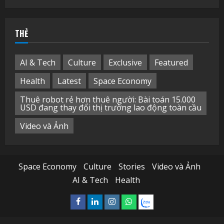
cho:
THẺ
AI & Tech
Culture
Exclusive
Featured
Health
Latest
Space Economy
Thuê robot rẻ hơn thuê người: Bài toán 15.000
USD đang thay đổi thị trường lao động toàn cầu
Video và Ảnh
Space Economy
Culture
Stories
Video và Ảnh
AI & Tech
Health
Facebook
Linkedin
Instagram
What’sapp
Zalo