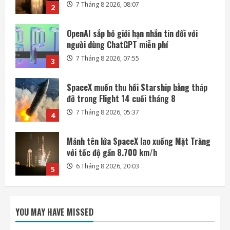
7 Tháng 8 2026, 07:55
3
SpaceX muốn thu hồi Starship bằng tháp
đỡ trong Flight 14 cuối tháng 8
7 Tháng 8 2026, 05:37
4
Mảnh tên lửa SpaceX lao xuống Mặt Trăng
với tốc độ gần 8.700 km/h
6 Tháng 8 2026, 20:03
5
Meta ra mắt tác nhân AI lập trình, cạnh
tranh với Anthropic và OpenAI
7 Tháng 8 2026, 08:18
1
Rocket Lab phóng vệ tinh quan sát của
Nhật Bản sau 5 tuần trì hoãn
YOU MAY HAVE MISSED
7 Tháng 8 2026, 08:07
2