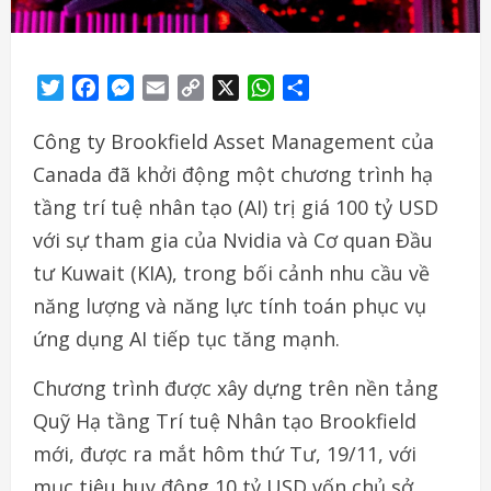
Twitter
Facebook
Messenger
Email
Copy
X
WhatsApp
Share
Link
Công ty Brookfield Asset Management của
Canada đã khởi động một chương trình hạ
tầng trí tuệ nhân tạo (AI) trị giá 100 tỷ USD
với sự tham gia của Nvidia và Cơ quan Đầu
tư Kuwait (KIA), trong bối cảnh nhu cầu về
năng lượng và năng lực tính toán phục vụ
ứng dụng AI tiếp tục tăng mạnh.
Chương trình được xây dựng trên nền tảng
Quỹ Hạ tầng Trí tuệ Nhân tạo Brookfield
mới, được ra mắt hôm thứ Tư, 19/11, với
mục tiêu huy động 10 tỷ USD vốn chủ sở