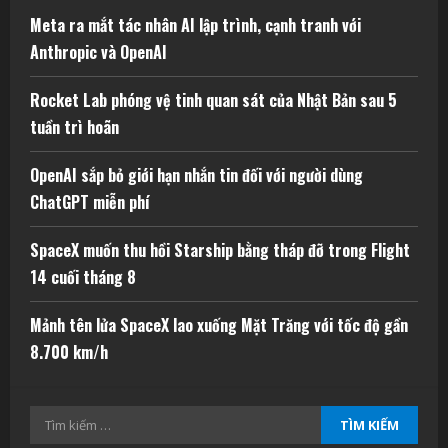
Meta ra mắt tác nhân AI lập trình, cạnh tranh với
Anthropic và OpenAI
Rocket Lab phóng vệ tinh quan sát của Nhật Bản sau 5
tuần trì hoãn
OpenAI sắp bỏ giới hạn nhắn tin đối với người dùng
ChatGPT miễn phí
SpaceX muốn thu hồi Starship bằng tháp đỡ trong Flight
14 cuối tháng 8
Mảnh tên lửa SpaceX lao xuống Mặt Trăng với tốc độ gần
8.700 km/h
Tìm
kiếm