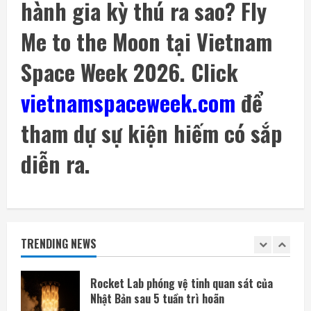
hành gia kỳ thú ra sao? Fly
đỡ trong Flight 14 cuối tháng 8
7 Tháng 8 2026, 05:37
4
Me to the Moon tại Vietnam
Space Week 2026. Click
Mảnh tên lửa SpaceX lao xuống Mặt Trăng
với tốc độ gần 8.700 km/h
vietnamspaceweek.com
để
6 Tháng 8 2026, 20:03
5
tham dự sự kiện hiếm có sắp
Meta ra mắt tác nhân AI lập trình, cạnh
tranh với Anthropic và OpenAI
diễn ra.
7 Tháng 8 2026, 08:18
1
Rocket Lab phóng vệ tinh quan sát của
Nhật Bản sau 5 tuần trì hoãn
TRENDING NEWS
7 Tháng 8 2026, 08:07
2
OpenAI sắp bỏ giới hạn nhắn tin đối với
người dùng ChatGPT miễn phí