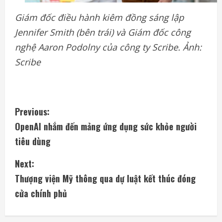
Giám đốc điều hành kiêm đồng sáng lập
Jennifer Smith (bên trái) và Giám đốc công
nghệ Aaron Podolny của công ty Scribe. Ảnh:
Scribe
C
Previous:
OpenAI nhắm đến mảng ứng dụng sức khỏe người
o
tiêu dùng
n
Next:
t
Thượng viện Mỹ thông qua dự luật kết thúc đóng
i
cửa chính phủ
n