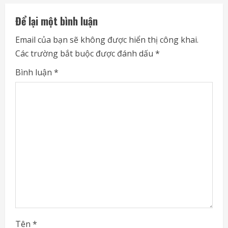
u
Để lại một bình luận
e
Email của bạn sẽ không được hiển thị công khai.
Các trường bắt buộc được đánh dấu
*
R
Bình luận
*
e
a
d
i
n
g
Tên
*