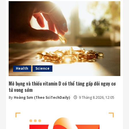
Amazon tài trợ nhà máy điện khí khổng lồ
phục vụ các trung tâm dữ liệu
9 Tháng 8 2026, 09:23
3
OpenAI trì hoãn việc phát triển mô hình
Astra vì lo ngại an ninh
9 Tháng 8 2026, 09:21
4
Health
Science
Mỡ bụng và thiếu vitamin D có thể tăng gấp đôi nguy cơ
tử vong sớm
By
Hoàng Sơn (Theo SciTechDaily)
9 Tháng 8 2026, 12:05