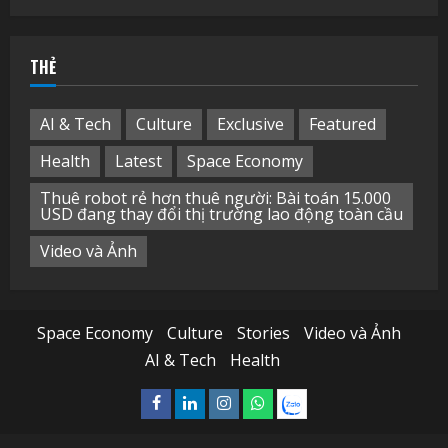
cho:
THẺ
AI & Tech
Culture
Exclusive
Featured
Health
Latest
Space Economy
Thuê robot rẻ hơn thuê người: Bài toán 15.000
USD đang thay đổi thị trường lao động toàn cầu
Video và Ảnh
Space Economy
Culture
Stories
Video và Ảnh
AI & Tech
Health
Facebook
Linkedin
Instagram
What’sapp
Zalo