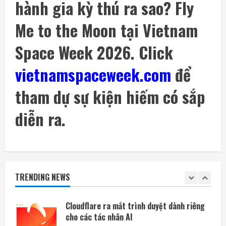
hành gia kỳ thú ra sao? Fly
Astra vì lo ngại an ninh
9 Tháng 8 2026, 09:21
4
Me to the Moon tại Vietnam
Singapore rộng thêm 28% nhờ lấn biển,
Space Week 2026. Click
các nước láng giềng lần lượt siết xuất khẩu
cát
vietnamspaceweek.com
để
5
9 Tháng 8 2026, 09:17
tham dự sự kiện hiếm có sắp
Mỡ bụng và thiếu vitamin D có thể tăng
gấp đôi nguy cơ tử vong sớm
diễn ra.
9 Tháng 8 2026, 12:05
1
Cloudflare ra mắt trình duyệt dành riêng
cho các tác nhân AI
TRENDING NEWS
9 Tháng 8 2026, 12:00
2
Amazon tài trợ nhà máy điện khí khổng lồ
phục vụ các trung tâm dữ liệu