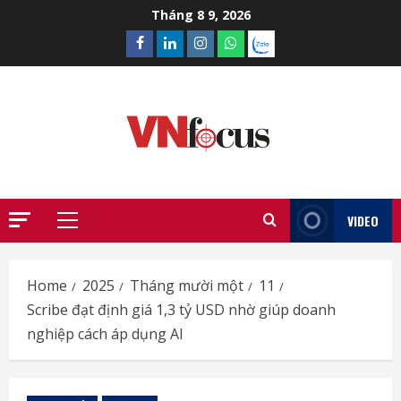
Skip
Tháng 8 9, 2026
to
Facebook
Linkedin
Instagram
What’sapp
Zalo
content
VIDEO
Primary
Menu
Home
2025
Tháng mười một
11
Scribe đạt định giá 1,3 tỷ USD nhờ giúp doanh
nghiệp cách áp dụng AI