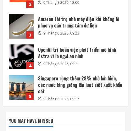
9 Tháng 8 2026, 09:23
3
OpenAI trì hoãn việc phát triển mô hình
Astra vì lo ngại an ninh
9 Tháng 8 2026, 09:21
4
Singapore rộng thêm 28% nhờ lấn biển,
các nước láng giềng lần lượt siết xuất khẩu
cát
5
9 Tháng 8 2026, 09:17
Mỡ bụng và thiếu vitamin D có thể tăng
gấp đôi nguy cơ tử vong sớm
9 Tháng 8 2026, 12:05
1
Cloudflare ra mắt trình duyệt dành riêng
cho các tác nhân AI
YOU MAY HAVE MISSED
9 Tháng 8 2026, 12:00
2