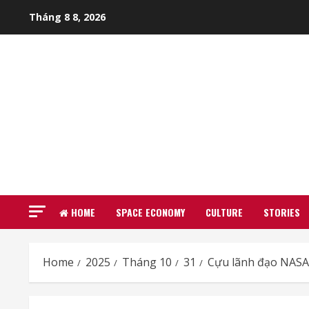
Skip
Tháng 8 8, 2026
to
content
HOME
SPACE ECONOMY
CULTURE
STORIES
Home
2025
Tháng 10
31
Cựu lãnh đạo NASA 