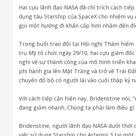
Hai cựu lãnh đạo NASA đã chỉ trích cách tiếp
dụng tàu Starship của SpaceX cho nhiệm vụ A
gọi một hướng đi khẩn cấp hơn nhằm đến đí
Trong buổi trao đổi tại Hội nghị Thám hiểm
trụ Mỹ tổ chức ngày 29/10, hai cựu giám đốc
nghi về sự thành công của mô hình triển kha
phi hành gia lên Mặt Trăng và trở về Trái Đ
chuyến đổ bộ có người lái vào cuối thập kỷ n
Với cách tiếp cận hiện nay, Bridenstine nói
đang giảm nhanh. Chúng ta phải làm điều gì 
Bridenstine, người lãnh đạo NASA dưới thời 
việc sử dụng Starship cho Artemis 3 tại một