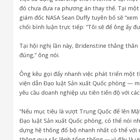
đó chưa đưa ra phương án thay thế. Tại một 
giám đốc NASA Sean Duffy tuyên bố sẽ “xem l
chối bình luận trực tiếp: “Tôi sẽ để ông ấy đư
Tại hội nghị lần này, Bridenstine thẳng thắn
đúng,” ông nói.
Ông kêu gọi đẩy nhanh việc phát triển một th
viện dẫn Đạo luật Sản xuất Quốc phòng — mộ
yêu cầu doanh nghiệp ưu tiên tiến độ với các
“Nếu mục tiêu là vượt Trung Quốc để lên Mặ
Đạo luật Sản xuất Quốc phòng, có thể nói như
dựng hệ thống đổ bộ nhanh nhất có thể với
thông qua sắc lệnh tổng thống — vì đây là 