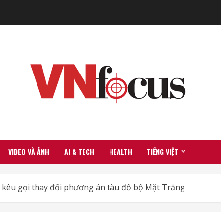
VIDEO VÀ ẢNH
AI & TECH
HEALTH
TIẾNG VIỆT
kêu gọi thay đổi phương án tàu đổ bộ Mặt Trăng