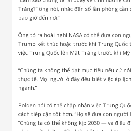
“Làm sao chúng ta lại quay về tình huống c
Trăng?” ông nói, nhắc đến số lần phóng cần đ
bao giờ đến nơi.”
Ông tỏ ra hoài nghi NASA có thể đưa con ng
Trump kết thúc hoặc trước khi Trung Quốc t
việc Trung Quốc lên Mặt Trăng trước khi Mỹ q
“Chúng ta không thể đạt mục tiêu nếu cứ nói
thực tế. Mọi người ở đây đều biết việc ép lị
ngành.”
Bolden nói có thể chấp nhận việc Trung Quố
cách tiếp cận tốt hơn. “Họ sẽ đưa con người
“Chúng ta có thể không kịp 2030 — và điều 