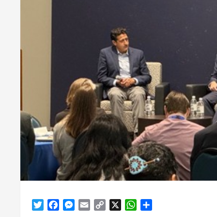
Twitter
Facebook
Messenger
Email
Copy
X
WhatsApp
Share
Link