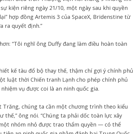
sự kiện riêng ngày 21/10, một ngày sau khi quyền
ại” hợp đồng Artemis 3 của SpaceX, Bridenstine từ
a ra quyết định.”
 hơn: “Tôi nghĩ ông Duffy đang làm điều hoàn toàn
iết kế tàu đổ bộ thay thế, thậm chí gợi ý chính phủ
t luật thời Chiến tranh Lạnh cho phép chính phủ
 nhiệm vụ được coi là an ninh quốc gia.
t Trăng, chúng ta cần một chương trình theo kiểu
 thế,” ông nói. “Chúng ta phải dốc toàn lực xây
 một nhóm nhỏ được trao thẩm quyền — có thể
ưu tiên an ninh quốc gia nhằm đánh bại Trung Quốc