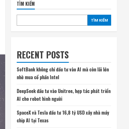
TÌM KIẾM
TÌM KIẾM
RECENT POSTS
SoftBank không chỉ đầu tư vào AI mà còn lãi lớn
nhờ mua cổ phần Intel
DeepSeek đầu tư vào Unitree, hợp tác phát triển
AI cho robot hình người
SpaceX và Tesla đầu tư 16,8 tỷ USD xây nhà máy
chip AI tại Texas