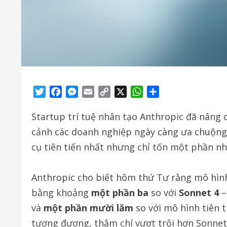
Twitter
Facebook
Messenger
Email
Copy
X
WhatsApp
Share
Link
Startup trí tuệ nhân tạo Anthropic đã nâng 
cảnh các doanh nghiệp ngày càng ưa chuộng
cụ tiên tiến nhất nhưng chỉ tốn một phần nhỏ
Anthropic cho biết hôm thứ Tư rằng mô hìn
bằng khoảng
một phần ba
so với
Sonnet 4
–
và
một phần mười lăm
so với mô hình tiên 
tương đương, thậm chí vượt trội hơn Sonnet 