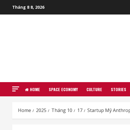
Skip
Tháng 8 8, 2026
to
content
HOME
SPACE ECONOMY
CULTURE
STORIES
Home
2025
Tháng 10
17
Startup Mỹ Anthropi