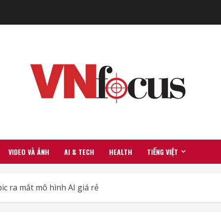
VIDEO VÀ ẢNH
AI & TECH
HEALTH
TIẾNG VIỆT
c ra mắt mô hình AI giá rẻ