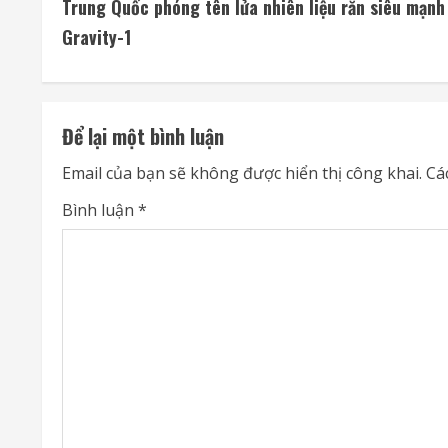
Trung Quốc phóng tên lửa nhiên liệu rắn siêu mạnh
o
Gravity-1
n
t
Để lại một bình luận
i
Email của bạn sẽ không được hiển thị công khai.
Cá
n
Bình luận
*
u
e
R
e
a
d