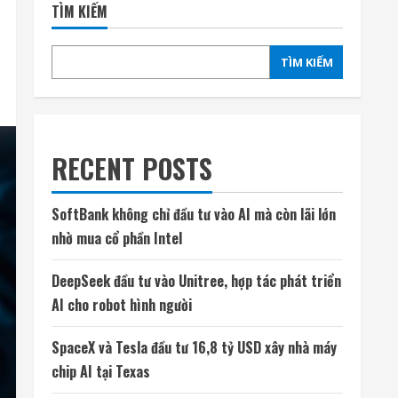
TÌM KIẾM
TÌM KIẾM
RECENT POSTS
SoftBank không chỉ đầu tư vào AI mà còn lãi lớn
nhờ mua cổ phần Intel
DeepSeek đầu tư vào Unitree, hợp tác phát triển
AI cho robot hình người
SpaceX và Tesla đầu tư 16,8 tỷ USD xây nhà máy
chip AI tại Texas