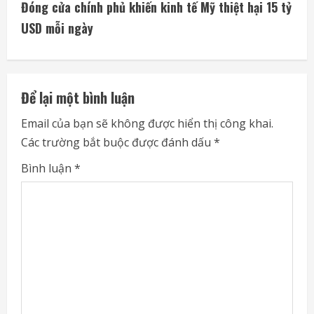
t
Đóng cửa chính phủ khiến kinh tế Mỹ thiệt hại 15 tỷ
i
USD mỗi ngày
n
u
Để lại một bình luận
e
Email của bạn sẽ không được hiển thị công khai.
Các trường bắt buộc được đánh dấu
*
R
Bình luận
*
e
a
d
i
n