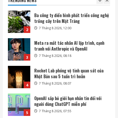
TRENDING NEWS
7 Tháng 8 2026, 12:00
2
Meta ra mắt tác nhân AI lập trình, cạnh
tranh với Anthropic và OpenAI
7 Tháng 8 2026, 08:18
3
Rocket Lab phóng vệ tinh quan sát của
Nhật Bản sau 5 tuần trì hoãn
7 Tháng 8 2026, 08:07
4
OpenAI sắp bỏ giới hạn nhắn tin đối với
người dùng ChatGPT miễn phí
7 Tháng 8 2026, 07:55
5
SpaceX và Tesla đầu tư 16,8 tỷ USD xây
nhà máy chip AI tại Texas
7 Tháng 8 2026, 18:00
1