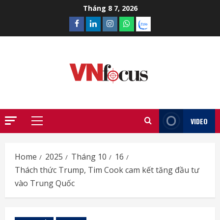
Skip
Tháng 8 7, 2026
to
Facebook
Linkedin
Instagram
What’sapp
Zalo
content
VIDEO
Primary
Menu
Home
2025
Tháng 10
16
Thách thức Trump, Tim Cook cam kết tăng đầu tư
vào Trung Quốc