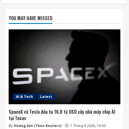
Ba công ty điển hình phát triển công nghệ
trồng cây trên Mặt Trăng
YOU MAY HAVE MISSED
7 Tháng 8 2026, 12:00
2
Meta ra mắt tác nhân AI lập trình, cạnh
tranh với Anthropic và OpenAI
7 Tháng 8 2026, 08:18
3
Rocket Lab phóng vệ tinh quan sát của
Nhật Bản sau 5 tuần trì hoãn
7 Tháng 8 2026, 08:07
4
AI & Tech
Latest
SpaceX và Tesla đầu tư 16,8 tỷ USD xây nhà máy chip AI
tại Texas
By
Hoàng Sơn (Theo Reuters)
7 Tháng 8 2026, 18:00