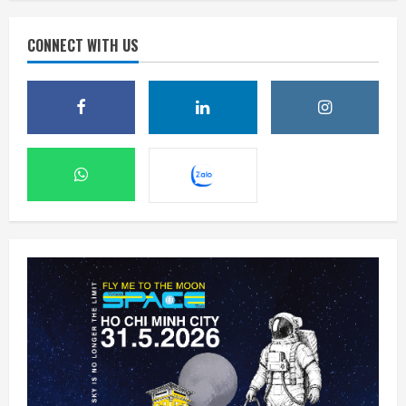
CONNECT WITH US
DeepSeek đầu tư vào Unitree, hợp tác phát
triển AI cho robot hình người
7 Tháng 8 2026, 22:20
2