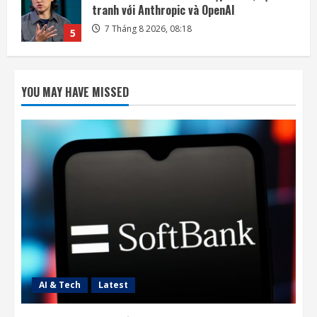
lãi lớn nhờ mua cổ phần Intel
7 Tháng 8 2026, 22:27
1
DeepSeek đầu tư vào Unitree, hợp tác phát
triển AI cho robot hình người
YOU MAY HAVE MISSED
7 Tháng 8 2026, 22:20
2
SpaceX và Tesla đầu tư 16,8 tỷ USD xây
nhà máy chip AI tại Texas
7 Tháng 8 2026, 18:00
3
Ba công ty điển hình phát triển công nghệ
trồng cây trên Mặt Trăng
7 Tháng 8 2026, 12:00
4
AI & Tech
Latest