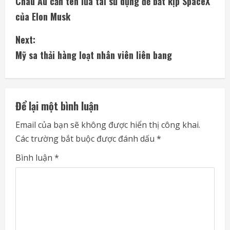
Châu Âu cần tên lửa tái sử dụng để bắt kịp SpaceX
o
của Elon Musk
n
Next:
t
Mỹ sa thải hàng loạt nhân viên liên bang
i
n
Để lại một bình luận
u
Email của bạn sẽ không được hiển thị công khai.
e
Các trường bắt buộc được đánh dấu
*
R
Bình luận
*
e
a
d