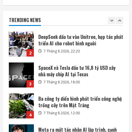
DeepSeek đầu tư vào Unitree, hợp tác phát
triển AI cho robot hình người
TRENDING NEWS
7 Tháng 8 2026, 22:20
2
SpaceX và Tesla đầu tư 16,8 tỷ USD xây
nhà máy chip AI tại Texas
7 Tháng 8 2026, 18:00
3
Ba công ty điển hình phát triển công nghệ
trồng cây trên Mặt Trăng
7 Tháng 8 2026, 12:00
4
Meta ra mắt tác nhân AI lập trình, cạnh
tranh với Anthropic và OpenAI
7 Tháng 8 2026, 08:18
5
SoftBank không chỉ đầu tư vào AI mà còn