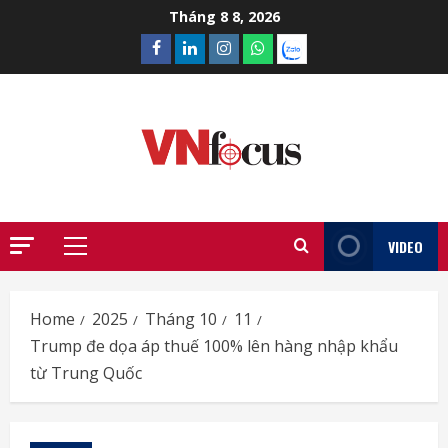
Skip
Tháng 8 8, 2026
to
Facebook
Linkedin
Instagram
What’sapp
Zalo
content
VIDEO
Primary
Menu
Home
2025
Tháng 10
11
Trump đe dọa áp thuế 100% lên hàng nhập khẩu
từ Trung Quốc