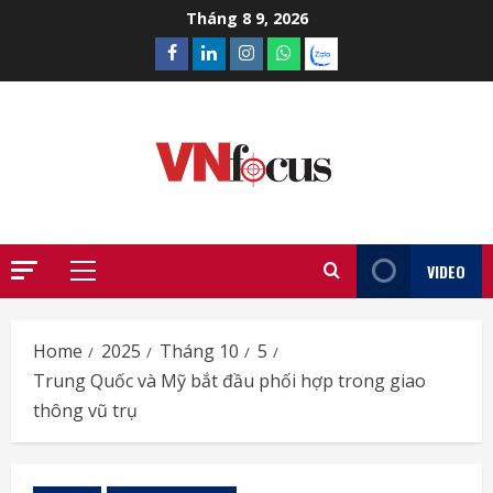
Skip
Tháng 8 9, 2026
to
Facebook
Linkedin
Instagram
What’sapp
Zalo
content
VIDEO
Primary
Menu
Home
2025
Tháng 10
5
Trung Quốc và Mỹ bắt đầu phối hợp trong giao
thông vũ trụ