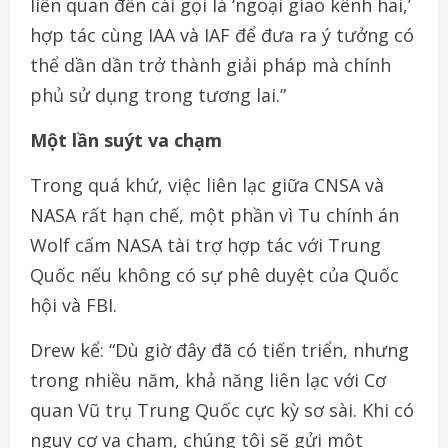
liên quan đến cái gọi là ‘ngoại giao kênh hai,’
hợp tác cùng IAA và IAF để đưa ra ý tưởng có
thể dần dần trở thành giải pháp mà chính
phủ sử dụng trong tương lai.”
Một lần suýt va chạm
Trong quá khứ, việc liên lạc giữa CNSA và
NASA rất hạn chế, một phần vì Tu chính án
Wolf cấm NASA tài trợ hợp tác với Trung
Quốc nếu không có sự phê duyệt của Quốc
hội và FBI.
Drew kể: “Dù giờ đây đã có tiến triển, nhưng
trong nhiều năm, khả năng liên lạc với Cơ
quan Vũ trụ Trung Quốc cực kỳ sơ sài. Khi có
nguy cơ va chạm, chúng tôi sẽ gửi một