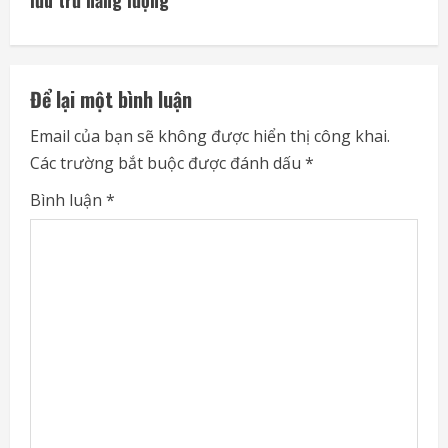
i
lưu trữ năng lượng
n
u
Để lại một bình luận
e
Email của bạn sẽ không được hiển thị công khai.
Các trường bắt buộc được đánh dấu
*
R
Bình luận
*
e
a
d
i
n
g