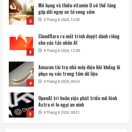
Cloudflare ra mắt trình duyệt dành riêng
cho các tác nhân AI
9 Tháng 8 2026, 12:00
3
Amazon tài trợ nhà máy điện khí khổng lồ
phục vụ các trung tâm dữ liệu
9 Tháng 8 2026, 09:23
4
OpenAI trì hoãn việc phát triển mô hình
Astra vì lo ngại an ninh
9 Tháng 8 2026, 09:21
5
SpaceX sẽ xúc tiến kế hoạch xây nhà máy
sản xuất vệ tinh trên Mặt Trăng
9 Tháng 8 2026, 14:54
1
Mỡ bụng và thiếu vitamin D có thể tăng