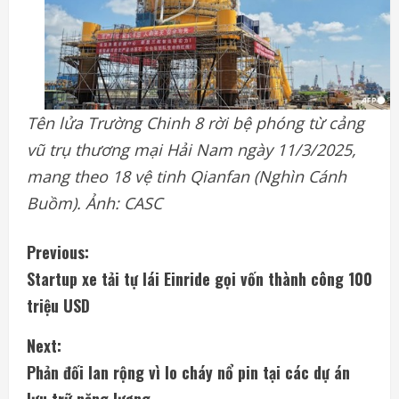
Tên lửa Trường Chinh 8 rời bệ phóng từ cảng
vũ trụ thương mại Hải Nam ngày 11/3/2025,
mang theo 18 vệ tinh Qianfan (Nghìn Cánh
Buồm). Ảnh: CASC
C
Previous:
Startup xe tải tự lái Einride gọi vốn thành công 100
o
triệu USD
n
Next:
t
Phản đối lan rộng vì lo cháy nổ pin tại các dự án