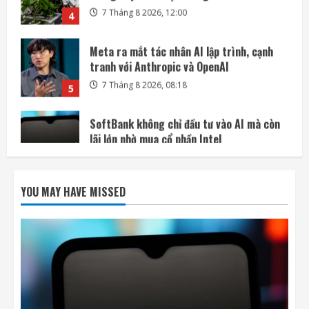
Meta ra mắt tác nhân AI lập trình, cạnh
tranh với Anthropic và OpenAI
7 Tháng 8 2026, 08:18
5
SoftBank không chỉ đầu tư vào AI mà còn
lãi lớn nhờ mua cổ phần Intel
7 Tháng 8 2026, 22:27
1
DeepSeek đầu tư vào Unitree, hợp tác phát
triển AI cho robot hình người
YOU MAY HAVE MISSED
7 Tháng 8 2026, 22:20
2
SpaceX và Tesla đầu tư 16,8 tỷ USD xây
nhà máy chip AI tại Texas
7 Tháng 8 2026, 18:00
3