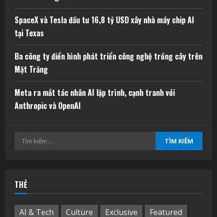
SpaceX và Tesla đầu tư 16,8 tỷ USD xây nhà máy chip AI
tại Texas
Ba công ty điển hình phát triển công nghệ trồng cây trên
Mặt Trăng
Meta ra mắt tác nhân AI lập trình, cạnh tranh với
Anthropic và OpenAI
Tìm
kiếm
cho:
THẺ
AI & Tech
Culture
Exclusive
Featured