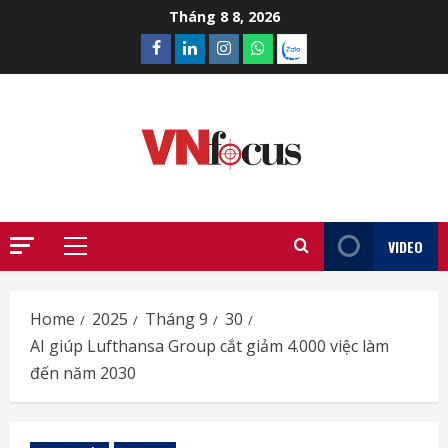
Skip
Tháng 8 8, 2026
to
Facebook
Linkedin
Instagram
What’sapp
Zalo
content
VIDEO
Primary
Menu
Home
2025
Tháng 9
30
AI giúp Lufthansa Group cắt giảm 4.000 việc làm
đến năm 2030