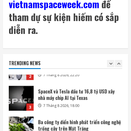
vietnamspaceweek.com
để
7 Tháng 8 2026, 08:18
5
tham dự sự kiện hiếm có sắp
SoftBank không chỉ đầu tư vào AI mà còn
lãi lớn nhờ mua cổ phần Intel
diễn ra.
7 Tháng 8 2026, 22:27
1
DeepSeek đầu tư vào Unitree, hợp tác phát
triển AI cho robot hình người
TRENDING NEWS
7 Tháng 8 2026, 22:20
2
SpaceX và Tesla đầu tư 16,8 tỷ USD xây
nhà máy chip AI tại Texas
7 Tháng 8 2026, 18:00
3
Ba công ty điển hình phát triển công nghệ
trồng cây trên Mặt Trăng
7 Tháng 8 2026, 12:00
4