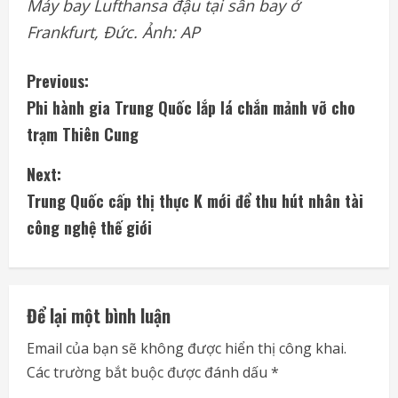
Máy bay Lufthansa đậu tại sân bay ở
Frankfurt, Đức. Ảnh: AP
C
Previous:
Phi hành gia Trung Quốc lắp lá chắn mảnh vỡ cho
o
trạm Thiên Cung
n
Next:
t
Trung Quốc cấp thị thực K mới để thu hút nhân tài
i
công nghệ thế giới
n
u
Để lại một bình luận
e
Email của bạn sẽ không được hiển thị công khai.
Các trường bắt buộc được đánh dấu
*
R