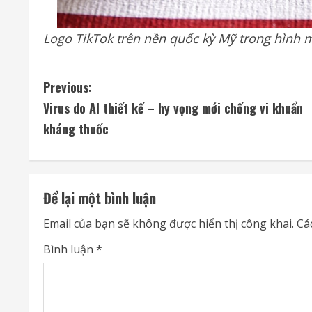
Logo TikTok trên nền quốc kỳ Mỹ trong hình 
C
Previous:
Virus do AI thiết kế – hy vọng mới chống vi khuẩn
o
kháng thuốc
n
t
Để lại một bình luận
i
Email của bạn sẽ không được hiển thị công khai.
Cá
n
Bình luận
*
u
e