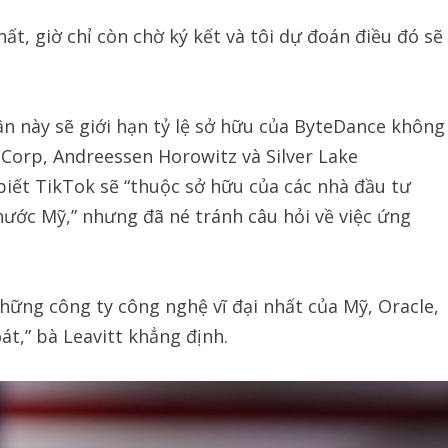
hất, giờ chỉ còn chờ ký kết và tôi dự đoán điều đó sẽ
n này sẽ giới hạn tỷ lệ sở hữu của ByteDance không
Corp, Andreessen Horowitz và Silver Lake
ết TikTok sẽ “thuộc sở hữu của các nhà đầu tư
nước Mỹ,” nhưng đã né tránh câu hỏi về việc ứng
những công ty công nghệ vĩ đại nhất của Mỹ, Oracle,
t,” bà Leavitt khẳng định.