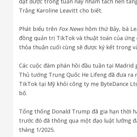
đạt được trong tuần này nhằm tách nền tảng
Trắng Karoline Leavitt cho biết.
Phát biểu trên
Fox News
hôm thứ Bảy, bà Lea
đồng quản trị TikTok và thuật toán của ứng 
thỏa thuận cuối cùng sẽ được ký kết trong và
Các cuộc đàm phán hồi đầu tuần tại Madrid 
Thủ tướng Trung Quốc He Lifeng đã đưa ra m
TikTok tại Mỹ khỏi công ty mẹ ByteDance Lt
bố.
Tổng thống Donald Trump đã gia hạn thời hạ
trước đó đã thông qua một đạo luật lưỡng đ
tháng 1/2025.