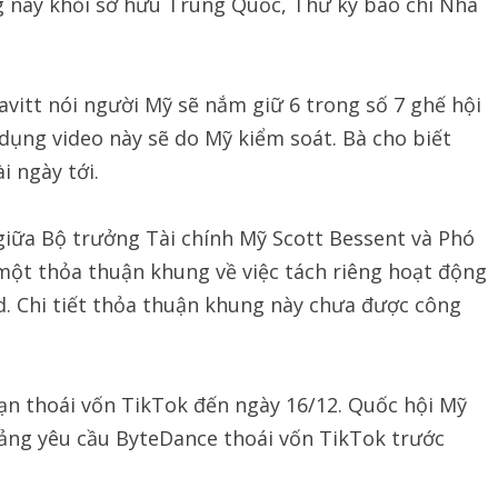
 này khỏi sở hữu Trung Quốc, Thư ký báo chí Nhà
vitt nói người Mỹ sẽ nắm giữ 6 trong số 7 ghế hội
dụng video này sẽ do Mỹ kiểm soát. Bà cho biết
i ngày tới.
giữa Bộ trưởng Tài chính Mỹ Scott Bessent và Phó
ột thỏa thuận khung về việc tách riêng hoạt động
d. Chi tiết thỏa thuận khung này chưa được công
n thoái vốn TikTok đến ngày 16/12. Quốc hội Mỹ
ảng yêu cầu ByteDance thoái vốn TikTok trước