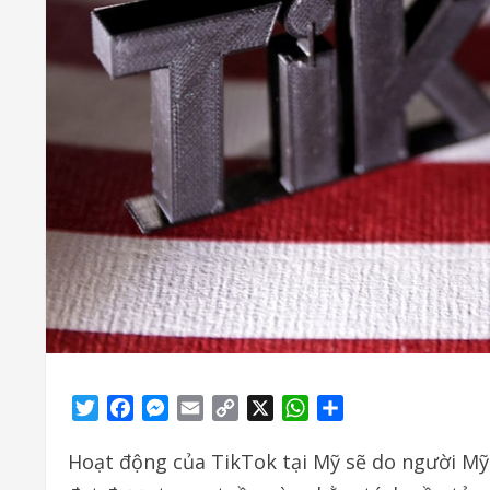
Twitter
Facebook
Messenger
Email
Copy
X
WhatsApp
Share
Link
Hoạt động của TikTok tại Mỹ sẽ do người M