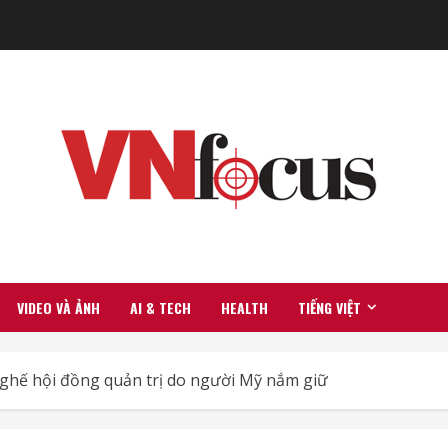
VIDEO VÀ ẢNH
AI & TECH
HEALTH
TIẾNG VIỆT
 ghế hội đồng quản trị do người Mỹ nắm giữ