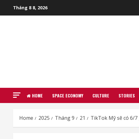
Skip
Tháng 8 8, 2026
to
content
HOME
SPACE ECONOMY
CULTURE
STORIES
Home
2025
Tháng 9
21
TikTok Mỹ sẽ có 6/7