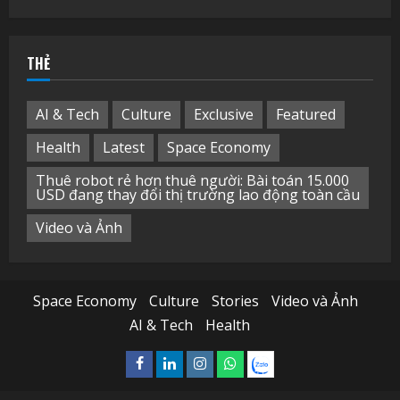
kiếm
cho:
THẺ
AI & Tech
Culture
Exclusive
Featured
Health
Latest
Space Economy
Thuê robot rẻ hơn thuê người: Bài toán 15.000
USD đang thay đổi thị trường lao động toàn cầu
Video và Ảnh
Space Economy
Culture
Stories
Video và Ảnh
AI & Tech
Health
Facebook
Linkedin
Instagram
What’sapp
Zalo