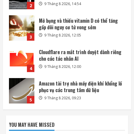
9 Tháng 8 2026, 12:05
3
Cloudflare ra mắt trình duyệt dành riêng
cho các tác nhân AI
9 Tháng 8 2026, 12:00
4
Amazon tài trợ nhà máy điện khí khổng lồ
phục vụ các trung tâm dữ liệu
9 Tháng 8 2026, 09:23
5
Các kỹ sư chạy đua cứu tàu vũ trụ LINK
trước khi quá muộn
9 Tháng 8 2026, 19:00
1
SpaceX sẽ xúc tiến kế hoạch xây nhà máy
sản xuất vệ tinh trên Mặt Trăng
YOU MAY HAVE MISSED
9 Tháng 8 2026, 14:54
2