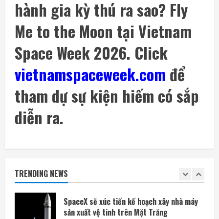
hành gia kỳ thú ra sao? Fly
cho các tác nhân AI
9 Tháng 8 2026, 12:00
4
Me to the Moon tại Vietnam
Space Week 2026. Click
Amazon tài trợ nhà máy điện khí khổng lồ
phục vụ các trung tâm dữ liệu
vietnamspaceweek.com
để
9 Tháng 8 2026, 09:23
5
tham dự sự kiện hiếm có sắp
Các kỹ sư chạy đua cứu tàu vũ trụ LINK
trước khi quá muộn
diễn ra.
9 Tháng 8 2026, 19:00
1
SpaceX sẽ xúc tiến kế hoạch xây nhà máy
sản xuất vệ tinh trên Mặt Trăng
TRENDING NEWS
9 Tháng 8 2026, 14:54
2
Mỡ bụng và thiếu vitamin D có thể tăng
gấp đôi nguy cơ tử vong sớm