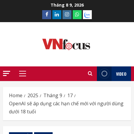
Skip
Tháng 8 9, 2026
to
Facebook
Linkedin
Instagram
What’sapp
Zalo
content
VIDEO
Primary
Menu
Home
2025
Tháng 9
17
OpenAI sẽ áp dụng các hạn chế mới với người dùng
dưới 18 tuổi