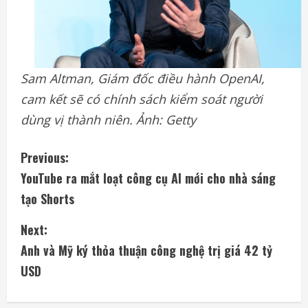
Sam Altman, Giám đốc điều hành OpenAI,
cam kết sẽ có chính sách kiểm soát người
dùng vị thành niên. Ảnh: Getty
C
Previous:
YouTube ra mắt loạt công cụ AI mới cho nhà sáng
o
tạo Shorts
n
Next:
t
Anh và Mỹ ký thỏa thuận công nghệ trị giá 42 tỷ
i
USD
n