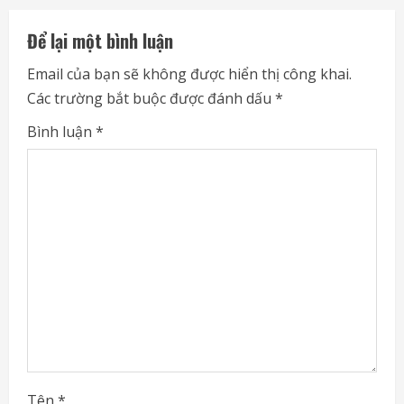
u
Để lại một bình luận
e
Email của bạn sẽ không được hiển thị công khai.
Các trường bắt buộc được đánh dấu
*
R
Bình luận
*
e
a
d
i
n
g
Tên
*