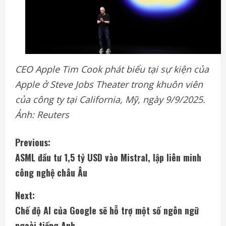
CEO Apple Tim Cook phát biểu tại sự kiện của
Apple ở Steve Jobs Theater trong khuôn viên
của công ty tại California, Mỹ, ngày 9/9/2025.
Ảnh: Reuters
C
Previous:
ASML đầu tư 1,5 tỷ USD vào Mistral, lập liên minh
o
công nghệ châu Âu
n
Next:
t
Chế độ AI của Google sẽ hỗ trợ một số ngôn ngữ
ngoài tiếng Anh