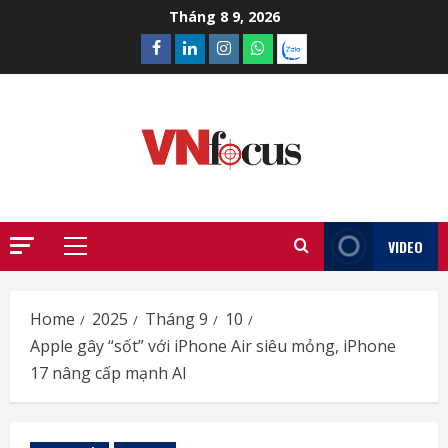
Skip
Tháng 8 9, 2026
to
Facebook
Linkedin
Instagram
What’sapp
Zalo
content
VIDEO
Primary
Menu
Home
2025
Tháng 9
10
Apple gây “sốt” với iPhone Air siêu mỏng, iPhone
17 nâng cấp mạnh AI