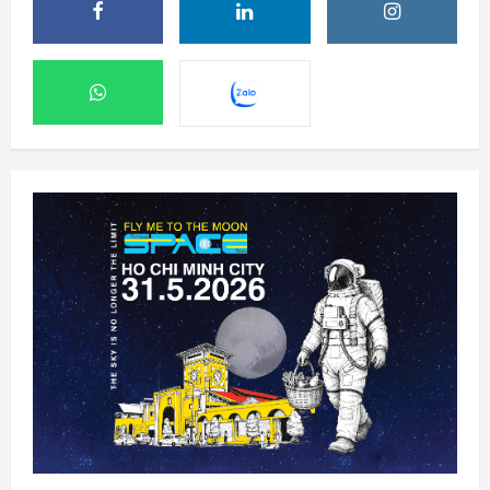
Phi hành gia NASA đi bộ ngoài không gian
để nâng cấp hệ thống điện ISS
8 Tháng 8 2026, 08:47
2
Đến lượt mô hình AI của Moonshot thoát
khỏi môi trường thử nghiệm
8 Tháng 8 2026, 07:58
3