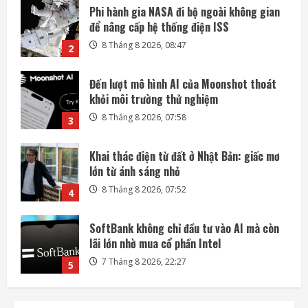
Đến lượt mô hình AI của Moonshot thoát
khỏi môi trường thử nghiệm
8 Tháng 8 2026, 07:58
3
Khai thác điện từ đất ở Nhật Bản: giấc mơ
lớn từ ánh sáng nhỏ
8 Tháng 8 2026, 07:52
4
SoftBank không chỉ đầu tư vào AI mà còn
lãi lớn nhờ mua cổ phần Intel
7 Tháng 8 2026, 22:27
5
Mỗi ngày có thêm 1.200 triệu phú, nước
Mỹ giàu lên hay chỉ người giàu càng giàu?
8 Tháng 8 2026, 08:55
1
Phi hành gia NASA đi bộ ngoài không gian