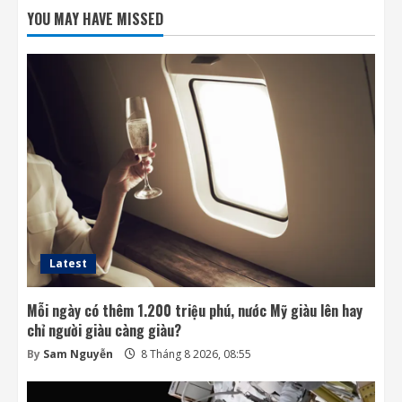
để nâng cấp hệ thống điện ISS
YOU MAY HAVE MISSED
8 Tháng 8 2026, 08:47
2
Đến lượt mô hình AI của Moonshot thoát
khỏi môi trường thử nghiệm
8 Tháng 8 2026, 07:58
3
Khai thác điện từ đất ở Nhật Bản: giấc mơ
lớn từ ánh sáng nhỏ
8 Tháng 8 2026, 07:52
4
Latest
Mỗi ngày có thêm 1.200 triệu phú, nước Mỹ giàu lên hay
chỉ người giàu càng giàu?
By
Sam Nguyễn
8 Tháng 8 2026, 08:55