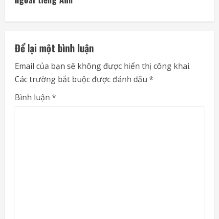
i
n
u
Để lại một bình luận
e
Email của bạn sẽ không được hiển thị công khai.
Các trường bắt buộc được đánh dấu
*
R
Bình luận
*
e
a
d
i
n
g