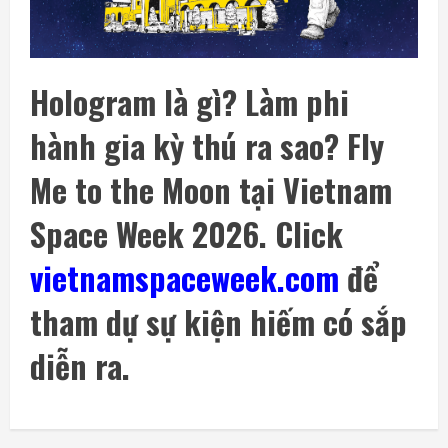
SpaceX và Tesla đầu tư 16,8 tỷ USD xây
nhà máy chip AI tại Texas
7 Tháng 8 2026, 18:00
3
Hologram là gì? Làm phi
Ba công ty điển hình phát triển công nghệ
hành gia kỳ thú ra sao? Fly
trồng cây trên Mặt Trăng
7 Tháng 8 2026, 12:00
4
Me to the Moon tại Vietnam
Space Week 2026. Click
Meta ra mắt tác nhân AI lập trình, cạnh
tranh với Anthropic và OpenAI
vietnamspaceweek.com
để
7 Tháng 8 2026, 08:18
5
tham dự sự kiện hiếm có sắp
SoftBank không chỉ đầu tư vào AI mà còn
lãi lớn nhờ mua cổ phần Intel
diễn ra.
7 Tháng 8 2026, 22:27
1
DeepSeek đầu tư vào Unitree, hợp tác phát