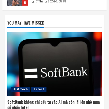
7 Tháng 8 2026, 22:27
1
DeepSeek đầu tư vào Unitree, hợp tác phát
triển AI cho robot hình người
YOU MAY HAVE MISSED
7 Tháng 8 2026, 22:20
2
SpaceX và Tesla đầu tư 16,8 tỷ USD xây
nhà máy chip AI tại Texas
7 Tháng 8 2026, 18:00
3
Ba công ty điển hình phát triển công nghệ
trồng cây trên Mặt Trăng
7 Tháng 8 2026, 12:00
4
AI & Tech
Latest
SoftBank không chỉ đầu tư vào AI mà còn lãi lớn nhờ mua
cổ phần Intel