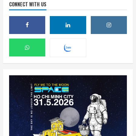
CONNECT WITH US
DeepSeek đầu tư vào Unitree, hợp tác phát
triển AI cho robot hình người
7 Tháng 8 2026, 22:20
2