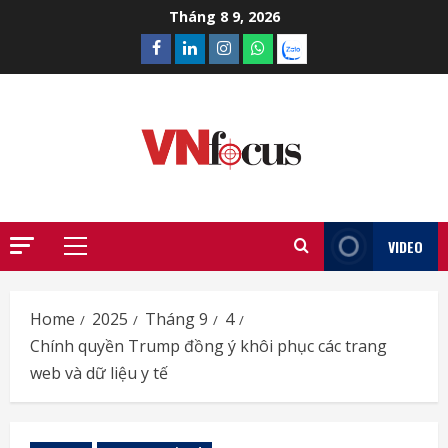
Skip
Tháng 8 9, 2026
to
Facebook
Linkedin
Instagram
What’sapp
Zalo
content
VIDEO
Primary
Menu
Home
2025
Tháng 9
4
Chính quyền Trump đồng ý khôi phục các trang
web và dữ liệu y tế