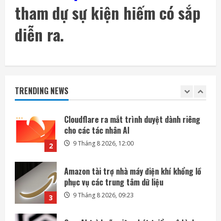
tham dự sự kiện hiếm có sắp
Mỡ bụng và thiếu vitamin D có thể tăng
gấp đôi nguy cơ tử vong sớm
diễn ra.
9 Tháng 8 2026, 12:05
1
Cloudflare ra mắt trình duyệt dành riêng
cho các tác nhân AI
TRENDING NEWS
9 Tháng 8 2026, 12:00
2
Amazon tài trợ nhà máy điện khí khổng lồ
phục vụ các trung tâm dữ liệu
9 Tháng 8 2026, 09:23
3
OpenAI trì hoãn việc phát triển mô hình
Astra vì lo ngại an ninh
9 Tháng 8 2026, 09:21
4
Singapore rộng thêm 28% nhờ lấn biển,