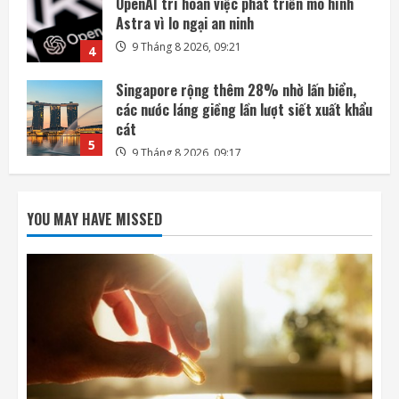
các nước láng giềng lần lượt siết xuất khẩu
cát
5
9 Tháng 8 2026, 09:17
Mỡ bụng và thiếu vitamin D có thể tăng
gấp đôi nguy cơ tử vong sớm
9 Tháng 8 2026, 12:05
1
Cloudflare ra mắt trình duyệt dành riêng
cho các tác nhân AI
YOU MAY HAVE MISSED
9 Tháng 8 2026, 12:00
2
Amazon tài trợ nhà máy điện khí khổng lồ
phục vụ các trung tâm dữ liệu
9 Tháng 8 2026, 09:23
3
OpenAI trì hoãn việc phát triển mô hình
Astra vì lo ngại an ninh