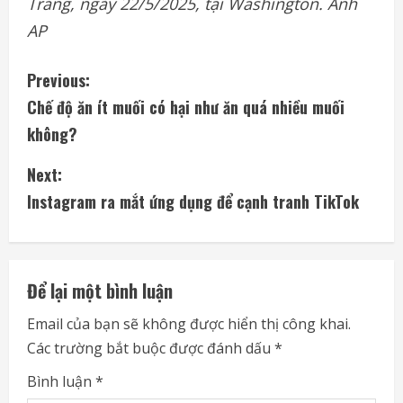
Trắng, ngày 22/5/2025, tại Washington. Ảnh
AP
C
Previous:
Chế độ ăn ít muối có hại như ăn quá nhiều muối
o
không?
n
Next:
t
Instagram ra mắt ứng dụng để cạnh tranh TikTok
i
n
Để lại một bình luận
u
Email của bạn sẽ không được hiển thị công khai.
e
Các trường bắt buộc được đánh dấu
*
R
Bình luận
*