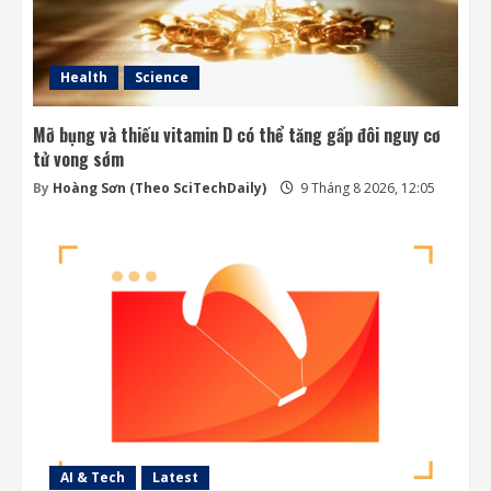
9 Tháng 8 2026, 09:21
4
Health
Science
Mỡ bụng và thiếu vitamin D có thể tăng gấp đôi nguy cơ
tử vong sớm
By
Hoàng Sơn (Theo SciTechDaily)
9 Tháng 8 2026, 12:05
AI & Tech
Latest