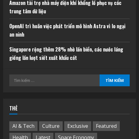
Amazon tài trợ nhà máy điện khí khổng lồ phục vụ các
trung tâm dữ liệu
OpenAI trì hoãn việc phát triển mô hình Astra vì lo ngại
an ninh
Singapore rộng thêm 28% nhờ lấn biển, các nước láng
giềng lần lượt siết xuất khẩu cát
Tìm
kiếm
cho:
THẺ
AI & Tech
Culture
Exclusive
Featured
Health
Latest
Space Economy