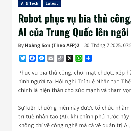
AI & Tech
Latest
Robot phục vụ bia thủ công
AI của Trung Quốc lên ngôi
By
Hoàng Sơn (Theo AFP)2
30 Tháng 7 2025, 07:
Twitter
Facebook
Messenger
Email
Copy
X
WhatsApp
Share
Link
Phục vụ bia thủ công, chơi mạt chược, xếp 
hình người tại Hội nghị Trí tuệ Nhân tạo Thế
chính là hiện thân cho sức mạnh và tham vọ
Sự kiện thường niên này được tổ chức nhằm 
trí tuệ nhân tạo (AI), khi chính phủ nước này
không chỉ về công nghệ mà cả về quản trị AI,