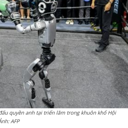
đấu quyền anh tại triển lãm trong khuôn khổ Hội
Ảnh: AFP