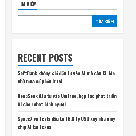
TÌM KIẾM
TÌM KIẾM
RECENT POSTS
SoftBank không chỉ đầu tư vào AI mà còn lãi lớn
nhờ mua cổ phần Intel
DeepSeek đầu tư vào Unitree, hợp tác phát triển
AI cho robot hình người
SpaceX và Tesla đầu tư 16,8 tỷ USD xây nhà máy
chip AI tại Texas