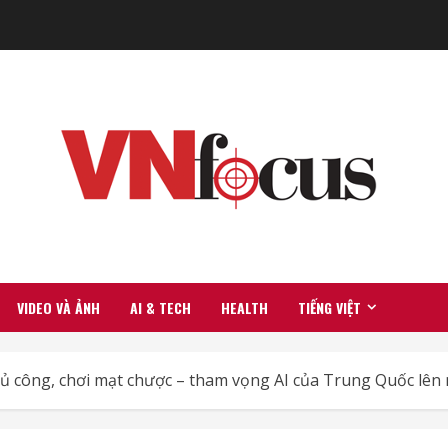
VIDEO VÀ ẢNH
AI & TECH
HEALTH
TIẾNG VIỆT
hủ công, chơi mạt chược – tham vọng AI của Trung Quốc lên 