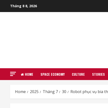
Skip
Tháng 8 8, 2026
to
content
HOME
SPACE ECONOMY
CULTURE
STORIES
Home
2025
Tháng 7
30
Robot phục vụ bia t