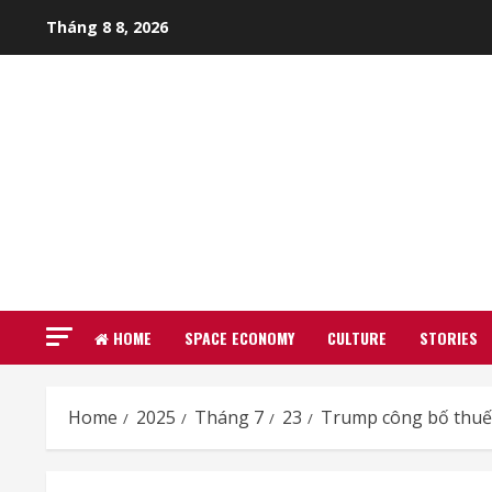
Skip
Tháng 8 8, 2026
to
content
HOME
SPACE ECONOMY
CULTURE
STORIES
Home
2025
Tháng 7
23
Trump công bố thuế 