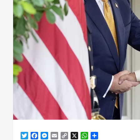
Twitter
Facebook
Messenger
Email
Copy
X
WhatsApp
Share