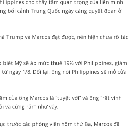
hilippines cho thấy tầm quan trọng của liên minh
rong bối cảnh Trung Quốc ngày càng quyết đoán ở
 mà Trump và Marcos đạt được, nên hiện chưa rõ tác
 biết Mỹ sẽ áp mức thuế 19% với Philippines, giảm
ừ ngày 1/8. Đổi lại, ông nói Philippines sẽ mở cửa
m của ông Marcos là “tuyệt vời” và ông “rất vinh
i và cứng rắn” như vậy.
dục trước các phóng viên hôm thứ Ba, Marcos đã