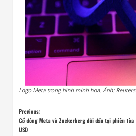
Logo Meta trong hình minh họa. Ảnh: Reuters
C
Previous:
Cổ đông Meta và Zuckerberg đối đầu tại phiên tòa 
o
USD