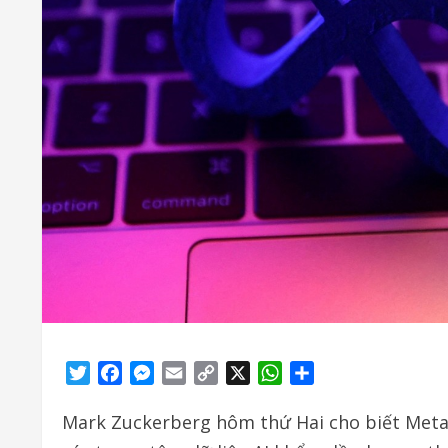
Twitter
Facebook
Messenger
Email
Copy
X
WhatsApp
Share
Link
Mark Zuckerberg hôm thứ Hai cho biết Meta