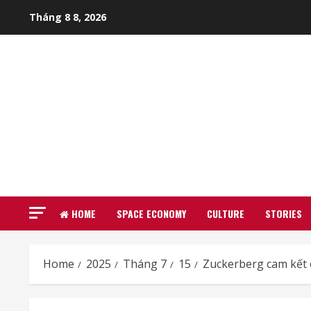
Skip
Tháng 8 8, 2026
to
content
HOME
SPACE ECONOMY
CULTURE
STORIES
Home
2025
Tháng 7
15
Zuckerberg cam kết 