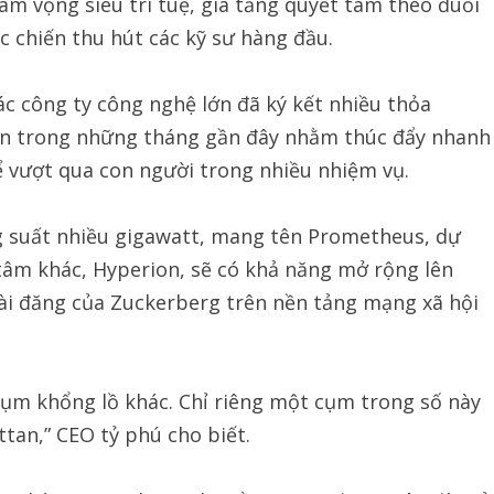
am vọng siêu trí tuệ, gia tăng quyết tâm theo đuổi
chiến thu hút các kỹ sư hàng đầu.
c công ty công nghệ lớn đã ký kết nhiều thỏa
lớn trong những tháng gần đây nhằm thúc đẩy nhanh
ể vượt qua con người trong nhiều nhiệm vụ.
g suất nhiều gigawatt, mang tên Prometheus, dự
tâm khác, Hyperion, sẽ có khả năng mở rộng lên
ài đăng của Zuckerberg trên nền tảng mạng xã hội
ụm khổng lồ khác. Chỉ riêng một cụm trong số này
tan,” CEO tỷ phú cho biết.