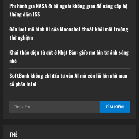
Phi hành gia NASA đi bộ ngoài không gian để nâng cấp hệ
thống điện ISS
Đến lượt mô hình AI của Moonshot thoát khỏi môi trường
thử nghiệm
Khai thác điện từ đất ở Nhật Bản: giấc mơ lớn từ ánh sáng
nhỏ
SoftBank không chỉ đầu tư vào AI mà còn lãi lớn nhờ mua
cổ phần Intel
Tìm
kiếm
cho:
THẺ