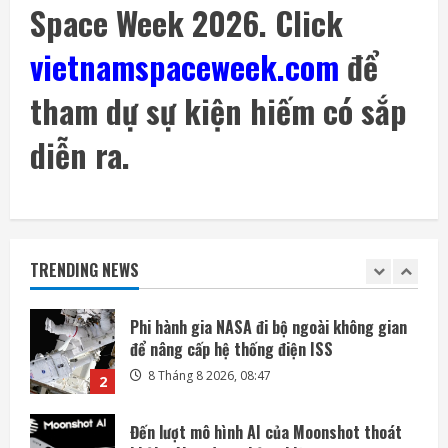
Space Week 2026. Click
SoftBank không chỉ đầu tư vào AI mà còn
lãi lớn nhờ mua cổ phần Intel
vietnamspaceweek.com
để
7 Tháng 8 2026, 22:27
5
tham dự sự kiện hiếm có sắp
Mỗi ngày có thêm 1.200 triệu phú, nước
Mỹ giàu lên hay chỉ người giàu càng giàu?
diễn ra.
8 Tháng 8 2026, 08:55
1
Phi hành gia NASA đi bộ ngoài không gian
để nâng cấp hệ thống điện ISS
TRENDING NEWS
8 Tháng 8 2026, 08:47
2
Đến lượt mô hình AI của Moonshot thoát
khỏi môi trường thử nghiệm
8 Tháng 8 2026, 07:58
3
Khai thác điện từ đất ở Nhật Bản: giấc mơ