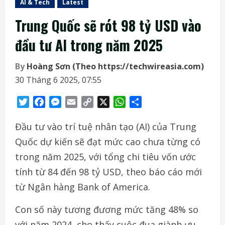
AI & Tech
Latest
Trung Quốc sẽ rót 98 tỷ USD vào
đầu tư AI trong năm 2025
By
Hoàng Sơn (Theo https://techwireasia.com)
30 Tháng 6 2025, 07:55
Twitter
Facebook
Messenger
Email
Copy
X
WhatsApp
Share
Link
Đầu tư vào trí tuệ nhân tạo (AI) của Trung
Quốc dự kiến sẽ đạt mức cao chưa từng có
trong năm 2025, với tổng chi tiêu vốn ước
tính từ 84 đến 98 tỷ USD, theo báo cáo mới
từ Ngân hàng Bank of America.
Con số này tương đương mức tăng 48% so
với năm 2024, cho thấy cuộc đua giành ưu