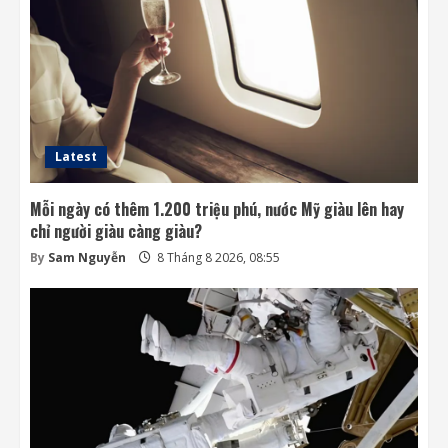
8 Tháng 8 2026, 07:58
3
Khai thác điện từ đất ở Nhật Bản: giấc mơ
lớn từ ánh sáng nhỏ
8 Tháng 8 2026, 07:52
4
Latest
Mỗi ngày có thêm 1.200 triệu phú, nước Mỹ giàu lên hay
chỉ người giàu càng giàu?
By
Sam Nguyễn
8 Tháng 8 2026, 08:55