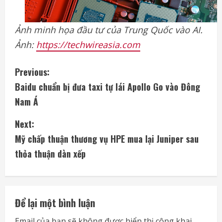
Ảnh minh họa đầu tư của Trung Quốc vào AI.
Ảnh:
https://techwireasia.com
C
Previous:
Baidu chuẩn bị đưa taxi tự lái Apollo Go vào Đông
o
Nam Á
n
Next:
t
Mỹ chấp thuận thương vụ HPE mua lại Juniper sau
i
thỏa thuận dàn xếp
n
u
Để lại một bình luận
e
Email của bạn sẽ không được hiển thị công khai.