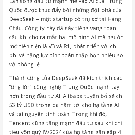
Làn sóng đầu tư mạnh mẽ vào AI của Trung
Quốc được thúc đẩy bởi những đột phá của
DeepSeek – một startup có trụ sở tại Hàng
Châu. Công ty này đã gây tiếng vang toàn
cầu khi cho ra mắt hai mô hình AI mã nguồn
mở tiên tiến là V3 và R1, phát triển với chi
phí và năng lực tính toán thấp hơn nhiều so
với thông lệ.
Thành công của DeepSeek đã kích thích các
“ông lớn” công nghệ Trung Quốc mạnh tay
hơn trong đầu tư AI. Alibaba tuyên bố sẽ chi
53 tỷ USD trong ba năm tới cho hạ tầng AI
và tài nguyên tính toán. Trong khi đó,
Tencent cũng tăng mạnh đầu tư sau khi chi
tiêu vốn quý IV/2024 của họ tăng gần gấp 4