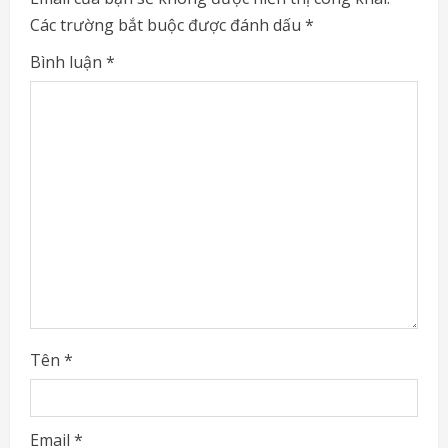
Các trường bắt buộc được đánh dấu
*
R
Bình luận
*
e
a
d
i
n
g
Tên
*
Email
*