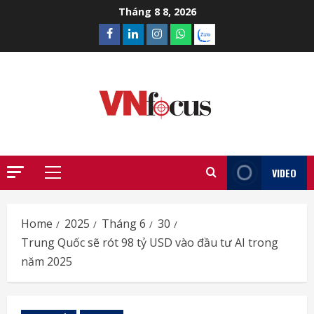
Skip
Tháng 8 8, 2026
to
Facebook
Linkedin
Instagram
What’sapp
Zalo
content
VIDEO
Primary
Menu
Home
2025
Tháng 6
30
Trung Quốc sẽ rót 98 tỷ USD vào đầu tư AI trong
năm 2025