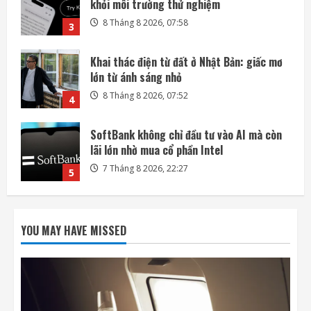
lớn từ ánh sáng nhỏ
8 Tháng 8 2026, 07:52
4
SoftBank không chỉ đầu tư vào AI mà còn
lãi lớn nhờ mua cổ phần Intel
7 Tháng 8 2026, 22:27
5
Mỗi ngày có thêm 1.200 triệu phú, nước
Mỹ giàu lên hay chỉ người giàu càng giàu?
8 Tháng 8 2026, 08:55
1
Phi hành gia NASA đi bộ ngoài không gian
để nâng cấp hệ thống điện ISS
YOU MAY HAVE MISSED
8 Tháng 8 2026, 08:47
2
Đến lượt mô hình AI của Moonshot thoát
khỏi môi trường thử nghiệm