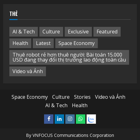
cho:
THẺ
AI & Tech
Culture
Exclusive
Featured
Health
Latest
Space Economy
Thuê robot rẻ hơn thuê người: Bài toán 15.000
USD đang thay đổi thị trường lao động toàn cầu
Video và Ảnh
Space Economy
Culture
Stories
Video và Ảnh
AI & Tech
Health
Facebook
Linkedin
Instagram
What’sapp
Zalo