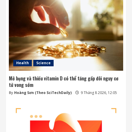
Amazon tài trợ nhà máy điện khí khổng lồ
phục vụ các trung tâm dữ liệu
9 Tháng 8 2026, 09:23
3
OpenAI trì hoãn việc phát triển mô hình
Astra vì lo ngại an ninh
9 Tháng 8 2026, 09:21
4
Health
Science
Mỡ bụng và thiếu vitamin D có thể tăng gấp đôi nguy cơ
tử vong sớm
By
Hoàng Sơn (Theo SciTechDaily)
9 Tháng 8 2026, 12:05