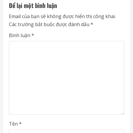
Để lại một bình luận
u
Email của bạn sẽ không được hiển thị công khai.
e
Các trường bắt buộc được đánh dấu
*
R
Bình luận
*
e
a
d
i
n
g
Tên
*