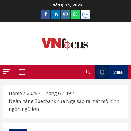
Skip
Tháng 8 9, 2026
to
Facebook
Linkedin
Instagram
What’sapp
Zalo
content
VIDEO
Primary
Menu
Home
2025
Tháng 6
19
Ngân hàng Sberbank của Nga sắp ra mắt mô hình
ngôn ngữ lớn