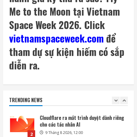
9 Tháng 8 2026, 09:21
4
Me to the Moon tại Vietnam
Singapore rộng thêm 28% nhờ lấn biển,
Space Week 2026. Click
các nước láng giềng lần lượt siết xuất khẩu
cát
vietnamspaceweek.com
để
5
9 Tháng 8 2026, 09:17
tham dự sự kiện hiếm có sắp
Mỡ bụng và thiếu vitamin D có thể tăng
gấp đôi nguy cơ tử vong sớm
diễn ra.
9 Tháng 8 2026, 12:05
1
Cloudflare ra mắt trình duyệt dành riêng
cho các tác nhân AI
TRENDING NEWS
9 Tháng 8 2026, 12:00
2
Amazon tài trợ nhà máy điện khí khổng lồ
phục vụ các trung tâm dữ liệu
9 Tháng 8 2026, 09:23
3