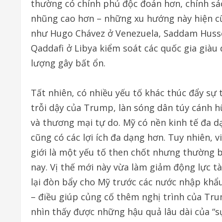
thường có chính phủ độc đoán hơn, chính s
nhũng cao hơn – những xu hướng này hiện c
như Hugo Chávez ở Venezuela, Saddam Hussei
Qaddafi ở Libya kiểm soát các quốc gia giàu
lượng gây bất ổn.
Tất nhiên, có nhiều yếu tố khác thúc đẩy sự
trỗi dậy của Trump, làn sóng dân túy cánh h
và thương mại tự do. Mỹ có nền kinh tế đa d
cũng có các lợi ích đa dạng hơn. Tuy nhiên, 
giới là một yếu tố then chốt nhưng thường b
nay. Vị thế mới này vừa làm giảm động lực tà
lại đòn bẩy cho Mỹ trước các nước nhập khẩ
– điều giúp củng cố thêm nghị trình của Tru
nhìn thấy được những hậu quả lâu dài của “sự