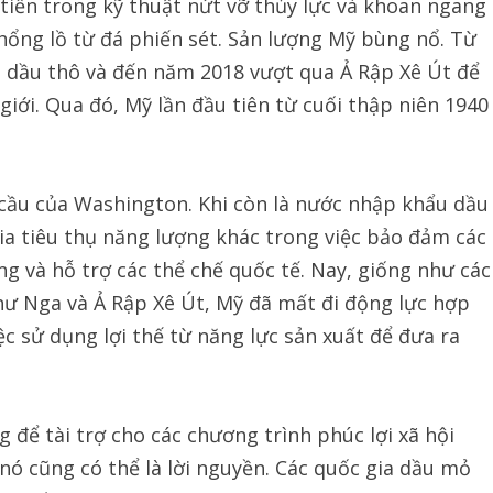
 tiến trong kỹ thuật nứt vỡ thủy lực và khoan ngang
hổng lồ từ đá phiến sét. Sản lượng Mỹ bùng nổ. Từ
 dầu thô và đến năm 2018 vượt qua Ả Rập Xê Út để
giới. Qua đó, Mỹ lần đầu tiên từ cuối thập niên 1940
n cầu của Washington. Khi còn là nước nhập khẩu dầu
ia tiêu thụ năng lượng khác trong việc bảo đảm các
g và hỗ trợ các thể chế quốc tế. Nay, giống như các
ư Nga và Ả Rập Xê Út, Mỹ đã mất đi động lực hợp
ệc sử dụng lợi thế từ năng lực sản xuất để đưa ra
g để tài trợ cho các chương trình phúc lợi xã hội
ó cũng có thể là lời nguyền. Các quốc gia dầu mỏ