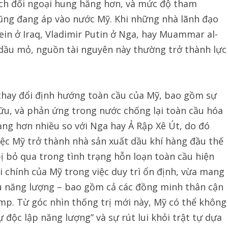
ách đối ngoại hung hăng hơn, và mức độ tham
ũng đang áp vào nước Mỹ. Khi những nhà lãnh đạo
n ở Iraq, Vladimir Putin ở Nga, hay Muammar al-
 dầu mỏ, nguồn tài nguyên này thường trở thành lực
 thay đổi định hướng toàn cầu của Mỹ, bao gồm sự
ữu, và phản ứng trong nước chống lại toàn cầu hóa
ạng hơn nhiều so với Nga hay Ả Rập Xê Út, do đó
việc Mỹ trở thành nhà sản xuất dầu khí hàng đầu thế
ị bỏ qua trong tình trạng hỗn loạn toàn cầu hiện
i chính của Mỹ trong việc duy trì ổn định, vừa mang
u năng lượng – bao gồm cả các đồng minh thân cận
mp. Từ góc nhìn thống trị mới này, Mỹ có thể không
 độc lập năng lượng” và sự rút lui khỏi trật tự dựa