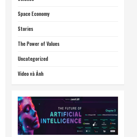
RECENT POSTS
Ba công ty điển hình phát triển công nghệ trồng
cây trên Mặt Trăng
Meta ra mắt tác nhân AI lập trình, cạnh tranh
với Anthropic và OpenAI
Rocket Lab phóng vệ tinh quan sát của Nhật Bản
sau 5 tuần trì hoãn
OpenAI sắp bỏ giới hạn nhắn tin đối với người
dùng ChatGPT miễn phí
SpaceX muốn thu hồi Starship bằng tháp đỡ
trong Flight 14 cuối tháng 8