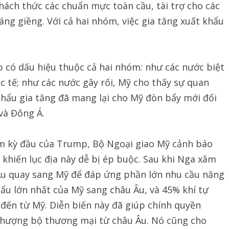
hách thức các chuẩn mực toàn cầu, tài trợ cho các
ng giềng. Với cả hai nhóm, việc gia tăng xuất khẩu
.
 có dấu hiệu thuộc cả hai nhóm: như các nước biệt
ốc tế; như các nước gây rối, Mỹ cho thấy sự quan
hẩu gia tăng đã mang lại cho Mỹ đòn bẩy mới đối
và Đông Á.
ệm kỳ đầu của Trump, Bộ Ngoại giao Mỹ cảnh báo
 khiến lục địa này dễ bị ép buộc. Sau khi Nga xâm
Âu quay sang Mỹ để đáp ứng phần lớn nhu cầu năng
hẩu lớn nhất của Mỹ sang châu Âu, và 45% khí tự
đến từ Mỹ. Diễn biến này đã giúp chính quyền
nhượng bộ thương mại từ châu Âu. Nó cũng cho