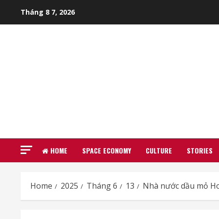
Skip
Tháng 8 7, 2026
to
content
HOME
SPACE ECONOMY
CULTURE
STORIES
Home
2025
Tháng 6
13
Nhà nước dầu mỏ Hoa