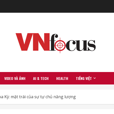
VIDEO VÀ ẢNH
AI & TECH
HEALTH
TIẾNG VIỆT
 Kỳ: mặt trái của sự tự chủ năng lượng