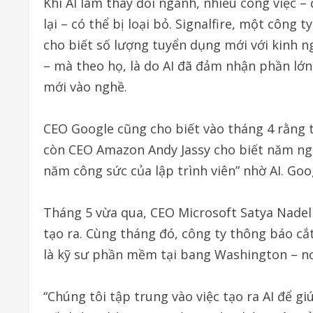
Khi AI làm thay đổi ngành, nhiều công việc – đ
lại – có thể bị loại bỏ. Signalfire, một côn
cho biết số lượng tuyển dụng mới với kinh
– mà theo họ, là do AI đã đảm nhận phần lớ
mới vào nghề.
CEO Google cũng cho biết vào tháng 4 rằng 
còn CEO Amazon Andy Jassy cho biết năm ngo
năm công sức của lập trình viên” nhờ AI. Goo
Tháng 5 vừa qua, CEO Microsoft Satya Nadel
tạo ra. Cùng tháng đó, công ty thông báo cắ
là kỹ sư phần mềm tại bang Washington – nơi
“Chúng tôi tập trung vào việc tạo ra AI để gi