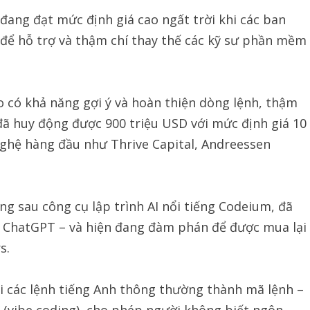
 đang đạt mức định giá cao ngất trời khi các ban
 để hỗ trợ và thậm chí thay thế các kỹ sư phần mềm
o có khả năng gợi ý và hoàn thiện dòng lệnh, thậm
đã huy động được 900 triệu USD với mức định giá 10
nghệ hàng đầu như Thrive Capital, Andreessen
g sau công cụ lập trình AI nổi tiếng Codeium, đã
a ChatGPT – và hiện đang đàm phán để được mua lại
s.
i các lệnh tiếng Anh thông thường thành mã lệnh –
” (vibe coding), cho phép người không biết ngôn