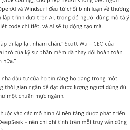
OpenAI và Windsurf đều từ chối bình luận về thương
 lập trình dựa trên AI, trong đó người dùng mô tả ý
ết code chi tiết, và AI sẽ tự động tạo mã.
ặp đi lặp lại, nhàm chán,” Scott Wu – CEO của
Vai trò của kỹ sư phần mềm đã thay đổi hoàn toàn.
m nữa.”
 nhà đầu tư của họ tin rằng họ đang trong một
ng thời gian ngắn để đạt được lượng người dùng đủ
ọ như một chuẩn mực ngành.
thuộc vào các mô hình AI nền tảng được phát triển
eepSeek – nên chi phí tính trên mỗi truy vấn cũng