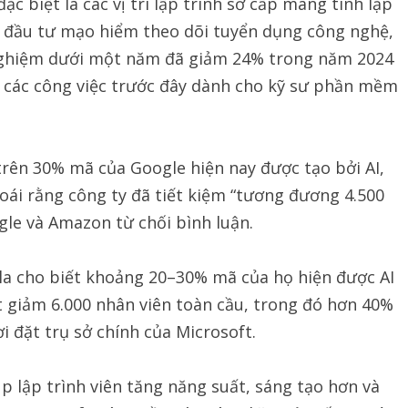
ặc biệt là các vị trí lập trình sơ cấp mang tính lặp
g ty đầu tư mạo hiểm theo dõi tuyển dụng công nghệ,
 nghiệm dưới một năm đã giảm 24% trong năm 2024
n các công việc trước đây dành cho kỹ sư phần mềm
trên 30% mã của Google hiện nay được tạo bởi AI,
ái rằng công ty đã tiết kiệm “tương đương 4.500
gle và Amazon từ chối bình luận.
la cho biết khoảng 20–30% mã của họ hiện được AI
t giảm 6.000 nhân viên toàn cầu, trong đó hơn 40%
 đặt trụ sở chính của Microsoft.
úp lập trình viên tăng năng suất, sáng tạo hơn và