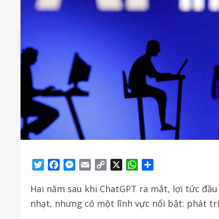
Twitter
Facebook
Messenger
Email
Copy
X
WhatsApp
Share
Link
Hai năm sau khi ChatGPT ra mắt, lợi tức đầu 
nhạt, nhưng có một lĩnh vực nổi bật: phát t