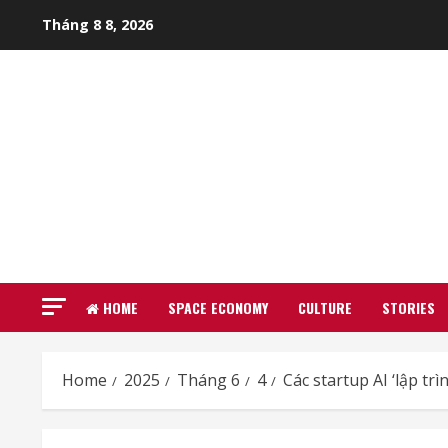
Skip
Tháng 8 8, 2026
to
content
HOME
SPACE ECONOMY
CULTURE
STORIES
Home
2025
Tháng 6
4
Các startup AI ‘lập t