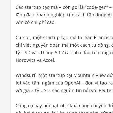
Các startup tạo mã – còn gọi là “code-gen” –
lãnh đạo doanh nghiệp tìm cách tận dụng AI
vốn có chi phí cao.
Cursor, một startup tạo mã tại San Francisc
chí viết nguyên đoạn mã một cách tự động, 
tỷ USD vào tháng 5 từ các nhà đầu tư công 
Horowitz và Accel.
Windsurf, một startup tại Mountain View đứn
lọt vào tầm ngắm của OpenAI – đơn vị tạo r
với giá 3 tỷ USD, các nguồn tin nói với Reuter
Công cụ này nổi bật nhờ khả năng chuyển đổ
đôi khi được gọi là “lập trình theo cảm hứng