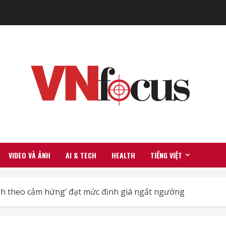
VIDEO VÀ ẢNH
AI & TECH
HEALTH
TIẾNG VIỆT
rình theo cảm hứng’ đạt mức định giá ngất ngưởng