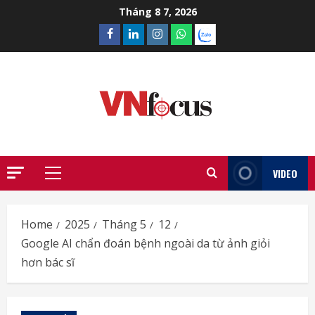
Skip
Tháng 8 7, 2026
to
Facebook
Linkedin
Instagram
What’sapp
Zalo
content
VIDEO
Primary
Menu
Home
2025
Tháng 5
12
Google AI chẩn đoán bệnh ngoài da từ ảnh giỏi
hơn bác sĩ