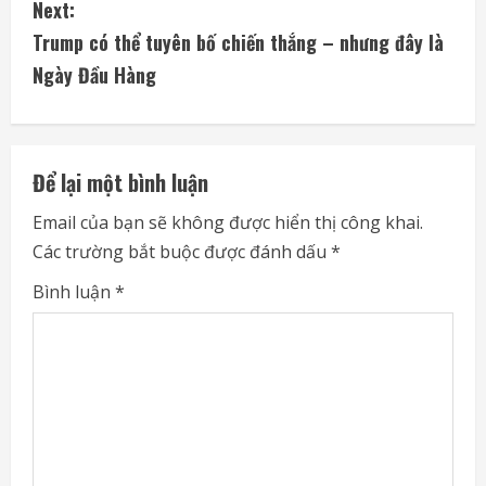
Next:
t
Trump có thể tuyên bố chiến thắng – nhưng đây là
i
Ngày Đầu Hàng
n
u
Để lại một bình luận
e
Email của bạn sẽ không được hiển thị công khai.
Các trường bắt buộc được đánh dấu
*
R
Bình luận
*
e
a
d
i