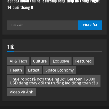
SpaceX muốn thu hồi Starship bằng tháp đỡ trong Flight
14 cuối tháng 8
Tìm
kiếm
cho:
THẺ
AI & Tech
Culture
Exclusive
Featured
Health
Latest
Space Economy
Thuê robot rẻ hơn thuê người: Bài toán 15.000
USD đang thay đổi thị trường lao động toàn cầu
Video và Ảnh