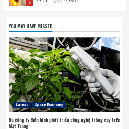
7 Tháng 8 2026, 12:00
1
Meta ra mắt tác nhân AI lập trình, cạnh
tranh với Anthropic và OpenAI
YOU MAY HAVE MISSED
7 Tháng 8 2026, 08:18
2
Rocket Lab phóng vệ tinh quan sát của
Nhật Bản sau 5 tuần trì hoãn
7 Tháng 8 2026, 08:07
3
OpenAI sắp bỏ giới hạn nhắn tin đối với
người dùng ChatGPT miễn phí
7 Tháng 8 2026, 07:55
4
Latest
Space Economy
Ba công ty điển hình phát triển công nghệ trồng cây trên
Mặt Trăng