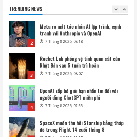
tranh với Anthropic và OpenAI
TRENDING NEWS
7 Tháng 8 2026, 08:18
2
Rocket Lab phóng vệ tinh quan sát của
Nhật Bản sau 5 tuần trì hoãn
7 Tháng 8 2026, 08:07
3
OpenAI sắp bỏ giới hạn nhắn tin đối với
người dùng ChatGPT miễn phí
7 Tháng 8 2026, 07:55
4
SpaceX muốn thu hồi Starship bằng tháp
đỡ trong Flight 14 cuối tháng 8
7 Tháng 8 2026, 05:37
5
Ba công ty điển hình phát triển công nghệ
trồng cây trên Mặt Trăng