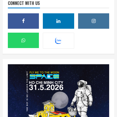
CONNECT WITH US
Meta ra mắt tác nhân AI lập trình, cạnh
tranh với Anthropic và OpenAI
7 Tháng 8 2026, 08:18
2