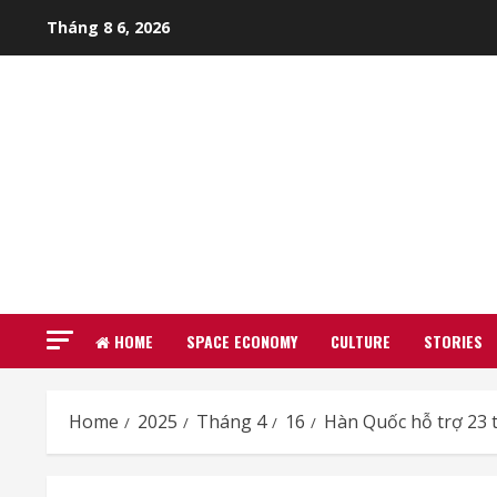
Skip
Tháng 8 6, 2026
to
content
HOME
SPACE ECONOMY
CULTURE
STORIES
Home
2025
Tháng 4
16
Hàn Quốc hỗ trợ 23 