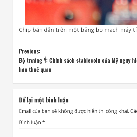
Chip bán dẫn trên một bảng bo mạch máy tí
C
Previous:
Bộ trưởng Ý: Chính sách stablecoin của Mỹ nguy h
o
hơn thuế quan
n
t
Để lại một bình luận
i
Email của bạn sẽ không được hiển thị công khai.
Cá
n
Bình luận
*
u