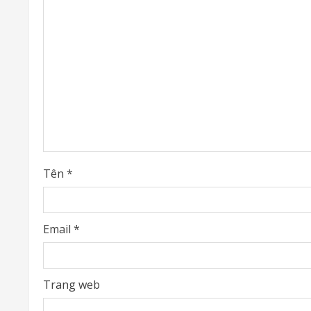
e
R
e
a
d
i
Tên
*
n
g
Email
*
Trang web