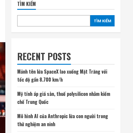
TÌM KIẾM
TÌM KIẾM
RECENT POSTS
Mảnh tên lửa SpaceX lao xuống Mặt Trăng với
tốc độ gần 8.700 km/h
Mỹ tính áp giá sàn, thuế polysilicon nhằm kiềm
chế Trung Quốc
Mô hình AI của Anthropic lừa con người trong
thử nghiệm an ninh