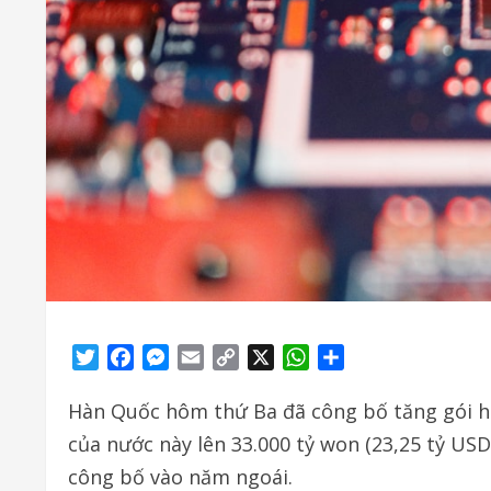
Twitter
Facebook
Messenger
Email
Copy
X
WhatsApp
Share
Link
Hàn Quốc hôm thứ Ba đã công bố tăng gói h
của nước này lên 33.000 tỷ won (23,25 tỷ US
công bố vào năm ngoái.