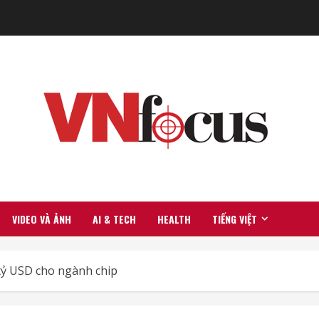
VIDEO VÀ ẢNH
AI & TECH
HEALTH
TIẾNG VIỆT
tỷ USD cho ngành chip