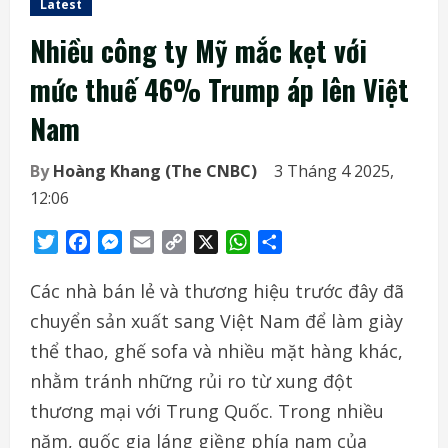
Latest
Nhiều công ty Mỹ mắc kẹt với
mức thuế 46% Trump áp lên Việt
Nam
By
Hoàng Khang (The CNBC)
3 Tháng 4 2025,
12:06
Twitter
Facebook
Messenger
Email
Copy
X
WhatsApp
Share
Link
Các nhà bán lẻ và thương hiệu trước đây đã
chuyển sản xuất sang Việt Nam để làm giày
thể thao, ghế sofa và nhiều mặt hàng khác,
nhằm tránh những rủi ro từ xung đột
thương mại với Trung Quốc. Trong nhiều
năm, quốc gia láng giềng phía nam của