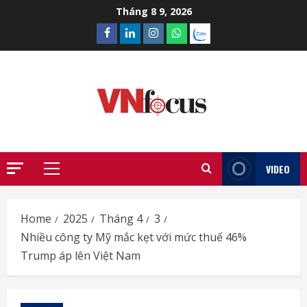
Skip
Tháng 8 9, 2026
to
Facebook
Linkedin
Instagram
What’sapp
Zalo
content
VIDEO
Primary
Menu
Home
2025
Tháng 4
3
Nhiều công ty Mỹ mắc kẹt với mức thuế 46%
Trump áp lên Việt Nam