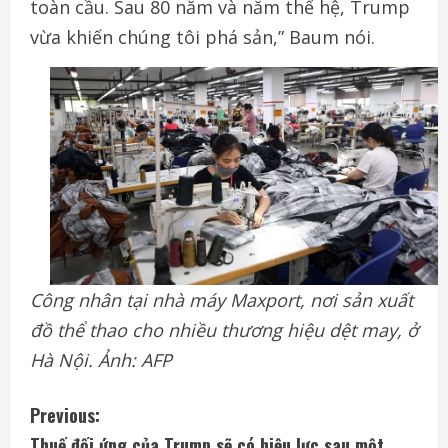
toàn cầu. Sau 80 năm và năm thế hệ, Trump
vừa khiến chúng tôi phá sản,” Baum nói.
Công nhân tại nhà máy Maxport, nơi sản xuất
đồ thể thao cho nhiều thương hiệu dệt may, ở
Hà Nội. Ảnh: AFP
C
Previous:
Thuế đối ứng của Trump sẽ có hiệu lực sau một