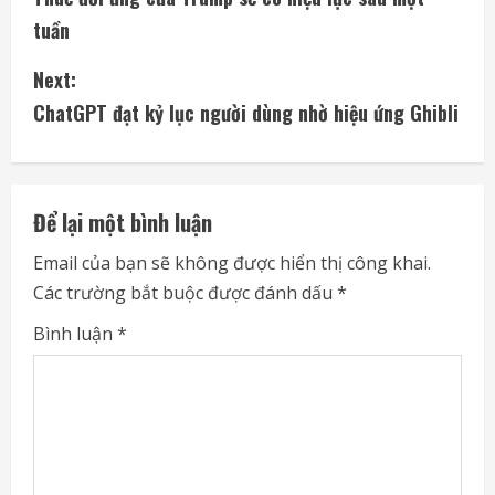
o
tuần
n
Next:
t
ChatGPT đạt kỷ lục người dùng nhờ hiệu ứng Ghibli
i
n
Để lại một bình luận
u
Email của bạn sẽ không được hiển thị công khai.
e
Các trường bắt buộc được đánh dấu
*
R
Bình luận
*
e
a
d