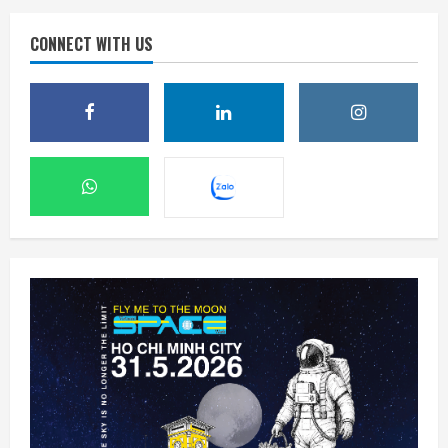
CONNECT WITH US
SpaceX sẽ xúc tiến kế hoạch xây nhà máy
sản xuất vệ tinh trên Mặt Trăng
9 Tháng 8 2026, 14:54
2