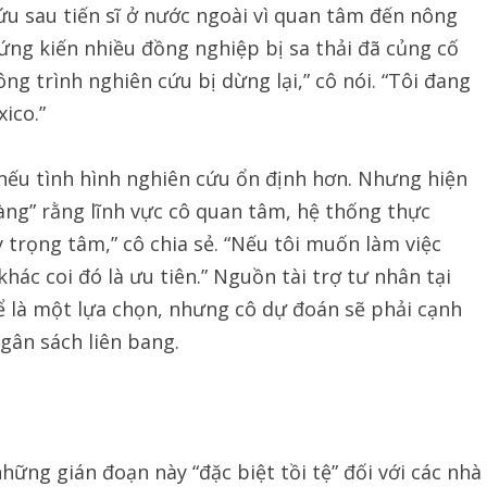
ứu sau tiến sĩ ở nước ngoài vì quan tâm đến nông
hứng kiến nhiều đồng nghiệp bị sa thải đã củng cố
ng trình nghiên cứu bị dừng lại,” cô nói. “Tôi đang
ico.”
i nếu tình hình nghiên cứu ổn định hơn. Nhưng hiện
ràng” rằng lĩnh vực cô quan tâm, hệ thống thực
 trọng tâm,” cô chia sẻ. “Nếu tôi muốn làm việc
khác coi đó là ưu tiên.” Nguồn tài trợ tư nhân tại
hể là một lựa chọn, nhưng cô dự đoán sẽ phải cạnh
ngân sách liên bang.
ững gián đoạn này “đặc biệt tồi tệ” đối với các nhà