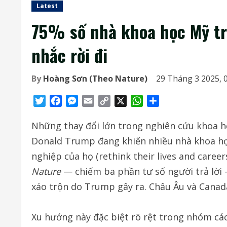
Latest
75% số nhà khoa học Mỹ trả
nhắc rời đi
By
Hoàng Sơn (Theo Nature)
29 Tháng 3 2025, 
Twitter
Facebook
Messenger
Email
Copy
X
WhatsApp
Share
Link
Những thay đổi lớn trong nghiên cứu khoa h
Donald Trump đang khiến nhiều nhà khoa học
nghiệp của họ (rethink their lives and caree
Nature
— chiếm ba phần tư số người trả lời 
xáo trộn do Trump gây ra. Châu Âu và Canad
Xu hướng này đặc biệt rõ rệt trong nhóm các