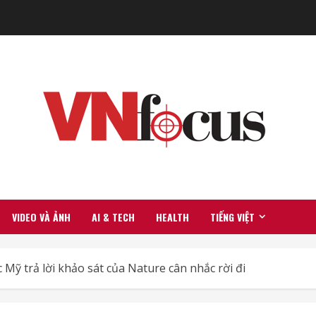
VIDEO VÀ ẢNH
AI & TECH
HEALTH
TIẾNG VIỆT
Mỹ trả lời khảo sát của Nature cân nhắc rời đi