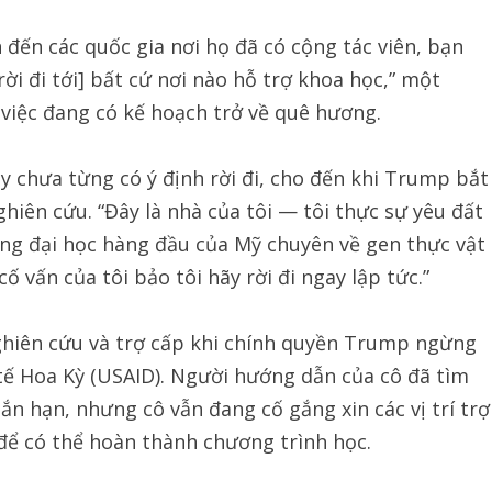
đến các quốc gia nơi họ đã có cộng tác viên, bạn
ời đi tới] bất cứ nơi nào hỗ trợ khoa học,” một
 việc đang có kế hoạch trở về quê hương.
y chưa từng có ý định rời đi, cho đến khi Trump bắt
hiên cứu. “Đây là nhà của tôi — tôi thực sự yêu đất
ờng đại học hàng đầu của Mỹ chuyên về gen thực vật
 vấn của tôi bảo tôi hãy rời đi ngay lập tức.”
ghiên cứu và trợ cấp khi chính quyền Trump ngừng
tế Hoa Kỳ (USAID). Người hướng dẫn của cô đã tìm
n hạn, nhưng cô vẫn đang cố gắng xin các vị trí trợ
để có thể hoàn thành chương trình học.