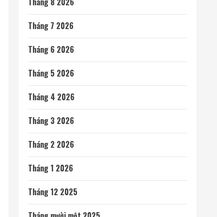
ánh sáng nhỏ
SoftBank không chỉ đầu tư vào AI mà còn lãi lớn
nhờ mua cổ phần Intel
RECENT COMMENTS
Minh Khue
trong
Color your Tết
ARCHIVES
Tháng 8 2026