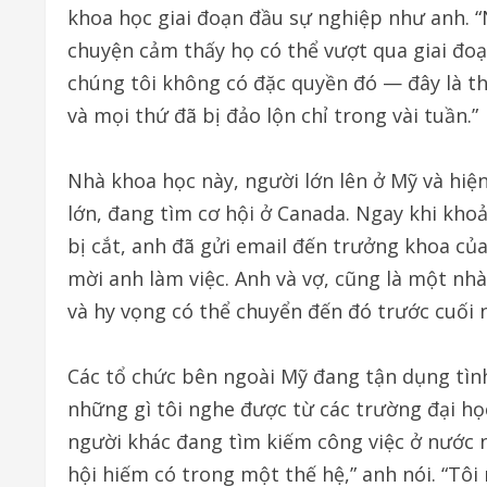
khoa học giai đoạn đầu sự nghiệp như anh. 
chuyện cảm thấy họ có thể vượt qua giai đoạn
chúng tôi không có đặc quyền đó — đây là th
và mọi thứ đã bị đảo lộn chỉ trong vài tuần.”
Nhà khoa học này, người lớn lên ở Mỹ và hiện
lớn, đang tìm cơ hội ở Canada. Ngay khi khoả
bị cắt, anh đã gửi email đến trưởng khoa củ
mời anh làm việc. Anh và vợ, cũng là một nhà
và hy vọng có thể chuyển đến đó trước cuối 
Các tổ chức bên ngoài Mỹ đang tận dụng tình
những gì tôi nghe được từ các trường đại h
người khác đang tìm kiếm công việc ở nước n
hội hiếm có trong một thế hệ,” anh nói. “Tô