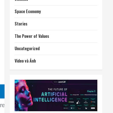
AI & Tech
Climate Change
Culture
Exclusive
Featured
GenX Business — Ý tưởng kinh doanh đột phá
Health
Latest
Science