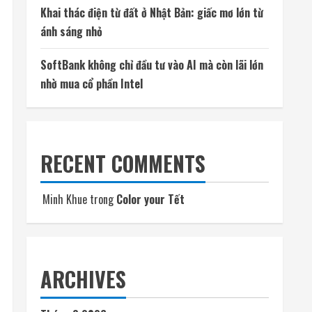
TÌM KIẾM
RECENT POSTS
Mỗi ngày có thêm 1.200 triệu phú, nước Mỹ giàu
lên hay chỉ người giàu càng giàu?
Phi hành gia NASA đi bộ ngoài không gian để
nâng cấp hệ thống điện ISS
Đến lượt mô hình AI của Moonshot thoát khỏi
môi trường thử nghiệm
Khai thác điện từ đất ở Nhật Bản: giấc mơ lớn từ