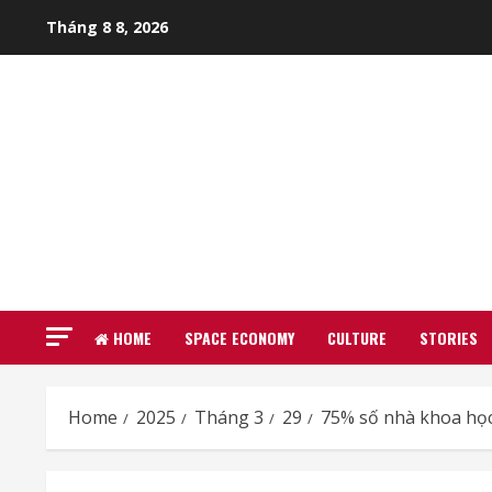
Skip
Tháng 8 8, 2026
to
content
HOME
SPACE ECONOMY
CULTURE
STORIES
Home
2025
Tháng 3
29
75% số nhà khoa học 