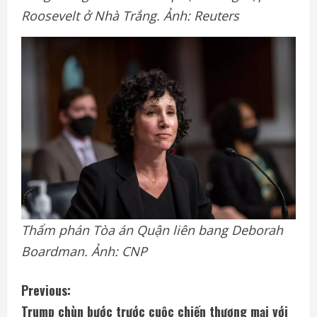
Roosevelt ở Nhà Trắng. Ảnh: Reuters
Thẩm phán Tòa án Quận liên bang Deborah
Boardman. Ảnh: CNP
C
Previous:
Trump chùn bước trước cuộc chiến thương mại với