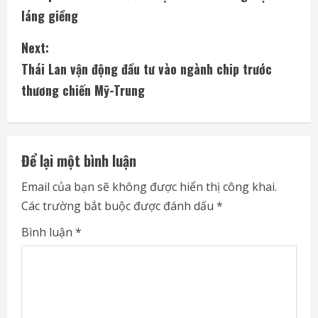
o
láng giềng
n
Next:
t
Thái Lan vận động đầu tư vào ngành chip trước
i
thương chiến Mỹ-Trung
n
u
Để lại một bình luận
e
Email của bạn sẽ không được hiển thị công khai.
Các trường bắt buộc được đánh dấu
*
R
Bình luận
*
e
a
d