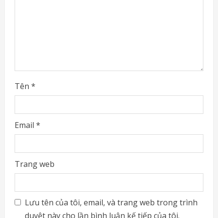
i
n
g
Tên
*
Email
*
Trang web
Lưu tên của tôi, email, và trang web trong trình
duyệt này cho lần bình luận kế tiếp của tôi.