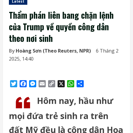
Latest
Thẩm phán liên bang chặn lệnh
của Trump về quyền công dân
theo nơi sinh
By
Hoàng Sơn (Theo Reuters, NPR)
6 Tháng 2
2025, 14:40
Twitter
Facebook
Messenger
Email
Copy
X
WhatsApp
Share
Link
Hôm nay, hầu như
mọi đứa trẻ sinh ra trên
đất Mỹ đều là công dân Hoa