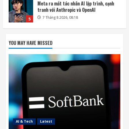
SoftBank không chỉ đầu tư vào AI mà còn
lãi lớn nhờ mua cổ phần Intel
7 Tháng 8 2026, 22:27
1
DeepSeek đầu tư vào Unitree, hợp tác phát
triển AI cho robot hình người
YOU MAY HAVE MISSED
7 Tháng 8 2026, 22:20
2
SpaceX và Tesla đầu tư 16,8 tỷ USD xây
nhà máy chip AI tại Texas
7 Tháng 8 2026, 18:00
3
Ba công ty điển hình phát triển công nghệ
trồng cây trên Mặt Trăng
7 Tháng 8 2026, 12:00
4
AI & Tech
Latest