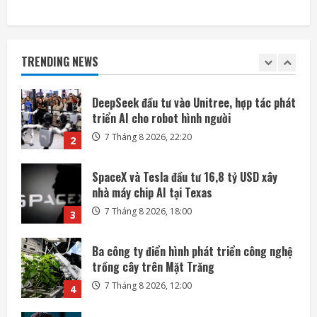
DeepSeek đầu tư vào Unitree, hợp tác phát
triển AI cho robot hình người
TRENDING NEWS
7 Tháng 8 2026, 22:20
2
SpaceX và Tesla đầu tư 16,8 tỷ USD xây
nhà máy chip AI tại Texas
7 Tháng 8 2026, 18:00
3
Ba công ty điển hình phát triển công nghệ
trồng cây trên Mặt Trăng
7 Tháng 8 2026, 12:00
4
Meta ra mắt tác nhân AI lập trình, cạnh
tranh với Anthropic và OpenAI
7 Tháng 8 2026, 08:18
5