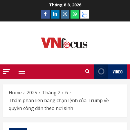
Skip
Tháng 8 8, 2026
to
Facebook
Linkedin
Instagram
What’sapp
Zalo
content
VIDEO
Primary
Menu
Home
2025
Tháng 2
6
Thẩm phán liên bang chặn lệnh của Trump về
quyền công dân theo nơi sinh