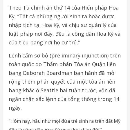
Theo Tu chính án thứ 14 của Hiến pháp Hoa
Kỳ, “Tất cả những người sinh ra hoặc được
nhập tịch tại Hoa Kỳ, và chịu sự quản lý của
luật pháp nơi đây, đều là công dân Hoa Kỳ và
của tiểu bang nơi họ cư trú.”
Lệnh cấm sơ bộ (preliminary injunction) trên
toàn quốc do Thẩm phán Tòa án Quận liên
bang Deborah Boardman ban hành đã mở
rộng thêm phán quyết của một tòa án liên
bang khác ở Seattle hai tuần trước, vốn đã
ngăn chặn sắc lệnh của tổng thống trong 14
ngày.
“Hôm nay, hầu như mọi đứa trẻ sinh ra trên đất Mỹ
đều là công dân Hoa Kỳ ngay khi chào đời,”