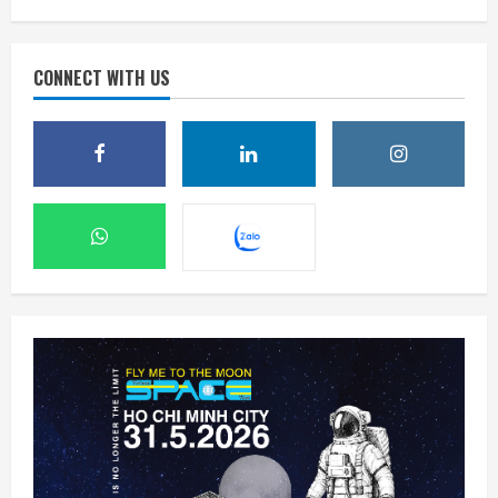
CONNECT WITH US
DeepSeek đầu tư vào Unitree, hợp tác phát
triển AI cho robot hình người