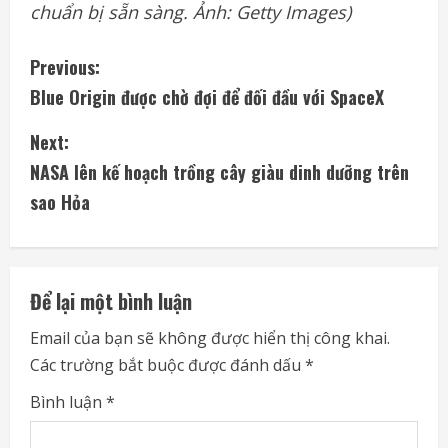
chuẩn bị sẵn sàng. Ảnh: Getty Images)
C
Previous:
Blue Origin được chờ đợi để đối đầu với SpaceX
o
Next:
n
NASA lên kế hoạch trồng cây giàu dinh dưỡng trên
t
sao Hỏa
i
n
Để lại một bình luận
u
Email của bạn sẽ không được hiển thị công khai.
e
Các trường bắt buộc được đánh dấu
*
R
Bình luận
*