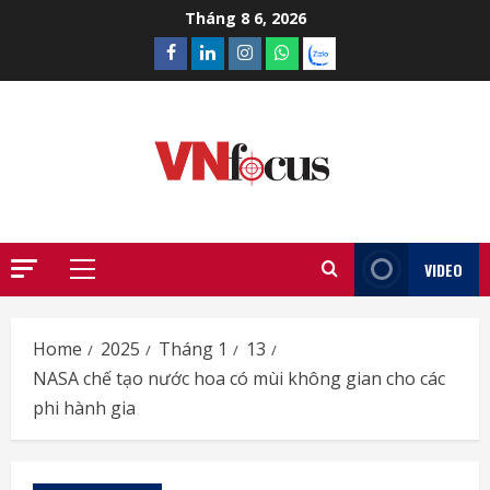
Skip
Tháng 8 6, 2026
to
Facebook
Linkedin
Instagram
What’sapp
Zalo
content
VIDEO
Primary
Menu
Home
2025
Tháng 1
13
NASA chế tạo nước hoa có mùi không gian cho các
phi hành gia