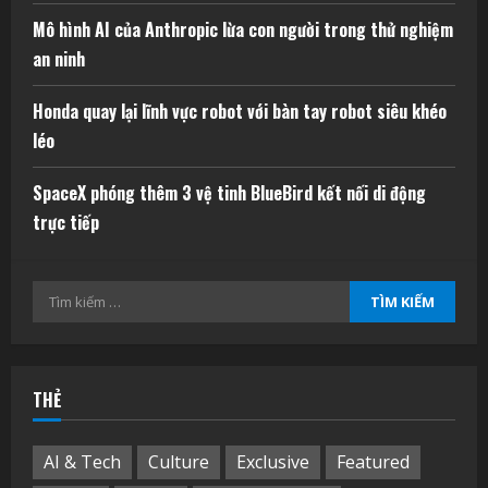
Mô hình AI của Anthropic lừa con người trong thử nghiệm
an ninh
Honda quay lại lĩnh vực robot với bàn tay robot siêu khéo
léo
SpaceX phóng thêm 3 vệ tinh BlueBird kết nối di động
trực tiếp
Tìm
kiếm
cho:
THẺ
AI & Tech
Culture
Exclusive
Featured