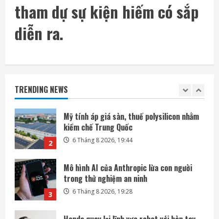
tham dự sự kiện hiếm có sắp
Mảnh tên lửa SpaceX lao xuống Mặt Trăng
với tốc độ gần 8.700 km/h
diễn ra.
6 Tháng 8 2026, 20:03
1
Mỹ tính áp giá sàn, thuế polysilicon nhằm
kiềm chế Trung Quốc
TRENDING NEWS
6 Tháng 8 2026, 19:44
2
Mô hình AI của Anthropic lừa con người
trong thử nghiệm an ninh
6 Tháng 8 2026, 19:28
3
Honda quay lại lĩnh vực robot với bàn tay
robot siêu khéo léo
6 Tháng 8 2026, 06:35
4