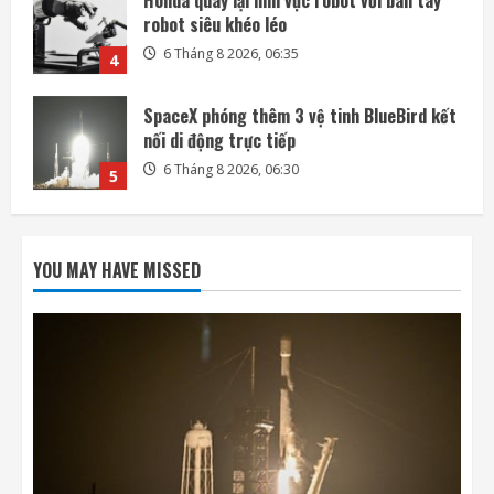
SpaceX phóng thêm 3 vệ tinh BlueBird kết
nối di động trực tiếp
6 Tháng 8 2026, 06:30
5
Mảnh tên lửa SpaceX lao xuống Mặt Trăng
với tốc độ gần 8.700 km/h
6 Tháng 8 2026, 20:03
1
Mỹ tính áp giá sàn, thuế polysilicon nhằm
kiềm chế Trung Quốc
YOU MAY HAVE MISSED
6 Tháng 8 2026, 19:44
2
Mô hình AI của Anthropic lừa con người
trong thử nghiệm an ninh
6 Tháng 8 2026, 19:28
3
Honda quay lại lĩnh vực robot với bàn tay
robot siêu khéo léo