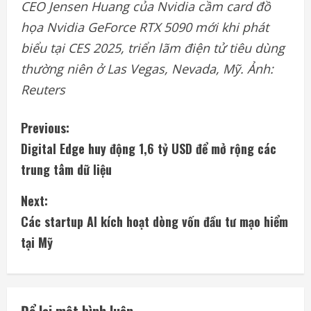
CEO Jensen Huang của Nvidia cầm card đồ
họa Nvidia GeForce RTX 5090 mới khi phát
biểu tại CES 2025, triển lãm điện tử tiêu dùng
thường niên ở Las Vegas, Nevada, Mỹ. Ảnh:
Reuters
C
Previous:
Digital Edge huy động 1,6 tỷ USD để mở rộng các
o
trung tâm dữ liệu
n
Next:
t
Các startup AI kích hoạt dòng vốn đầu tư mạo hiểm
i
tại Mỹ
n
u
Để lại một bình luận