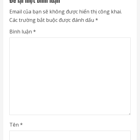
e
Email của bạn sẽ không được hiển thị công khai.
Các trường bắt buộc được đánh dấu
*
R
Bình luận
*
e
a
d
i
n
g
Tên
*