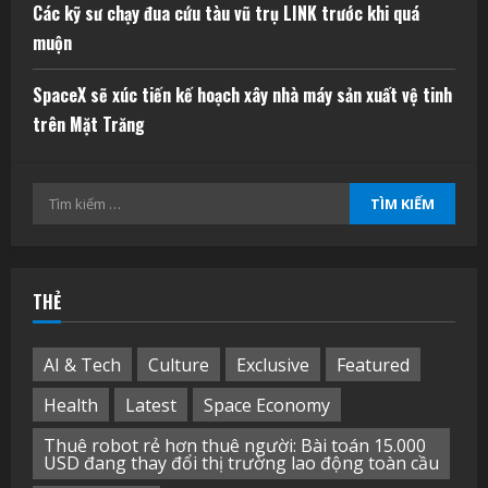
Các kỹ sư chạy đua cứu tàu vũ trụ LINK trước khi quá
muộn
SpaceX sẽ xúc tiến kế hoạch xây nhà máy sản xuất vệ tinh
trên Mặt Trăng
Tìm
kiếm
cho:
THẺ
AI & Tech
Culture
Exclusive
Featured
Health
Latest
Space Economy
Thuê robot rẻ hơn thuê người: Bài toán 15.000
USD đang thay đổi thị trường lao động toàn cầu