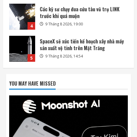
SpaceX sẽ xúc tiến kế hoạch xây nhà máy
sản xuất vệ tinh trên Mặt Trăng
9 Tháng 8 2026, 14:54
5
Bài kiểm tra an toàn AI đang trở thành
nguồn rủi ro
10 Tháng 8 2026, 07:57
1
OpenAI mua lại startup công cụ thuyết
trình NextSlide
YOU MAY HAVE MISSED
10 Tháng 8 2026, 07:33
2
Apple và OpenAI leo thang cuộc chiến pháp
lý liên quan đến thiết bị AI
10 Tháng 8 2026, 07:25
3