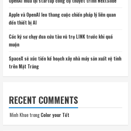
OpenAI mua lại startup công cụ thuyết trình NextSlide
Apple và OpenAI leo thang cuộc chiến pháp lý liên quan
đến thiết bị AI
Các kỹ sư chạy đua cứu tàu vũ trụ LINK trước khi quá
muộn
SpaceX sẽ xúc tiến kế hoạch xây nhà máy sản xuất vệ tinh
trên Mặt Trăng
RECENT COMMENTS
Minh Khue
trong
Color your Tết