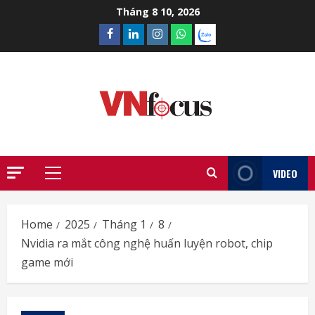
Skip
Tháng 8 10, 2026
to
Facebook
Linkedin
Instagram
What’sapp
Zalo
content
VIDEO
Primary
Menu
Home
2025
Tháng 1
8
Nvidia ra mắt công nghệ huấn luyện robot, chip
game mới