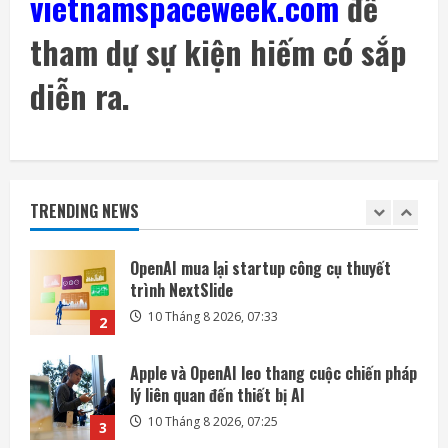
vietnamspaceweek.com
để
9 Tháng 8 2026, 14:54
5
tham dự sự kiện hiếm có sắp
Bài kiểm tra an toàn AI đang trở thành
nguồn rủi ro
diễn ra.
10 Tháng 8 2026, 07:57
1
OpenAI mua lại startup công cụ thuyết
trình NextSlide
TRENDING NEWS
10 Tháng 8 2026, 07:33
2
Apple và OpenAI leo thang cuộc chiến pháp
lý liên quan đến thiết bị AI
10 Tháng 8 2026, 07:25
3
Các kỹ sư chạy đua cứu tàu vũ trụ LINK
trước khi quá muộn
9 Tháng 8 2026, 19:00
4