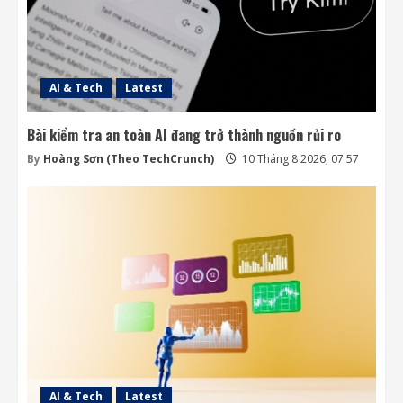
Các kỹ sư chạy đua cứu tàu vũ trụ LINK
trước khi quá muộn
9 Tháng 8 2026, 19:00
4
AI & Tech
Latest
Bài kiểm tra an toàn AI đang trở thành nguồn rủi ro
By
Hoàng Sơn (Theo TechCrunch)
10 Tháng 8 2026, 07:57
AI & Tech
Latest