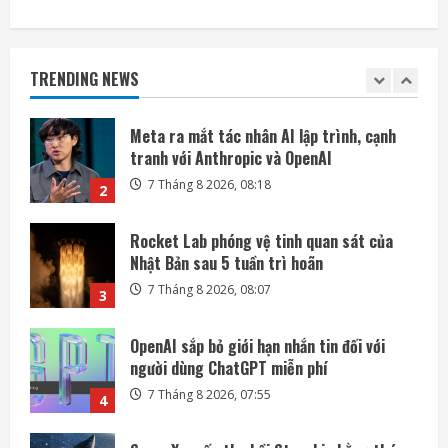
Meta ra mắt tác nhân AI lập trình, cạnh
tranh với Anthropic và OpenAI
TRENDING NEWS
7 Tháng 8 2026, 08:18
2
Rocket Lab phóng vệ tinh quan sát của
Nhật Bản sau 5 tuần trì hoãn
7 Tháng 8 2026, 08:07
3
OpenAI sắp bỏ giới hạn nhắn tin đối với
người dùng ChatGPT miễn phí
7 Tháng 8 2026, 07:55
4
SpaceX muốn thu hồi Starship bằng tháp
đỡ trong Flight 14 cuối tháng 8
7 Tháng 8 2026, 05:37
5