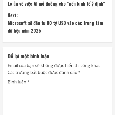
Lo âu về việc AI mở đường cho “nền kinh tế ý định”
o
Next:
n
Microsoft sẽ đầu tư 80 tỷ USD vào các trung tâm
t
dữ liệu năm 2025
i
n
Để lại một bình luận
u
Email của bạn sẽ không được hiển thị công khai.
e
Các trường bắt buộc được đánh dấu
*
R
Bình luận
*
e
a