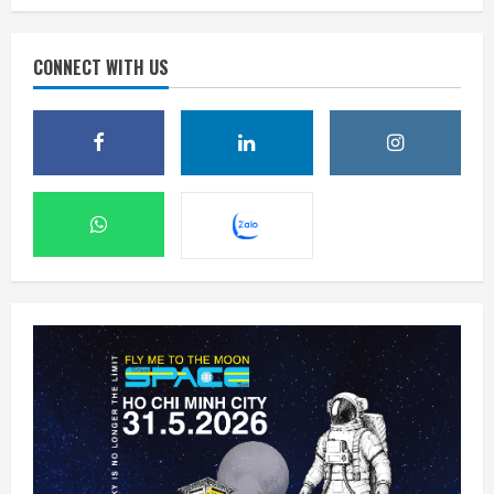
CONNECT WITH US
Meta ra mắt tác nhân AI lập trình, cạnh
tranh với Anthropic và OpenAI