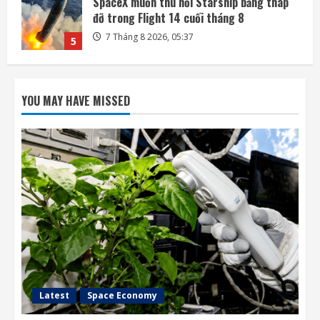
Ba công ty điển hình phát triển công nghệ
trồng cây trên Mặt Trăng
7 Tháng 8 2026, 12:00
1
Meta ra mắt tác nhân AI lập trình, cạnh
tranh với Anthropic và OpenAI
YOU MAY HAVE MISSED
7 Tháng 8 2026, 08:18
2
Rocket Lab phóng vệ tinh quan sát của
Nhật Bản sau 5 tuần trì hoãn
7 Tháng 8 2026, 08:07
3
OpenAI sắp bỏ giới hạn nhắn tin đối với
người dùng ChatGPT miễn phí
7 Tháng 8 2026, 07:55
4
Latest
Space Economy