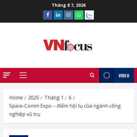
Skip
Tháng 8 7, 2026
to
Facebook
Linkedin
Instagram
What’sapp
Zalo
content
VIDEO
Primary
Menu
Home
2025
Tháng 1
6
Space-Comm Expo – điểm hội tụ của ngành công
nghiệp vũ trụ