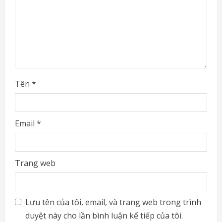
d
i
n
g
Tên
*
Email
*
Trang web
Lưu tên của tôi, email, và trang web trong trình
duyệt này cho lần bình luận kế tiếp của tôi.