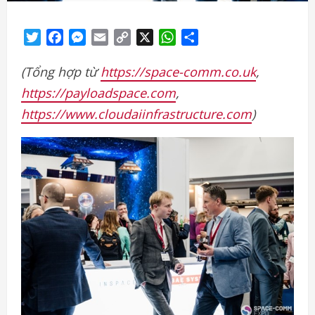
Twitter
Facebook
Messenger
Email
Copy
X
WhatsApp
Share
Link
(Tổng hợp từ
https://space-comm.co.uk
,
https://payloadspace.com
,
https://www.cloudaiinfrastructure.com
)