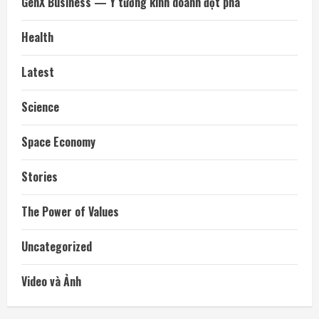
GenX Business — Ý tưởng kinh doanh đột phá
Health
Latest
Science
Space Economy
Stories
The Power of Values
Uncategorized
Video và Ảnh