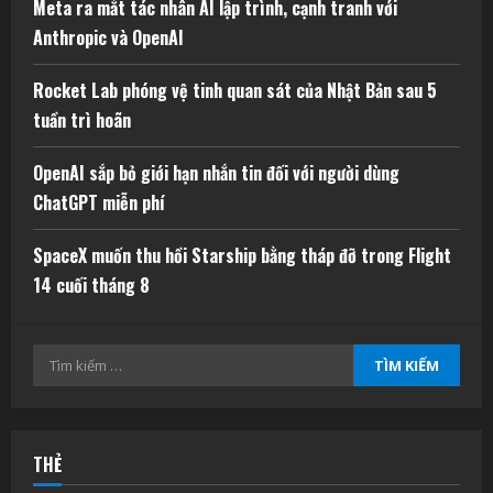
Meta ra mắt tác nhân AI lập trình, cạnh tranh với
Anthropic và OpenAI
Rocket Lab phóng vệ tinh quan sát của Nhật Bản sau 5
tuần trì hoãn
OpenAI sắp bỏ giới hạn nhắn tin đối với người dùng
ChatGPT miễn phí
SpaceX muốn thu hồi Starship bằng tháp đỡ trong Flight
14 cuối tháng 8
Tìm
kiếm
cho:
THẺ