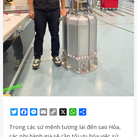
Twitter
Facebook
Messenger
Email
Copy
X
WhatsApp
Share
Link
Trong các sứ mệnh tương lai đến sao Hỏa,
các phi hành gia sẽ cần tối ưu hóa việc sử