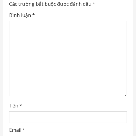
e
Các trường bắt buộc được đánh dấu
*
R
Bình luận
*
e
a
d
i
n
g
Tên
*
Email
*