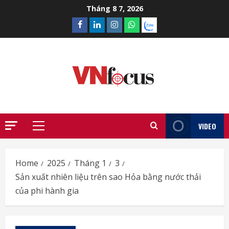
Skip
Tháng 8 7, 2026
to
Facebook
Linkedin
Instagram
What’sapp
Zalo
content
VIDEO
Primary
Menu
Home
2025
Tháng 1
3
Sản xuất nhiên liệu trên sao Hỏa bằng nước thải
của phi hành gia