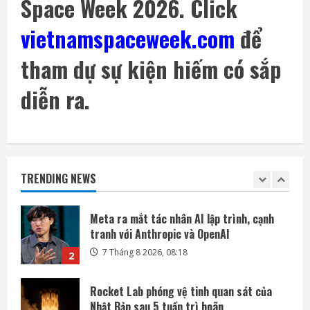
Space Week 2026. Click
SpaceX muốn thu hồi Starship bằng tháp
đỡ trong Flight 14 cuối tháng 8
vietnamspaceweek.com
để
7 Tháng 8 2026, 05:37
5
tham dự sự kiện hiếm có sắp
Ba công ty điển hình phát triển công nghệ
trồng cây trên Mặt Trăng
diễn ra.
7 Tháng 8 2026, 12:00
1
Meta ra mắt tác nhân AI lập trình, cạnh
tranh với Anthropic và OpenAI
TRENDING NEWS
7 Tháng 8 2026, 08:18
2
Rocket Lab phóng vệ tinh quan sát của
Nhật Bản sau 5 tuần trì hoãn
7 Tháng 8 2026, 08:07
3
OpenAI sắp bỏ giới hạn nhắn tin đối với
người dùng ChatGPT miễn phí