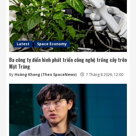
OpenAI sắp bỏ giới hạn nhắn tin đối với
người dùng ChatGPT miễn phí
7 Tháng 8 2026, 07:55
4
Latest
Space Economy
Ba công ty điển hình phát triển công nghệ trồng cây trên
Mặt Trăng
By
Hoàng Khang (Theo SpaceNews)
7 Tháng 8 2026, 12:00