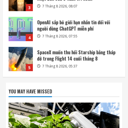
7 Tháng 8 2026, 07:55
4
SpaceX muốn thu hồi Starship bằng tháp
đỡ trong Flight 14 cuối tháng 8
7 Tháng 8 2026, 05:37
5
Ba công ty điển hình phát triển công nghệ
trồng cây trên Mặt Trăng
7 Tháng 8 2026, 12:00
1
Meta ra mắt tác nhân AI lập trình, cạnh
tranh với Anthropic và OpenAI
YOU MAY HAVE MISSED
7 Tháng 8 2026, 08:18
2
Rocket Lab phóng vệ tinh quan sát của
Nhật Bản sau 5 tuần trì hoãn
7 Tháng 8 2026, 08:07
3