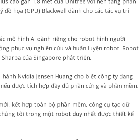
lus cao gần 1,8 mét của Unitree với nền tảng phần
ý đồ họa (GPU) Blackwell dành cho các tác vụ trí
các mô hình AI dành riêng cho robot hình người
ng phục vụ nghiên cứu và huấn luyện robot. Robot
y Sharpa của Singapore phát triển.
u hành Nvidia Jensen Huang cho biết công ty đang
chiếu được tích hợp đầy đủ phần cứng và phần mềm.
 mới, kết hợp toàn bộ phần mềm, công cụ tạo dữ
chúng tôi trong một robot duy nhất được thiết kế