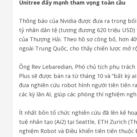
Unitree đẩy mạnh tham vọng toàn cầu
Thông báo của Nvidia được đưa ra trong bối
tỷ nhân dân tệ (tương đương 620 triệu USD)
của Thượng Hải. Theo hồ sơ công bố, hơn 40
ngoài Trung Quốc, cho thấy chiến lược mở rộ
Ông Rev Lebaredian, Phó chủ tịch phụ trách 
Plus sẽ được bán ra từ tháng 10 và “bất kỳ a
đưa nghiên cứu robot hình người tiên tiến r
các kỳ lân AI, giúp các phòng thí nghiệm ngh
Ít nhất bốn tổ chức nghiên cứu đã lên kế ho
tuệ nhân tạo (Ai2) tại Seattle, ETH Zurich (
nghiệm Robot và Điều khiển tiên tiến thuộc 