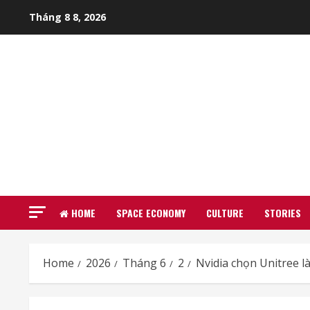
Skip
Tháng 8 8, 2026
to
content
HOME
SPACE ECONOMY
CULTURE
STORIES
Home
2026
Tháng 6
2
Nvidia chọn Unitree 