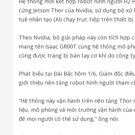
Hệ thống mới kết hợp robot hình người H2 P
cứng Jetson Thor của Nvidia, sử dụng bộ xử l
tuệ nhân tạo (AI) chạy trực tiếp trên thiết bị.
Theo Nvidia, bộ giải pháp này còn tích hợp 
mang tên Isaac GR00T cùng hệ thống mô phỏ
cũng được trang bị bàn tay cơ khí do công t
Phát biểu tại Đài Bắc hôm 1/6, Giám đốc điề
giới thiệu nền tảng robot hình người tham 
“Hệ thống này vận hành trên nền tảng Thor
liệu, mô phỏng và môi trường vận hành của 
để mọi người có thể sử dụng,” ông nói.