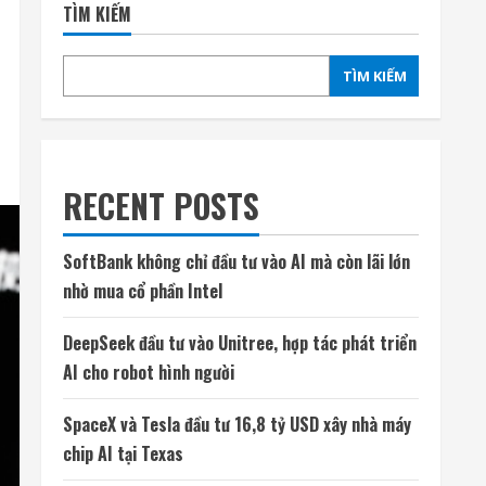
TÌM KIẾM
TÌM KIẾM
RECENT POSTS
SoftBank không chỉ đầu tư vào AI mà còn lãi lớn
nhờ mua cổ phần Intel
DeepSeek đầu tư vào Unitree, hợp tác phát triển
AI cho robot hình người
SpaceX và Tesla đầu tư 16,8 tỷ USD xây nhà máy
chip AI tại Texas