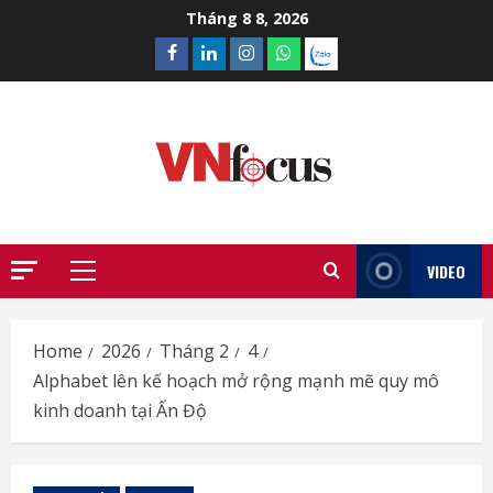
Skip
Tháng 8 8, 2026
to
Facebook
Linkedin
Instagram
What’sapp
Zalo
content
VIDEO
Primary
Menu
Home
2026
Tháng 2
4
Alphabet lên kế hoạch mở rộng mạnh mẽ quy mô
kinh doanh tại Ấn Độ