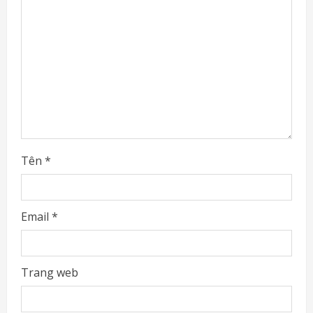
d
i
n
g
Tên
*
Email
*
Trang web