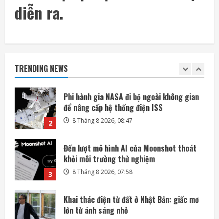
Mỹ giàu lên hay chỉ người giàu càng giàu?
diễn ra.
8 Tháng 8 2026, 08:55
1
Phi hành gia NASA đi bộ ngoài không gian
để nâng cấp hệ thống điện ISS
TRENDING NEWS
8 Tháng 8 2026, 08:47
2
Đến lượt mô hình AI của Moonshot thoát
khỏi môi trường thử nghiệm
8 Tháng 8 2026, 07:58
3
Khai thác điện từ đất ở Nhật Bản: giấc mơ
lớn từ ánh sáng nhỏ
8 Tháng 8 2026, 07:52
4
SoftBank không chỉ đầu tư vào AI mà còn
lãi lớn nhờ mua cổ phần Intel