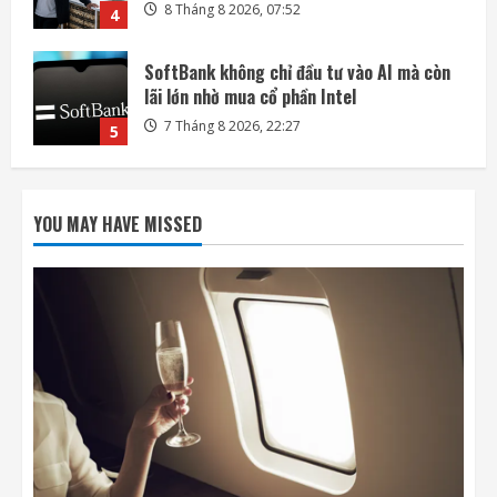
7 Tháng 8 2026, 22:27
5
Mỗi ngày có thêm 1.200 triệu phú, nước
Mỹ giàu lên hay chỉ người giàu càng giàu?
8 Tháng 8 2026, 08:55
1
Phi hành gia NASA đi bộ ngoài không gian
để nâng cấp hệ thống điện ISS
YOU MAY HAVE MISSED
8 Tháng 8 2026, 08:47
2
Đến lượt mô hình AI của Moonshot thoát
khỏi môi trường thử nghiệm
8 Tháng 8 2026, 07:58
3
Khai thác điện từ đất ở Nhật Bản: giấc mơ
lớn từ ánh sáng nhỏ
8 Tháng 8 2026, 07:52
4