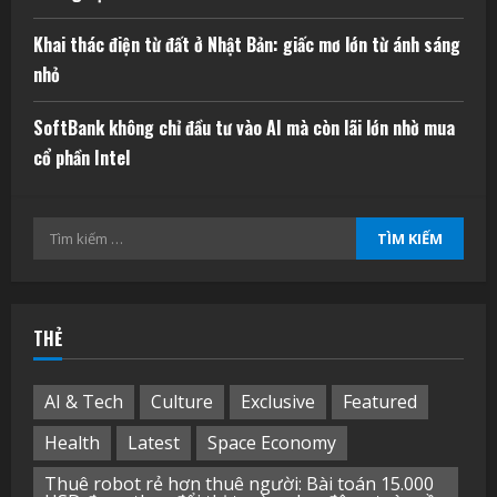
Khai thác điện từ đất ở Nhật Bản: giấc mơ lớn từ ánh sáng
nhỏ
SoftBank không chỉ đầu tư vào AI mà còn lãi lớn nhờ mua
cổ phần Intel
Tìm
kiếm
cho:
THẺ
AI & Tech
Culture
Exclusive
Featured
Health
Latest
Space Economy
Thuê robot rẻ hơn thuê người: Bài toán 15.000