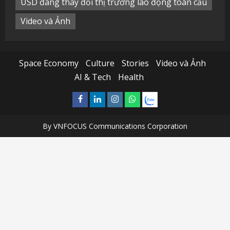
USD đang thay đổi thị trường lao động toàn cầu
Video và Ảnh
Space Economy
Culture
Stories
Video và Ảnh
AI & Tech
Health
Facebook
Linkedin
Instagram
What’sapp
Zalo