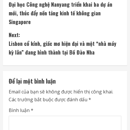
Đại học Công nghệ Nanyang triển khai ba dự án
o
mới, thúc đẩy nền tảng kinh tế không gian
n
Singapore
t
Next:
i
Lisbon cổ kính, giấc mơ hiện đại và một “nhà máy
kỳ lân” đang hình thành tại Bồ Đào Nha
n
u
e
Để lại một bình luận
R
Email của bạn sẽ không được hiển thị công khai.
Các trường bắt buộc được đánh dấu
*
e
Bình luận
*
a