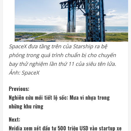
SpaceX đưa tầng trên của Starship ra bệ
phóng trong quá trình chuẩn bị cho chuyến
bay thử nghiệm lần thứ 11 của siêu tên lửa.
Ảnh: SpaceX
C
Previous:
Nghiên cứu mới tiết lộ sốc: Mưa vi nhựa trong
o
những khu rừng
n
Next:
t
Nvidia xem xét đầu tư 500 triệu USD vào startup xe