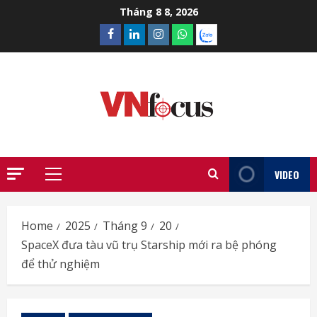
Skip
Tháng 8 8, 2026
to
Facebook
Linkedin
Instagram
What’sapp
Zalo
content
VIDEO
Primary
Menu
Home
2025
Tháng 9
20
SpaceX đưa tàu vũ trụ Starship mới ra bệ phóng
để thử nghiệm