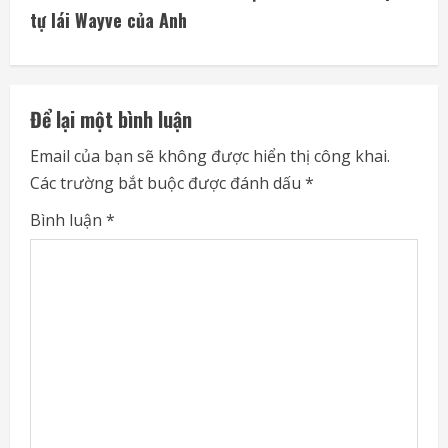
i
tự lái Wayve của Anh
n
u
Để lại một bình luận
e
Email của bạn sẽ không được hiển thị công khai.
Các trường bắt buộc được đánh dấu
*
R
Bình luận
*
e
a
d
i
n
g