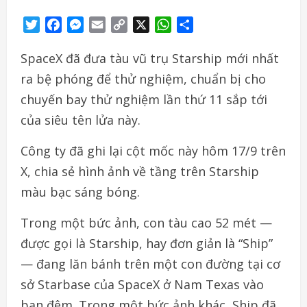
Twitter
Facebook
Messenger
Email
Copy
X
WhatsApp
Share
Link
SpaceX đã đưa tàu vũ trụ Starship mới nhất
ra bệ phóng để thử nghiệm, chuẩn bị cho
chuyến bay thử nghiệm lần thứ 11 sắp tới
của siêu tên lửa này.
Công ty đã ghi lại cột mốc này hôm 17/9 trên
X, chia sẻ hình ảnh về tầng trên Starship
màu bạc sáng bóng.
Trong một bức ảnh, con tàu cao 52 mét —
được gọi là Starship, hay đơn giản là “Ship”
— đang lăn bánh trên một con đường tại cơ
sở Starbase của SpaceX ở Nam Texas vào
ban đêm. Trong một bức ảnh khác, Ship đã