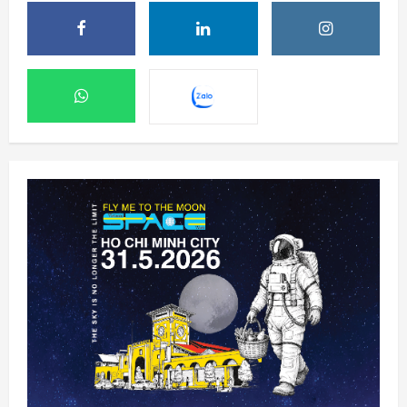
Phi hành gia NASA đi bộ ngoài không gian
để nâng cấp hệ thống điện ISS
8 Tháng 8 2026, 08:47
2
Đến lượt mô hình AI của Moonshot thoát
khỏi môi trường thử nghiệm