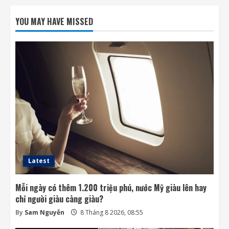
Phi hành gia NASA đi bộ ngoài không gian
để nâng cấp hệ thống điện ISS
YOU MAY HAVE MISSED
8 Tháng 8 2026, 08:47
2
Đến lượt mô hình AI của Moonshot thoát
khỏi môi trường thử nghiệm
8 Tháng 8 2026, 07:58
3
Khai thác điện từ đất ở Nhật Bản: giấc mơ
lớn từ ánh sáng nhỏ
8 Tháng 8 2026, 07:52
4
Latest
Mỗi ngày có thêm 1.200 triệu phú, nước Mỹ giàu lên hay
chỉ người giàu càng giàu?
By
Sam Nguyễn
8 Tháng 8 2026, 08:55