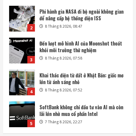
Đến lượt mô hình AI của Moonshot thoát
khỏi môi trường thử nghiệm
8 Tháng 8 2026, 07:58
3
Khai thác điện từ đất ở Nhật Bản: giấc mơ
lớn từ ánh sáng nhỏ
8 Tháng 8 2026, 07:52
4
SoftBank không chỉ đầu tư vào AI mà còn
lãi lớn nhờ mua cổ phần Intel
7 Tháng 8 2026, 22:27
5
Mỗi ngày có thêm 1.200 triệu phú, nước
Mỹ giàu lên hay chỉ người giàu càng giàu?
8 Tháng 8 2026, 08:55
1