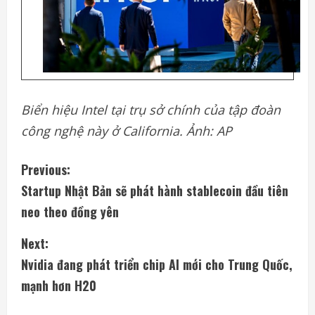
Biển hiệu Intel tại trụ sở chính của tập đoàn
công nghệ này ở California. Ảnh: AP
C
Previous:
Startup Nhật Bản sẽ phát hành stablecoin đầu tiên
o
neo theo đồng yên
n
Next:
t
Nvidia đang phát triển chip AI mới cho Trung Quốc,
i
mạnh hơn H20