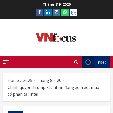
Skip
Tháng 8 9, 2026
to
Facebook
Linkedin
Instagram
What’sapp
Zalo
content
VIDEO
Primary
Menu
Home
2025
Tháng 8
20
Chính quyền Trump xác nhận đang xem xét mua
cổ phần tại Intel