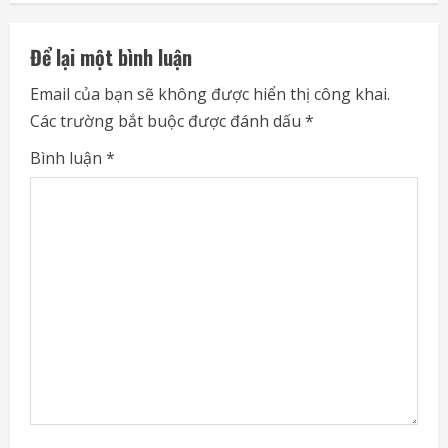
n
u
Để lại một bình luận
e
Email của bạn sẽ không được hiển thị công khai.
Các trường bắt buộc được đánh dấu
*
R
Bình luận
*
e
a
d
i
n
g