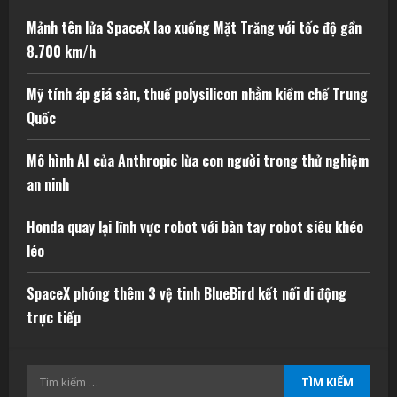
Mảnh tên lửa SpaceX lao xuống Mặt Trăng với tốc độ gần
8.700 km/h
Mỹ tính áp giá sàn, thuế polysilicon nhằm kiềm chế Trung
Quốc
Mô hình AI của Anthropic lừa con người trong thử nghiệm
an ninh
Honda quay lại lĩnh vực robot với bàn tay robot siêu khéo
léo
SpaceX phóng thêm 3 vệ tinh BlueBird kết nối di động
trực tiếp
Tìm