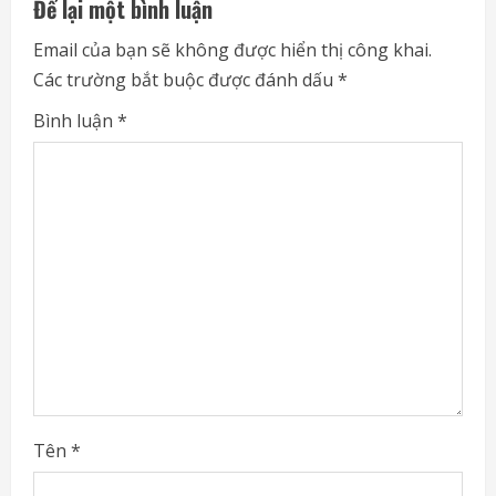
e
Để lại một bình luận
R
Email của bạn sẽ không được hiển thị công khai.
Các trường bắt buộc được đánh dấu
*
e
Bình luận
*
a
d
i
n
g
Tên
*