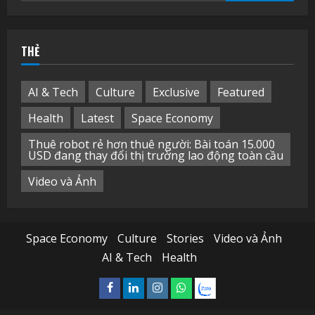
kiếm
cho:
THẺ
AI & Tech
Culture
Exclusive
Featured
Health
Latest
Space Economy
Thuê robot rẻ hơn thuê người: Bài toán 15.000
USD đang thay đổi thị trường lao động toàn cầu
Video và Ảnh
Space Economy
Culture
Stories
Video và Ảnh
AI & Tech
Health
Facebook
Linkedin
Instagram
What’sapp
Zalo