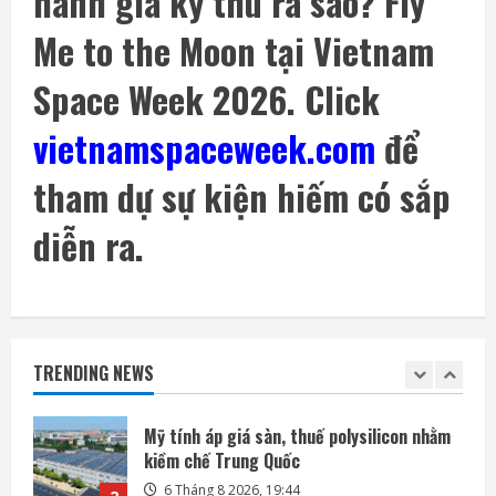
hành gia kỳ thú ra sao? Fly
6 Tháng 8 2026, 06:35
4
Me to the Moon tại Vietnam
Space Week 2026. Click
SpaceX phóng thêm 3 vệ tinh BlueBird kết
nối di động trực tiếp
vietnamspaceweek.com
để
6 Tháng 8 2026, 06:30
5
tham dự sự kiện hiếm có sắp
Mảnh tên lửa SpaceX lao xuống Mặt Trăng
với tốc độ gần 8.700 km/h
diễn ra.
6 Tháng 8 2026, 20:03
1
Mỹ tính áp giá sàn, thuế polysilicon nhằm
kiềm chế Trung Quốc
TRENDING NEWS
6 Tháng 8 2026, 19:44
2
Mô hình AI của Anthropic lừa con người
trong thử nghiệm an ninh
6 Tháng 8 2026, 19:28