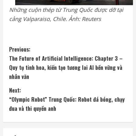
Những cuộn thép từ Trung Quốc được dỡ tại
cảng Valparaiso, Chile. Ảnh: Reuters
C
Previous:
The Future of Artificial Intelligence: Chapter 3 –
o
Quy tụ tinh hoa, kiến tạo tương lai AI bền vững và
n
nhân văn
t
Next:
i
“Olympic Robot” Trung Quốc: Robot đá bóng, chạy
đua và thi quyền anh
n
u