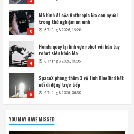
3
Honda quay lại lĩnh vực robot với bàn tay
robot siêu khéo léo
6 Tháng 8 2026, 06:35
4
SpaceX phóng thêm 3 vệ tinh BlueBird kết
nối di động trực tiếp
6 Tháng 8 2026, 06:30
5
Mảnh tên lửa SpaceX lao xuống Mặt Trăng
với tốc độ gần 8.700 km/h
6 Tháng 8 2026, 20:03
1
Mỹ tính áp giá sàn, thuế polysilicon nhằm
kiềm chế Trung Quốc
YOU MAY HAVE MISSED
6 Tháng 8 2026, 19:44
2