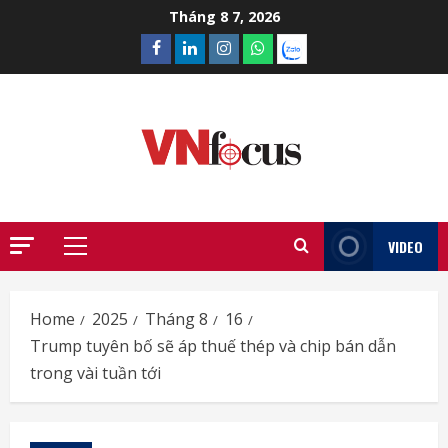
Skip
Tháng 8 7, 2026
to
Facebook
Linkedin
Instagram
What’sapp
Zalo
content
VIDEO
Primary
Menu
Home
2025
Tháng 8
16
Trump tuyên bố sẽ áp thuế thép và chip bán dẫn
trong vài tuần tới