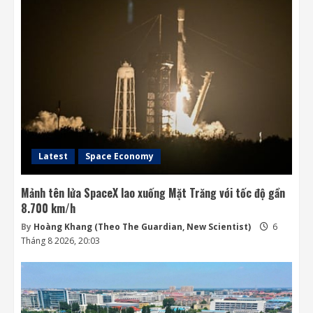
Mô hình AI của Anthropic lừa con người
trong thử nghiệm an ninh
6 Tháng 8 2026, 19:28
3
Honda quay lại lĩnh vực robot với bàn tay
robot siêu khéo léo
6 Tháng 8 2026, 06:35
4
Latest
Space Economy
Mảnh tên lửa SpaceX lao xuống Mặt Trăng với tốc độ gần
8.700 km/h
By
Hoàng Khang (Theo The Guardian, New Scientist)
6
Tháng 8 2026, 20:03