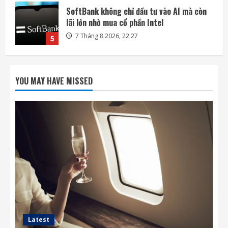
Mỗi ngày có thêm 1.200 triệu phú, nước
Mỹ giàu lên hay chỉ người giàu càng giàu?
8 Tháng 8 2026, 08:55
1
Phi hành gia NASA đi bộ ngoài không gian
để nâng cấp hệ thống điện ISS
YOU MAY HAVE MISSED
8 Tháng 8 2026, 08:47
2
Đến lượt mô hình AI của Moonshot thoát
khỏi môi trường thử nghiệm
8 Tháng 8 2026, 07:58
3
Khai thác điện từ đất ở Nhật Bản: giấc mơ
lớn từ ánh sáng nhỏ
8 Tháng 8 2026, 07:52
4
Latest