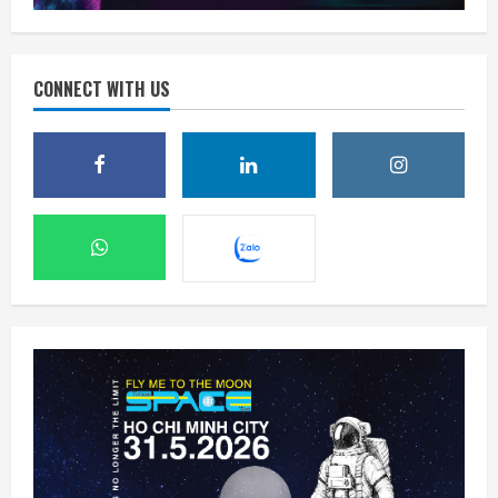
CONNECT WITH US
Phi hành gia NASA đi bộ ngoài không gian
để nâng cấp hệ thống điện ISS