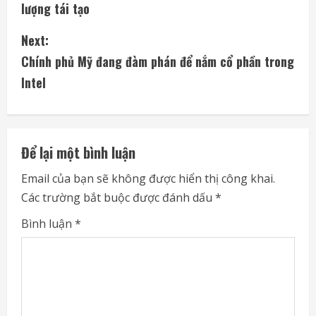
lượng tái tạo
n
Next:
t
Chính phủ Mỹ đang đàm phán để nắm cổ phần trong
i
Intel
n
u
Để lại một bình luận
e
Email của bạn sẽ không được hiển thị công khai.
Các trường bắt buộc được đánh dấu
*
R
Bình luận
*
e
a
d