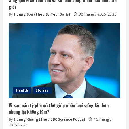
Singapore có tuổi thọ và số năm sống khỏe cao nhất thế
giới
By
Hoàng Sơn (Theo SciTechDaily)
30 Tháng 7 2026, 05:30
Health
Stories
Vì sao các tỷ phú có thể giúp nhân loại sống lâu hơn
nhưng lại không làm?
By
Hoàng Khang (Theo BBC Science Focus)
16 Tháng 7
2026, 07:38