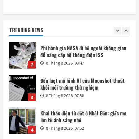
Phi hành gia NASA đi bộ ngoài không gian
để nâng cấp hệ thống điện ISS
TRENDING NEWS
8 Tháng 8 2026, 08:47
2
Đến lượt mô hình AI của Moonshot thoát
khỏi môi trường thử nghiệm
8 Tháng 8 2026, 07:58
3
Khai thác điện từ đất ở Nhật Bản: giấc mơ
lớn từ ánh sáng nhỏ
8 Tháng 8 2026, 07:52
4
SoftBank không chỉ đầu tư vào AI mà còn
lãi lớn nhờ mua cổ phần Intel
7 Tháng 8 2026, 22:27
5