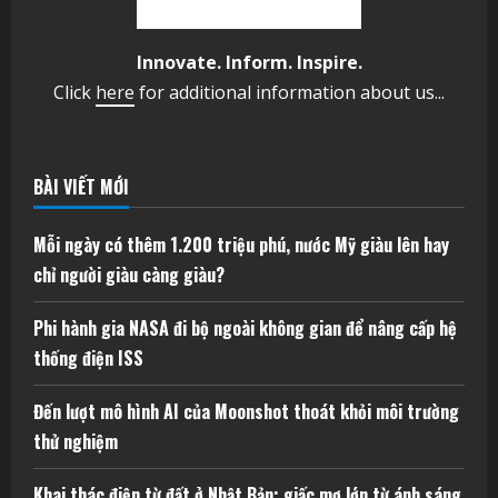
Innovate. Inform. Inspire.
Click
here
for additional information about us...
BÀI VIẾT MỚI
Mỗi ngày có thêm 1.200 triệu phú, nước Mỹ giàu lên hay
chỉ người giàu càng giàu?
Phi hành gia NASA đi bộ ngoài không gian để nâng cấp hệ
thống điện ISS
Đến lượt mô hình AI của Moonshot thoát khỏi môi trường
thử nghiệm
Khai thác điện từ đất ở Nhật Bản: giấc mơ lớn từ ánh sáng