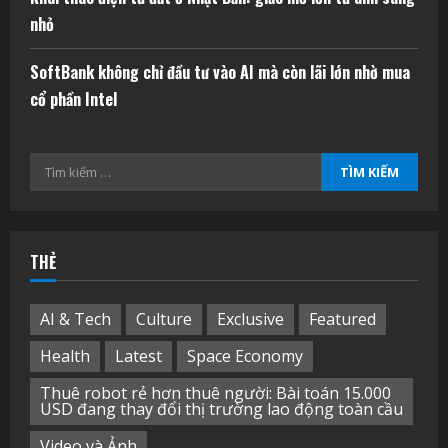
nhỏ
SoftBank không chỉ đầu tư vào AI mà còn lãi lớn nhờ mua
cổ phần Intel
Tìm
kiếm
cho:
THẺ
AI & Tech
Culture
Exclusive
Featured
Health
Latest
Space Economy
Thuê robot rẻ hơn thuê người: Bài toán 15.000
USD đang thay đổi thị trường lao động toàn cầu
Video và Ảnh