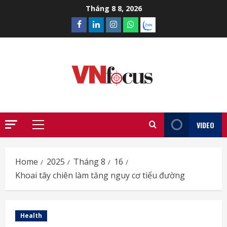
Skip
Tháng 8 8, 2026
to
Facebook
Linkedin
Instagram
What’sapp
Zalo
content
VIDEO
Primary
Menu
Home
2025
Tháng 8
16
Khoai tây chiên làm tăng nguy cơ tiểu đường
Health