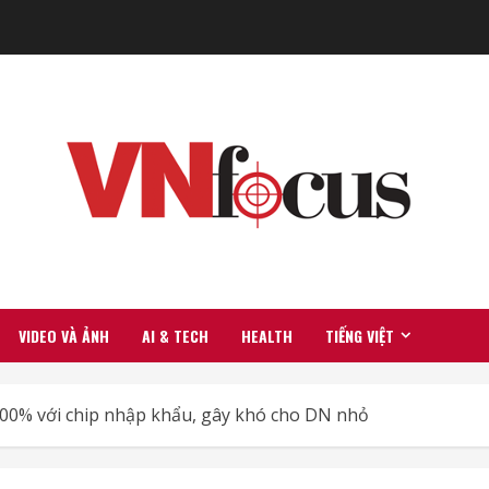
VIDEO VÀ ẢNH
AI & TECH
HEALTH
TIẾNG VIỆT
00% với chip nhập khẩu, gây khó cho DN nhỏ