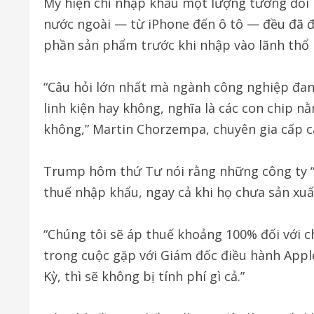
Mỹ hiện chỉ nhập khẩu một lượng tương đối n
nước ngoài — từ iPhone đến ô tô — đều đã 
phần sản phẩm trước khi nhập vào lãnh thổ 
“Câu hỏi lớn nhất mà ngành công nghiệp đang
linh kiện hay không, nghĩa là các con chip nằ
không,” Martin Chorzempa, chuyên gia cấp ca
Trump hôm thứ Tư nói rằng những công ty “
thuế nhập khẩu, ngay cả khi họ chưa sản xuấ
“Chúng tôi sẽ áp thuế khoảng 100% đối với c
trong cuộc gặp với Giám đốc điều hành App
Kỳ, thì sẽ không bị tính phí gì cả.”