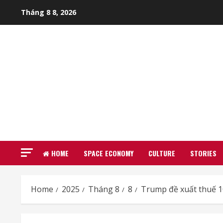
Skip
Tháng 8 8, 2026
to
content
HOME
SPACE ECONOMY
CULTURE
STORIES
Home
2025
Tháng 8
8
Trump đề xuất thuế 1