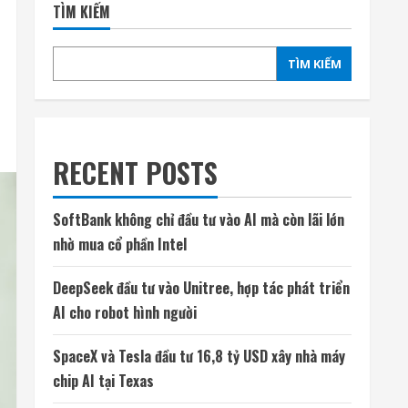
TÌM KIẾM
TÌM KIẾM
RECENT POSTS
SoftBank không chỉ đầu tư vào AI mà còn lãi lớn
nhờ mua cổ phần Intel
DeepSeek đầu tư vào Unitree, hợp tác phát triển
AI cho robot hình người
SpaceX và Tesla đầu tư 16,8 tỷ USD xây nhà máy
chip AI tại Texas