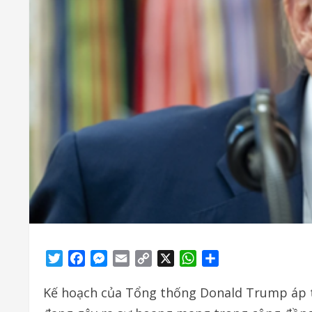
Twitter
Facebook
Messenger
Email
Copy
X
WhatsApp
Share
Link
Kế hoạch của Tổng thống Donald Trump áp t