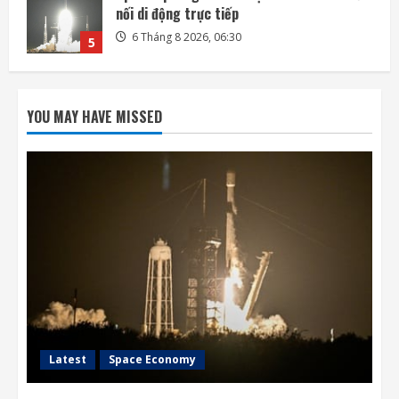
với tốc độ gần 8.700 km/h
6 Tháng 8 2026, 20:03
1
Mỹ tính áp giá sàn, thuế polysilicon nhằm
kiềm chế Trung Quốc
YOU MAY HAVE MISSED
6 Tháng 8 2026, 19:44
2
Mô hình AI của Anthropic lừa con người
trong thử nghiệm an ninh
6 Tháng 8 2026, 19:28
3
Honda quay lại lĩnh vực robot với bàn tay
robot siêu khéo léo
6 Tháng 8 2026, 06:35
4
Latest
Space Economy