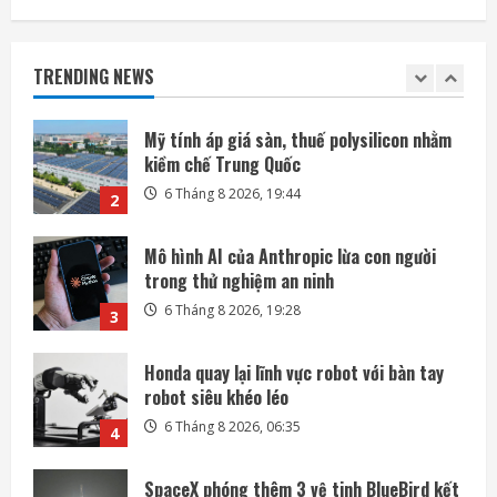
Mỹ tính áp giá sàn, thuế polysilicon nhằm
kiềm chế Trung Quốc
TRENDING NEWS
6 Tháng 8 2026, 19:44
2
Mô hình AI của Anthropic lừa con người
trong thử nghiệm an ninh
6 Tháng 8 2026, 19:28
3
Honda quay lại lĩnh vực robot với bàn tay
robot siêu khéo léo
6 Tháng 8 2026, 06:35
4
SpaceX phóng thêm 3 vệ tinh BlueBird kết
nối di động trực tiếp
6 Tháng 8 2026, 06:30
5
Mảnh tên lửa SpaceX lao xuống Mặt Trăng