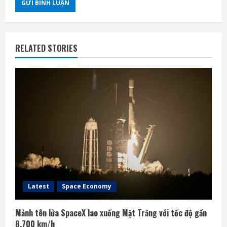
RELATED STORIES
Latest
Space Economy
Mảnh tên lửa SpaceX lao xuống Mặt Trăng với tốc độ gần
8.700 km/h