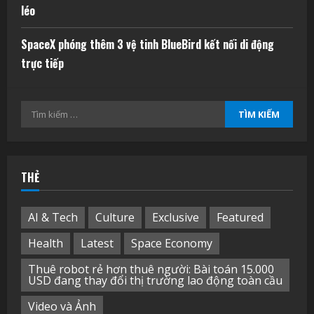
léo
SpaceX phóng thêm 3 vệ tinh BlueBird kết nối di động
trực tiếp
Tìm
kiếm
cho:
THẺ
AI & Tech
Culture
Exclusive
Featured
Health
Latest
Space Economy
Thuê robot rẻ hơn thuê người: Bài toán 15.000
USD đang thay đổi thị trường lao động toàn cầu
Video và Ảnh