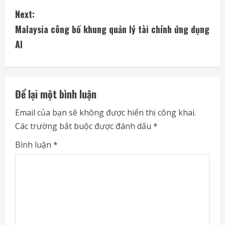
n
Next:
t
Malaysia công bố khung quản lý tài chính ứng dụng
i
AI
n
u
Để lại một bình luận
e
Email của bạn sẽ không được hiển thị công khai.
Các trường bắt buộc được đánh dấu
*
R
Bình luận
*
e
a
d
i