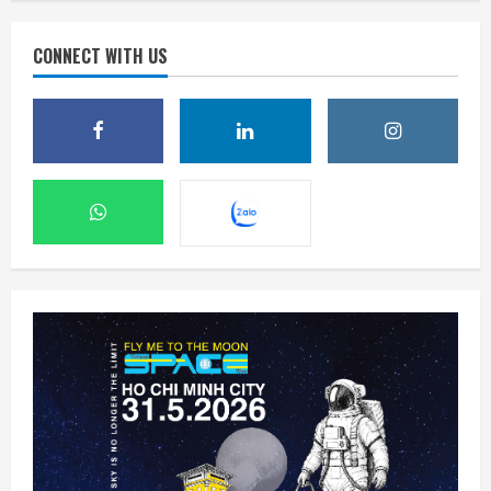
CONNECT WITH US
Mỹ tính áp giá sàn, thuế polysilicon nhằm
kiềm chế Trung Quốc
6 Tháng 8 2026, 19:44
2