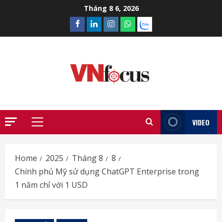
Skip
Tháng 8 6, 2026
to
Facebook
Linkedin
Instagram
What’sapp
Zalo
content
VIDEO
Primary
Menu
Home
2025
Tháng 8
8
Chính phủ Mỹ sử dụng ChatGPT Enterprise trong
1 năm chỉ với 1 USD