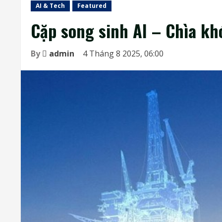
AI & Tech
Featured
Cặp song sinh AI – Chìa kh
By
admin
4 Tháng 8 2025, 06:00