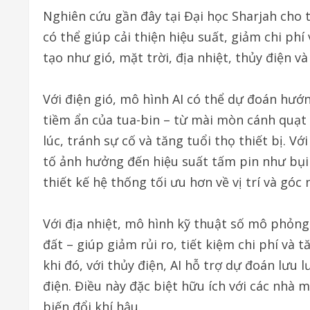
Nghiên cứu gần đây tại Đại học Sharjah cho t
có thể giúp cải thiện hiệu suất, giảm chi ph
tạo như gió, mặt trời, địa nhiệt, thủy điện và
Với điện gió, mô hình AI có thể dự đoán hướn
tiềm ẩn của tua-bin – từ mài mòn cánh quạt đ
lúc, tránh sự cố và tăng tuổi thọ thiết bị. Vớ
tố ảnh hưởng đến hiệu suất tấm pin như bụi 
thiết kế hệ thống tối ưu hơn về vị trí và góc 
Với địa nhiệt, mô hình kỹ thuật số mô phỏng
đất – giúp giảm rủi ro, tiết kiệm chi phí và 
khi đó, với thủy điện, AI hỗ trợ dự đoán lưu 
điện. Điều này đặc biệt hữu ích với các nhà
biến đổi khí hậu.