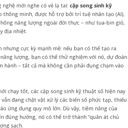
nghệ mới nghe có vẻ lạ tai:
cặp song sinh kỹ
ảo thông minh, được hỗ trợ bởi trí tuệ nhân tạo (AI),
hống năng lượng ngoài đời thực – như tua-bin gió,
 địa nhiệt.
n nhưng cực kỳ mạnh mẽ: nếu bạn có thể tạo ra
 năng lượng, bạn có thể thử nghiệm với nó, dự đoán
 vận hành – tất cả mà không cần phải đụng chạm vào
ới chạy tốt, các cặp song sinh kỹ thuật số hiện nay
 vẫn đang chật vật xử lý các biến số phức tạp, thiếu
 vào ứng dụng quy mô lớn. Dù vậy, tiềm năng của
iến đúng hướng, nó có thể trở thành “quân át chủ
ượng sạch.