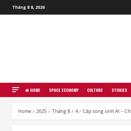
Skip
Tháng 8 8, 2026
to
content
HOME
SPACE ECONOMY
CULTURE
STORIES
Home
2025
Tháng 8
4
Cặp song sinh AI – C