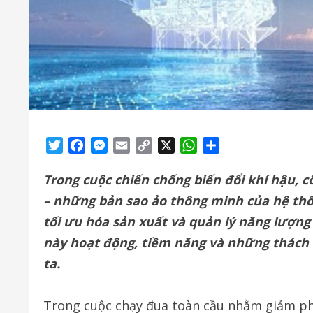
Twitter
Facebook
Messenger
Email
Copy
X
WhatsApp
Share
Link
Trong cuộc chiến chống biến đổi khí hậu, cô
– những bản sao ảo thông minh của hệ thố
tối ưu hóa sản xuất và quản lý năng lượng 
này hoạt động, tiềm năng và những thách
ta.
Trong cuộc chạy đua toàn cầu nhằm giảm phát