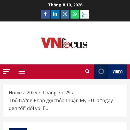
Skip
Tháng 8 10, 2026
to
Facebook
Linkedin
Instagram
What’sapp
Zalo
content
VIDEO
Primary
Menu
Home
2025
Tháng 7
29
Thủ tướng Pháp gọi thỏa thuận Mỹ-EU là “ngày
đen tối” đối với EU