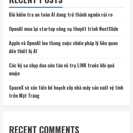
Bài kiểm tra an toàn AI đang trở thành nguồn rủi ro
OpenAI mua lại startup công cụ thuyết trình NextSlide
Apple và OpenAI leo thang cuộc chiến pháp lý liên quan
đến thiết bị AI
Các kỹ sư chạy đua cứu tàu vũ trụ LINK trước khi quá
muộn
SpaceX sẽ xúc tiến kế hoạch xây nhà máy sản xuất vệ tinh
trên Mặt Trăng
RECENT COMMENTS