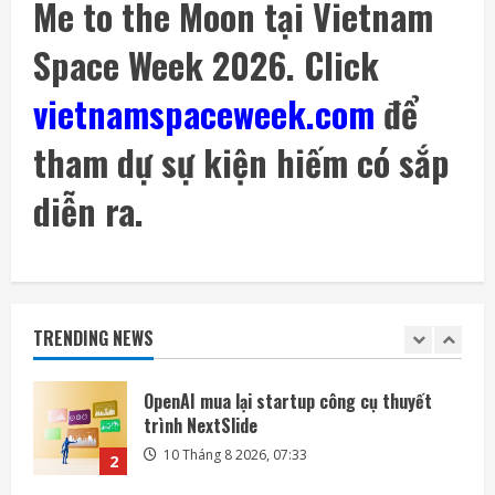
Me to the Moon tại Vietnam
Space Week 2026. Click
SpaceX sẽ xúc tiến kế hoạch xây nhà máy
sản xuất vệ tinh trên Mặt Trăng
vietnamspaceweek.com
để
9 Tháng 8 2026, 14:54
5
tham dự sự kiện hiếm có sắp
Bài kiểm tra an toàn AI đang trở thành
nguồn rủi ro
diễn ra.
10 Tháng 8 2026, 07:57
1
OpenAI mua lại startup công cụ thuyết
trình NextSlide
TRENDING NEWS
10 Tháng 8 2026, 07:33
2
Apple và OpenAI leo thang cuộc chiến pháp
lý liên quan đến thiết bị AI
10 Tháng 8 2026, 07:25
3