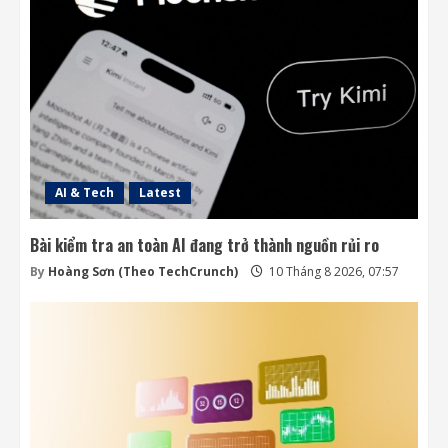
lý liên quan đến thiết bị AI
10 Tháng 8 2026, 07:25
3
Các kỹ sư chạy đua cứu tàu vũ trụ LINK
trước khi quá muộn
9 Tháng 8 2026, 19:00
4
AI & Tech
Latest
Bài kiểm tra an toàn AI đang trở thành nguồn rủi ro
By
Hoàng Sơn (Theo TechCrunch)
10 Tháng 8 2026, 07:57