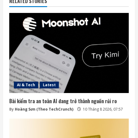
RELATED STORIES
AI & Tech
Latest
Bài kiểm tra an toàn AI đang trở thành nguồn rủi ro
By
Hoàng Sơn (Theo TechCrunch)
10 Tháng 8 2026, 07:57