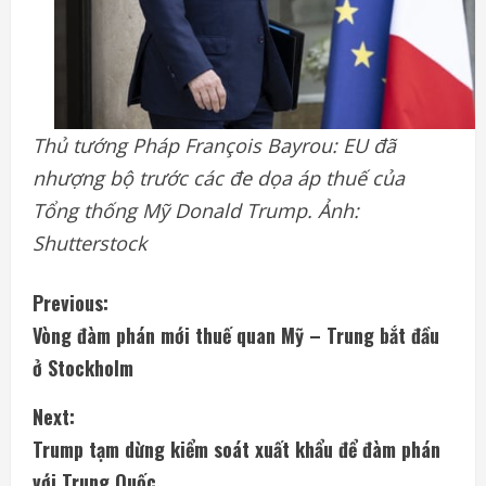
Thủ tướng Pháp François Bayrou:
EU đã
nhượng bộ trước các đe dọa áp thuế của
Tổng thống Mỹ Donald Trump. Ảnh:
Shutterstock
C
Previous:
Vòng đàm phán mới thuế quan Mỹ – Trung bắt đầu
o
ở Stockholm
n
Next:
t
Trump tạm dừng kiểm soát xuất khẩu để đàm phán
với Trung Quốc