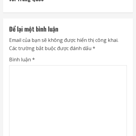
i
n
u
Để lại một bình luận
e
Email của bạn sẽ không được hiển thị công khai.
Các trường bắt buộc được đánh dấu
*
R
Bình luận
*
e
a
d
i
n
g