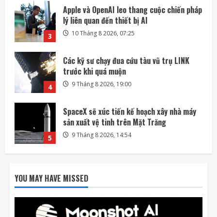
Các kỹ sư chạy đua cứu tàu vũ trụ LINK
trước khi quá muộn
9 Tháng 8 2026, 19:00
4
SpaceX sẽ xúc tiến kế hoạch xây nhà máy
sản xuất vệ tinh trên Mặt Trăng
9 Tháng 8 2026, 14:54
5
Bài kiểm tra an toàn AI đang trở thành
nguồn rủi ro
10 Tháng 8 2026, 07:57
1
OpenAI mua lại startup công cụ thuyết
trình NextSlide
YOU MAY HAVE MISSED
10 Tháng 8 2026, 07:33
2
Apple và OpenAI leo thang cuộc chiến pháp