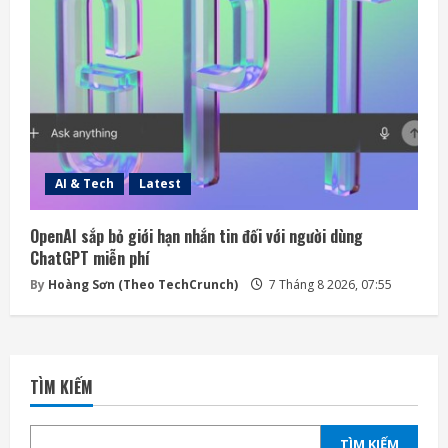
AI & Tech
Latest
OpenAI sắp bỏ giới hạn nhắn tin đối với người dùng
ChatGPT miễn phí
By
Hoàng Sơn (Theo TechCrunch)
7 Tháng 8 2026, 07:55
TÌM KIẾM
TÌM KIẾM