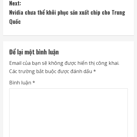
Next:
t
Nvidia chưa thể khôi phục sản xuất chip cho Trung
i
Quốc
n
u
Để lại một bình luận
e
Email của bạn sẽ không được hiển thị công khai.
Các trường bắt buộc được đánh dấu
*
R
Bình luận
*
e
a
d
i