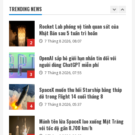
Nhật Bản sau 5 tuần trì hoãn
TRENDING NEWS
7 Tháng 8 2026, 08:07
2
OpenAI sắp bỏ giới hạn nhắn tin đối với
người dùng ChatGPT miễn phí
7 Tháng 8 2026, 07:55
3
SpaceX muốn thu hồi Starship bằng tháp
đỡ trong Flight 14 cuối tháng 8
7 Tháng 8 2026, 05:37
4
Mảnh tên lửa SpaceX lao xuống Mặt Trăng
với tốc độ gần 8.700 km/h
6 Tháng 8 2026, 20:03
5
Meta ra mắt tác nhân AI lập trình, cạnh
tranh với Anthropic và OpenAI