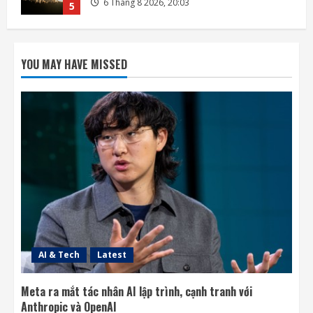
7 Tháng 8 2026, 08:18
1
Rocket Lab phóng vệ tinh quan sát của
Nhật Bản sau 5 tuần trì hoãn
YOU MAY HAVE MISSED
7 Tháng 8 2026, 08:07
2
OpenAI sắp bỏ giới hạn nhắn tin đối với
người dùng ChatGPT miễn phí
7 Tháng 8 2026, 07:55
3
SpaceX muốn thu hồi Starship bằng tháp
đỡ trong Flight 14 cuối tháng 8
7 Tháng 8 2026, 05:37
4
AI & Tech
Latest
Meta ra mắt tác nhân AI lập trình, cạnh tranh với
Anthropic và OpenAI