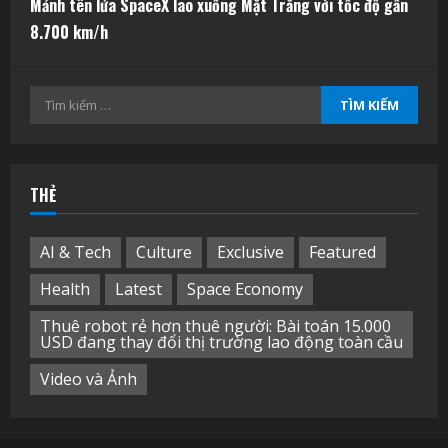
Mảnh tên lửa SpaceX lao xuống Mặt Trăng với tốc độ gần
8.700 km/h
Tìm
kiếm
cho:
THẺ
AI & Tech
Culture
Exclusive
Featured
Health
Latest
Space Economy
Thuê robot rẻ hơn thuê người: Bài toán 15.000
USD đang thay đổi thị trường lao động toàn cầu
Video và Ảnh