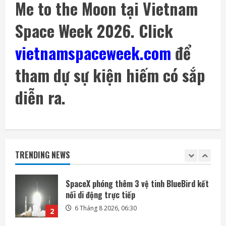
Me to the Moon tại Vietnam
Space Week 2026. Click
ASML – Nhà kiến trúc đứng sau cỗ máy
đắt nhất ngành bán dẫn
vietnamspaceweek.com
để
5 Tháng 8 2026, 19:03
5
tham dự sự kiện hiếm có sắp
Honda quay lại lĩnh vực robot với bàn tay
robot siêu khéo léo
diễn ra.
6 Tháng 8 2026, 06:35
1
SpaceX phóng thêm 3 vệ tinh BlueBird kết
nối di động trực tiếp
TRENDING NEWS
6 Tháng 8 2026, 06:30
2
Ngành không gian đã sẵn sàng để cho AI
điều khiển các vệ tinh chưa?
6 Tháng 8 2026, 06:20
3