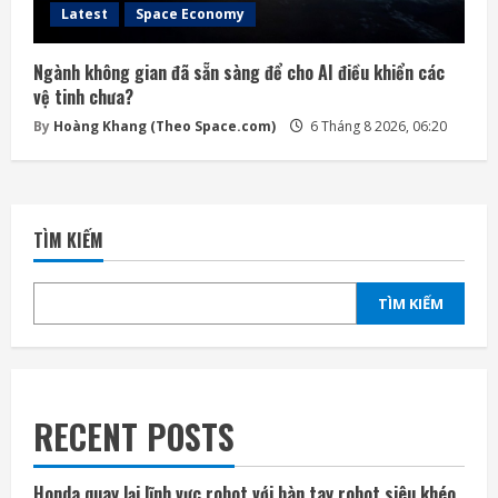
Latest
Space Economy
Ngành không gian đã sẵn sàng để cho AI điều khiển các
vệ tinh chưa?
By
Hoàng Khang (Theo Space.com)
6 Tháng 8 2026, 06:20
TÌM KIẾM
TÌM KIẾM
RECENT POSTS
Honda quay lại lĩnh vực robot với bàn tay robot siêu khéo