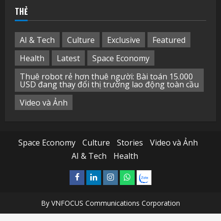
THẺ
AI & Tech
Culture
Exclusive
Featured
Health
Latest
Space Economy
Thuê robot rẻ hơn thuê người: Bài toán 15.000
USD đang thay đổi thị trường lao động toàn cầu
Video và Ảnh
Space Economy
Culture
Stories
Video và Ảnh
AI & Tech
Health
Facebook
Linkedin
Instagram
What’sapp
Zalo