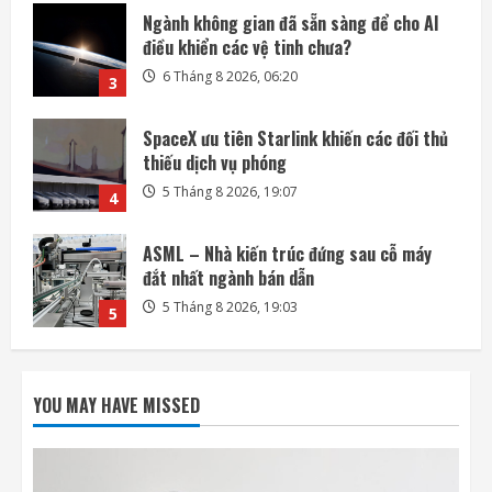
SpaceX ưu tiên Starlink khiến các đối thủ
thiếu dịch vụ phóng
5 Tháng 8 2026, 19:07
4
ASML – Nhà kiến trúc đứng sau cỗ máy
đắt nhất ngành bán dẫn
5 Tháng 8 2026, 19:03
5
Honda quay lại lĩnh vực robot với bàn tay
robot siêu khéo léo
6 Tháng 8 2026, 06:35
1
SpaceX phóng thêm 3 vệ tinh BlueBird kết
nối di động trực tiếp
YOU MAY HAVE MISSED
6 Tháng 8 2026, 06:30
2
Ngành không gian đã sẵn sàng để cho AI