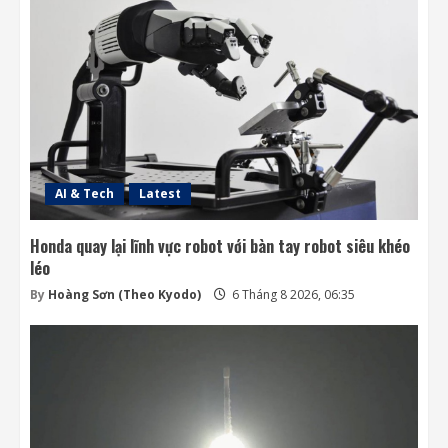
điều khiển các vệ tinh chưa?
6 Tháng 8 2026, 06:20
3
SpaceX ưu tiên Starlink khiến các đối thủ
thiếu dịch vụ phóng
5 Tháng 8 2026, 19:07
4
AI & Tech
Latest
Honda quay lại lĩnh vực robot với bàn tay robot siêu khéo
léo
By
Hoàng Sơn (Theo Kyodo)
6 Tháng 8 2026, 06:35