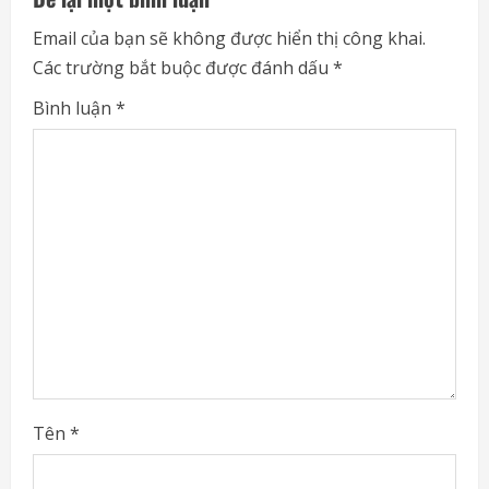
e
Email của bạn sẽ không được hiển thị công khai.
Các trường bắt buộc được đánh dấu
*
R
Bình luận
*
e
a
d
i
n
g
Tên
*