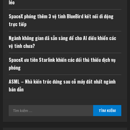
léo
SpaceX phóng thêm 3 vệ tinh BlueBird kết nối di động
trực tiếp
Ngành không gian đã sẵn sàng để cho AI điều khiển các
vệ tinh chưa?
SpaceX ưu tiên Starlink khiến các đối thủ thiếu dịch vụ
phóng
ASML – Nhà kiến trúc đứng sau cỗ máy đắt nhất ngành
bán dẫn
Tìm
kiếm
cho: