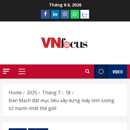
Skip
Tháng 8 6, 2026
to
Facebook
Linkedin
Instagram
What’sapp
Zalo
content
VIDEO
Primary
Menu
Home
2025
Tháng 7
18
Đan Mạch đặt mục tiêu xây dựng máy tính lượng
tử mạnh nhất thế giới