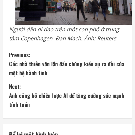
Người dân đi dạo trên một con phố ở trung
tâm Copenhagen, Đan Mạch. Ảnh: Reuters
C
Previous:
Các nhà thiên văn lần đầu chứng kiến sự ra đời của
o
một hệ hành tinh
n
Next:
t
Anh công bố chiến lược AI để tăng cường sức mạnh
i
tính toán
n
u
Để lại một bình luận