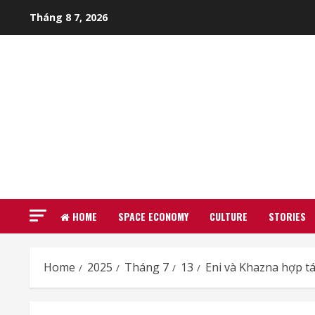
Skip
Tháng 8 7, 2026
to
content
HOME
SPACE ECONOMY
CULTURE
STORIES
Home
2025
Tháng 7
13
Eni và Khazna hợp tá