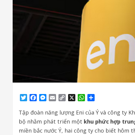
Twitter
Facebook
Messenger
Email
Copy
X
WhatsApp
Share
Link
Tập đoàn năng lượng Eni của Ý và công ty Kh
bộ nhằm phát triển một
khu phức hợp trun
miền bắc nước Ý, hai công ty cho biết hôm t