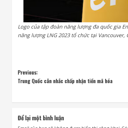
Logo của tập đoàn năng lượng đa quốc gia Eni
năng lượng LNG 2023 tổ chức tại Vancouver, 
C
Previous:
Trung Quốc cân nhắc chấp nhận tiền mã hóa
o
n
t
Để lại một bình luận
i