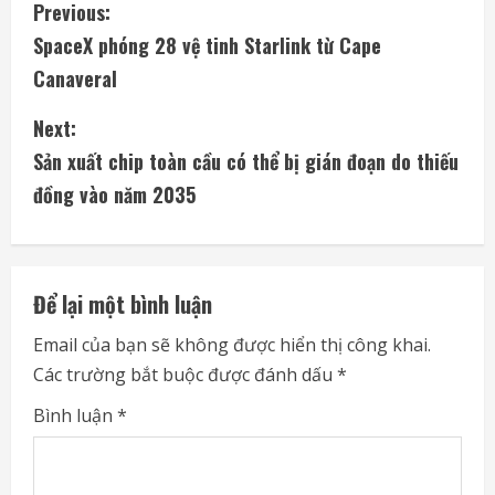
C
Previous:
SpaceX phóng 28 vệ tinh Starlink từ Cape
o
Canaveral
n
Next:
t
Sản xuất chip toàn cầu có thể bị gián đoạn do thiếu
i
đồng vào năm 2035
n
u
Để lại một bình luận
e
Email của bạn sẽ không được hiển thị công khai.
Các trường bắt buộc được đánh dấu
*
R
Bình luận
*
e
a