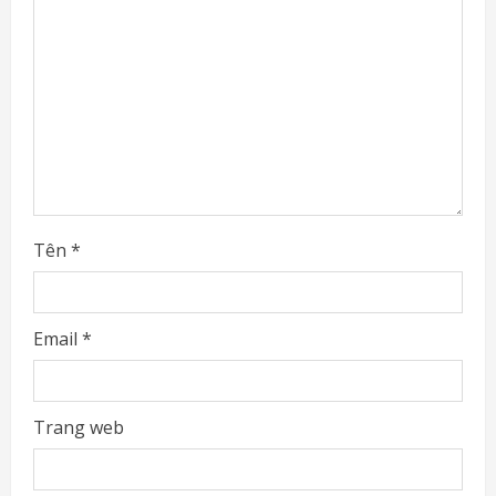
d
i
n
g
Tên
*
Email
*
Trang web