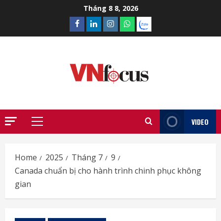
Skip
Tháng 8 8, 2026
to
Facebook
Linkedin
Instagram
What’sapp
Zalo
content
VIDEO
Primary
Menu
Home
2025
Tháng 7
9
Canada chuẩn bị cho hành trình chinh phục không
gian